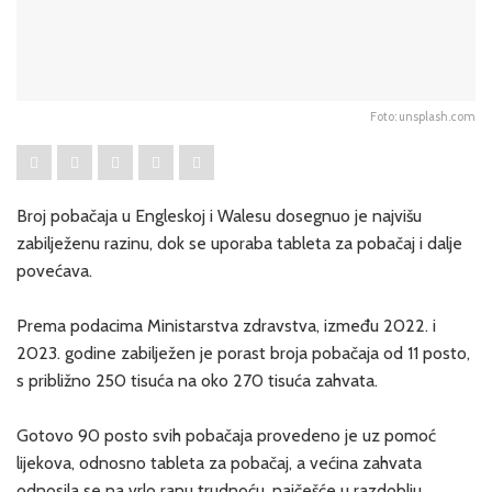
Foto: unsplash.com
Broj pobačaja u Engleskoj i Walesu dosegnuo je najvišu
zabilježenu razinu, dok se uporaba tableta za pobačaj i dalje
povećava.
Prema podacima Ministarstva zdravstva, između 2022. i
2023. godine zabilježen je porast broja pobačaja od 11 posto,
s približno 250 tisuća na oko 270 tisuća zahvata.
Gotovo 90 posto svih pobačaja provedeno je uz pomoć
lijekova, odnosno tableta za pobačaj, a većina zahvata
odnosila se na vrlo ranu trudnoću, najčešće u razdoblju