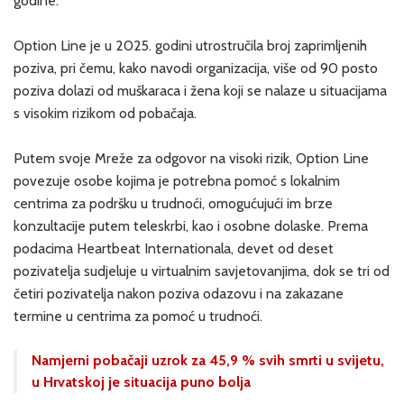
godine.
Option Line je u 2025. godini utrostručila broj zaprimljenih
poziva, pri čemu, kako navodi organizacija, više od 90 posto
poziva dolazi od muškaraca i žena koji se nalaze u situacijama
s visokim rizikom od pobačaja.
Putem svoje Mreže za odgovor na visoki rizik, Option Line
povezuje osobe kojima je potrebna pomoć s lokalnim
centrima za podršku u trudnoći, omogućujući im brze
konzultacije putem teleskrbi, kao i osobne dolaske. Prema
podacima Heartbeat Internationala, devet od deset
pozivatelja sudjeluje u virtualnim savjetovanjima, dok se tri od
četiri pozivatelja nakon poziva odazovu i na zakazane
termine u centrima za pomoć u trudnoći.
Namjerni pobačaji uzrok za 45,9 % svih smrti u svijetu,
u Hrvatskoj je situacija puno bolja