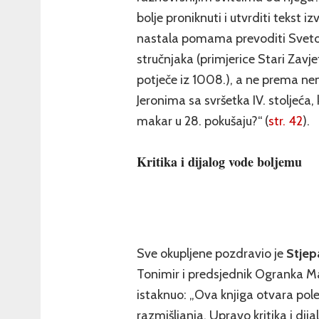
bolje proniknuti i utvrditi tekst
nastala pomama prevoditi Sveto
stručnjaka (primjerice Stari Zav
potječe iz 1008.), a ne prema 
Jeronima sa svršetka IV. stoljeća,
makar u 28. pokušaju?“ (
str. 42
).
Kritika i dijalog vode boljemu
Sve okupljene pozdravio je
Stjep
Tonimir i predsjednik Ogranka M
istaknuo: „Ova knjiga otvara pol
razmišljanja. Upravo kritika i di