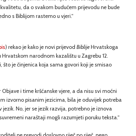
 za kvalitetu, da o svakom budućem prijevodu ne bude
edno s Biblijom rastemo u vjeri.“
pis
) rekao je kako je novi prijevod
Biblije
Hrvatskoga
 u Hrvatskom narodnom kazalištu u Zagrebu 12.
, što je činjenica koja sama govori koji je smisao
or Objave i time kršćanske vjere, a da nisu svi moćni
inim izvorno pisanim jezicima, bila je oduvijek potreba
 jezik. No, jer se jezik razvija, potrebno je iznova
i suvremeni naraštaji mogli razumjeti poruku teksta.“
oditelj ne prevodi doslovno riječ po riječ, nego