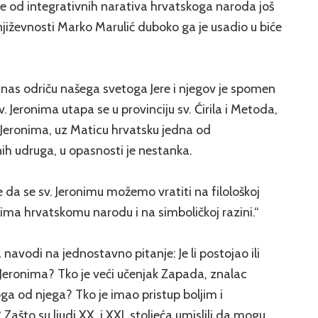
je od integrativnih narativa hrvatskoga naroda još
književnosti Marko Marulić duboko ga je usadio u biće
danas odriču našega svetoga Jere i njegov je spomen
. Jeronima utapa se u provinciju sv. Ćirila i Metoda,
. Jeronima, uz Maticu hrvatsku jedna od
nih udruga, u opasnosti je nestanka.
 je da se sv. Jeronimu možemo vratiti na filološkoj
nima hrvatskomu narodu i na simboličkoj razini.“
ka navodi na jednostavno pitanje: Je li postojao ili
ga Jeronima? Tko je veći učenjak Zapada, znalac
ga od njega? Tko je imao pristup boljim i
ašto su ljudi XX. i XXI. stoljeća umislili da mogu