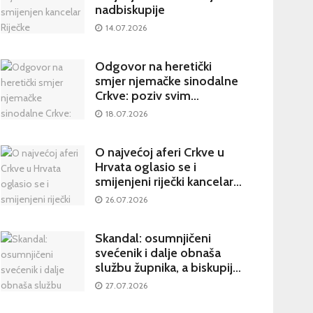
nadbiskupije
14.07.2026
Odgovor na heretički
smjer njemačke sinodalne
Crkve: poziv svim
katolicima na potpisivanje
18.07.2026
peticije Svetom Ocu
O najvećoj aferi Crkve u
Hrvata oglasio se i
smijenjeni riječki kancelar:
kultura šutnje stvara nove
26.07.2026
žrtve
Skandal: osumnjičeni
svećenik i dalje obnaša
službu župnika, a biskupija
priopćila da je sve
27.07.2026
poduzela