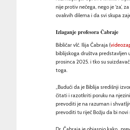
nije protiv nečega, nego je ‘za’,
ovakvih dilema i da svi skupa zaj
Izlaganje profesora Čabraje
Bibličar vlč. Ilija Čabraja (
videoza
biblijskoga društva predstavljen
prosinca 2025. i tko su suizdavači
toga.
„Budući da je Biblija središnji izv
čitati i razotkriti poruku na njez
prevoditi je na razuman i shvatljiv
prevoditi tu riječ Božju da bi nov
Dr. Čabraja je objasnio kako „prev