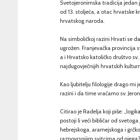
Svetojeronimska tradicija jedan 
od 13. stoljeća, a otac hrvatske 
hrvatskog naroda.
Na simboličkoj razini Hrvati se 
ugrožen. Franjevačka provincija sv
a i Hrvatsko katoličko društvo sv
najdugovječnijih hrvatskih kultur
Kao ljubitelju filologije drago mi
razini i da time vraćamo sv. Jero
Citirao je Radelja koji piše: „logi
postoji li veći bibličar od sveto
hebrejskoga, aramejskoga i grčko
raznovrsnijim svitcima od njega? Z