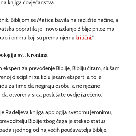
ana knjiga čovječanstva.
dnik. Biblijom se Matica bavila na različite načine, a
tska popratila je i novo izdanje Biblije prilozima
 kao i onima koji su prema njemu
kritični
.“
pologija sv. Jeronima
m ekspert za prevođenje Biblije, Bibliju čitam, slušam
enoj disciplini za koju jesam ekspert, a to je
idu za time da negiraju osobu, a ne njezine
da otvorena srca poslušate ovdje izrečeno.“
 je Radeljeva knjiga apologija svetomu Jeronimu,
revoditelju Biblije zbog čega je stekao status
ada i jednog od najvećih poučavatelja Biblije.