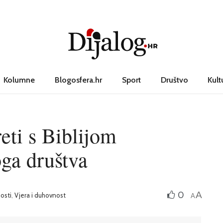
Kolumne
Blogosfera.hr
Sport
Društvo
Kult
reti s Biblijom
oga društva
0
A
osti
,
Vjera i duhovnost
A