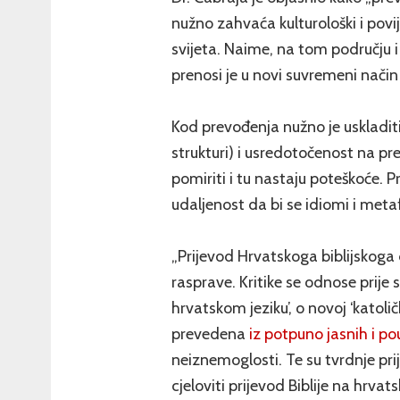
nužno zahvaća kulturološki i povi
svijeta. Naime, na tom području i 
prenosi je u novi suvremeni način
Kod prevođenja nužno je uskladiti
strukturi) i usredotočenost na pr
pomiriti i tu nastaju poteškoće. 
udaljenost da bi se idiomi i metaf
„Prijevod Hrvatskoga biblijskoga d
rasprave. Kritike se odnose prije
hrvatskom jeziku’, o novoj ‘katoličko
prevedena
iz potpuno jasnih i po
neiznemoglosti. Te su tvrdnje pr
cjeloviti prijevod Biblije na hrvat