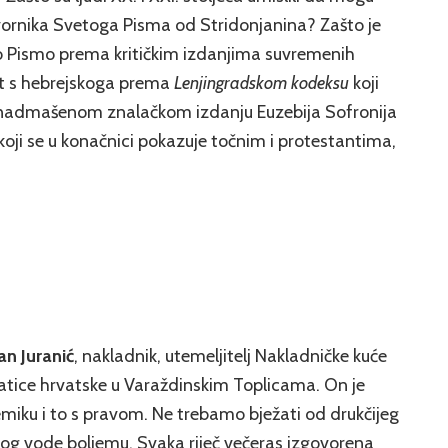
 izvornika Svetoga Pisma od Stridonjanina? Zašto je
 Pismo prema kritičkim izdanjima suvremenih
jet s hebrejskoga prema
Lenjingradskom kodeksu
koji
nenadmašenom znalačkom izdanju Euzebija Sofronija
 koji se u konačnici pokazuje točnim i protestantima,
an Juranić
, nakladnik, utemeljitelj Nakladničke kuće
atice hrvatske u Varaždinskim Toplicama. On je
emiku i to s pravom. Ne trebamo bježati od drukčijeg
jalog vode boljemu. Svaka riječ večeras izgovorena