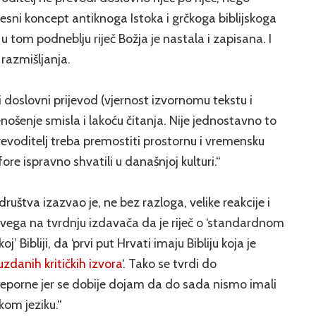
jesni koncept antiknoga Istoka i grčkoga biblijskoga
u tom podneblju riječ Božja je nastala i zapisana. I
 razmišljanja.
 doslovni prijevod (vjernost izvornomu tekstu i
enošenje smisla i lakoću čitanja. Nije jednostavno to
Prevoditelj treba premostiti prostornu i vremensku
ore ispravno shvatili u današnjoj kulturi.“
ruštva izazvao je, ne bez razloga, velike reakcije i
 svega na tvrdnju izdavača da je riječ o ‘standardnom
j’ Bibliji, da ‘prvi put Hrvati imaju Bibliju koja je
uzdanih kritičkih izvora
‘. Tako se tvrdi do
ijeporne jer se dobije dojam da do sada nismo imali
skom jeziku.“