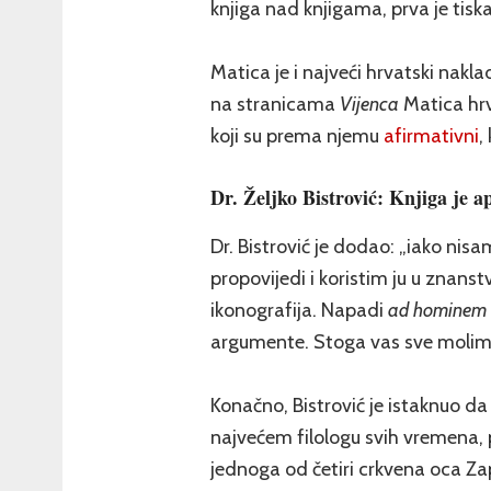
knjiga nad knjigama, prva je tisk
Matica je i najveći hrvatski nakla
na stranicama
Vijenca
Matica hrva
koji su prema njemu
afirmativni
,
Dr. Željko Bistrović: Knjiga je a
Dr. Bistrović je dodao: „iako nisa
propovijedi i koristim ju u znanstv
ikonografija. Napadi
ad hominem
argumente. Stoga vas sve molim 
Konačno, Bistrović je istaknuo da
najvećem filologu svih vremena, p
jednoga od četiri crkvena oca Zap