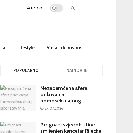
Prijava
ura
Lifestyle
Vjera i duhovnost
POPULARNO
NAJNOVIJE
Nezapamćena afera
prikrivanja
homoseksualnog
iskorištavanja maloljetnika
24.07.2026
u visokim crkvenim
krugovima potresa
Prognani svjedok Istine:
Hrvatsku
smijenjen kancelar Riječke