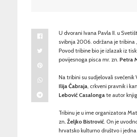
U dvorani Ivana Pavla II. u Svetiš
svibnja 2006. održana je tribina 
Povod tribine bio je izlazak iz ti
povijesnoga pisca mr. zn.
Petra M
Na tribini su sudjelovali svećenik
Ilija Čabraja
, crkveni pravnik i k
Lebović Casalonga
te autor knjig
Tribinu je u ime organizatora Mat
zn
. Željko Bistrović
. On je uvodn
hrvatsko kulturno društvo i jedna o