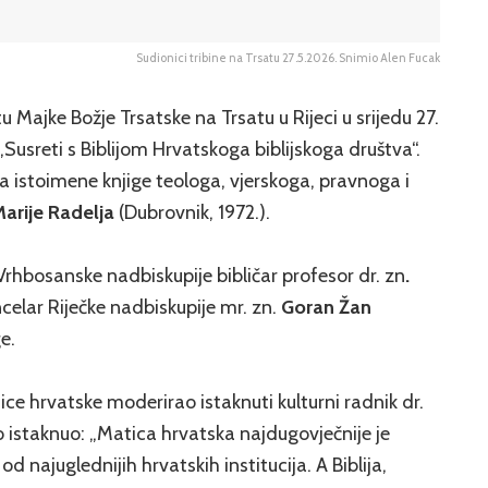
Sudionici tribine na Trsatu 27.5.2026. Snimio Alen Fucak
tu Majke Božje Trsatske na Trsatu u Rijeci u srijedu 27.
„Susreti s Biblijom Hrvatskoga biblijskoga društva“.
ska istoimene knjige teologa, vjerskoga, pravnoga i
arije Radelja
(Dubrovnik, 1972.).
 Vrhbosanske nadbiskupije bibličar profesor dr. zn
.
ancelar Riječke nadbiskupije mr. zn.
Goran Žan
e.
ice hrvatske moderirao istaknuti kulturni radnik dr.
o istaknuo: „Matica hrvatska najdugovječnije je
d najuglednijih hrvatskih institucija. A Biblija,