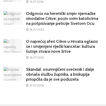
14.07.2026
Odgovor na heretički smjer njemačke
sinodalne Crkve: poziv svim katolicima
na potpisivanje peticije Svetom Ocu
18.07.2026
O najvećoj aferi Crkve u Hrvata oglasio
se i smijenjeni riječki kancelar: kultura
šutnje stvara nove žrtve
26.07.2026
Skandal: osumnjičeni svećenik i dalje
obnaša službu župnika, a biskupija
priopćila da je sve poduzela
27.07.2026