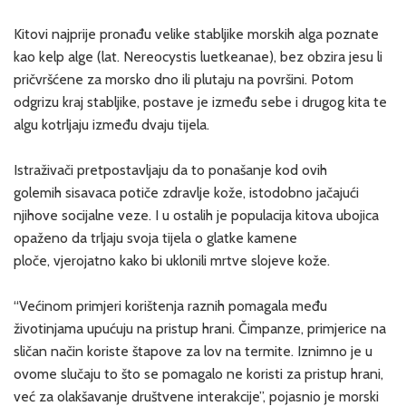
Kitovi najprije pronađu velike stabljike morskih alga poznate
kao kelp alge (lat. Nereocystis luetkeanae), bez obzira jesu li
pričvršćene za morsko dno ili plutaju na površini. Potom
odgrizu kraj stabljike, postave je između sebe i drugog kita te
algu kotrljaju između dvaju tijela.
Istraživači pretpostavljaju da to ponašanje kod ovih
golemih sisavaca potiče zdravlje kože, istodobno jačajući
njihove socijalne veze. I u ostalih je populacija kitova ubojica
opaženo da trljaju svoja tijela o glatke kamene
ploče, vjerojatno kako bi uklonili mrtve slojeve kože.
“Većinom primjeri korištenja raznih pomagala među
životinjama upućuju na pristup hrani. Čimpanze, primjerice na
sličan način koriste štapove za lov na termite. Iznimno je u
ovome slučaju to što se pomagalo ne koristi za pristup hrani,
već za olakšavanje društvene interakcije”, pojasnio je morski