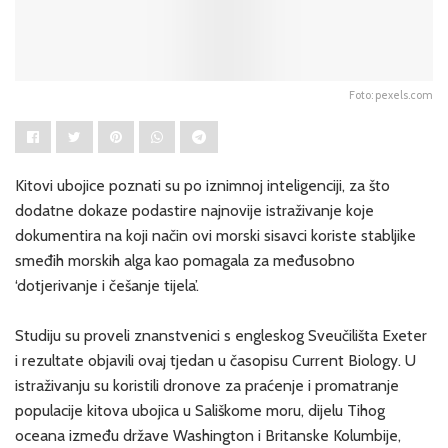
Foto: pexels.com
Kitovi ubojice poznati su po iznimnoj inteligenciji, za što
dodatne dokaze podastire najnovije istraživanje koje
dokumentira na koji način ovi morski sisavci koriste stabljike
smeđih morskih alga kao pomagala za međusobno
‘dotjerivanje i češanje tijela’.
Studiju su proveli znanstvenici s engleskog Sveučilišta Exeter
i rezultate objavili ovaj tjedan u časopisu Current Biology. U
istraživanju su koristili dronove za praćenje i promatranje
populacije kitova ubojica u Sališkome moru, dijelu Tihog
oceana između države Washington i Britanske Kolumbije,