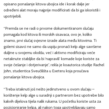
opisano ponašanje kitova ubojica ide i korak dalje jer
određeni alat moraju najprije modificirati da bi ga iskoristili i
upotrijebili.
“Premda se ne radi o prvome dokumentiranom slučaju
pomagala kod kitova ili morskih sisavaca, ovo je, koliko
znamo, prvi slučaj svjesne izrade alata među kitovima. Ti
golemi sisavci ne samo da uspiju pronaći kelp alge savršene
duljine u svojemu okolišu, već i aktivno modificiraju veće
netaknute stabljike da bi ‘napravili’ komade koje koriste za
svoje češanje i dotjerivanje”, rekla je koautorica studije Rachel
John, studentica Sveučilišta u Exeteru koja proučava
ponašanje kitova ubojica.
“Treba istaknuti još nešto jedinstveno u ovom slučaju –
korištenje kelp alge u suradnji s partnerom bez upotrebe bilo
kakvih dijelova tijela nalik rukama. U početku koriste usta za
pozicioniranje kelpa, ali nakon toga upotrebljavaju samo