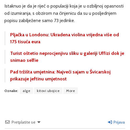
Istaknuo je da je riječ o populaciji koja je u ozbiljnoj opasnosti
od izumiranja, s obzirom na činjenicu da su u posljednjem
popisu zabilježene samo 73 jedinke.
Pljačka u Londonu: Ukradena violina vrijedna više od
175 tisuća eura
Turist oštetio neprocjenjivu sliku u galeriji Uffizi dok je
snimao selfie
Pad tržišta umjetnina: Najveći sajam u Švicarskoj
prikazuje jeftinu umjetnost
Oznake:
alge
kitovi ubojice
More
Pretplatite se
Prijava