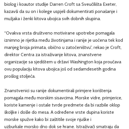
biolog i koautor studije Darren Croft sa Sveučilišta Exeter,
kazavši da su on i kolege uspjeli dokumentirati ponašanje i
mužjaka i ženki kitova ubojica svih dobnih skupina.
“Ovakva vrsta društveno motivirane upotrebe pomagala
iznimno je rijetka među životinjama i ranije je uočena tek kod
manjeg broja primata, obično u zatočeništvu”, rekao je Croft,
direktor Centra za istraživanje kitova, znanstvene
organizacije sa sjedištem u državi Washington koja proučava
ovu populaciju kitova ubojica još od sedamdesetih godina
prošlog stoljeća.
Znanstvenici su ranije dokumentirali primjere korištenja
pomagala među morskim sisavcima. Morske vidre, primjerice,
koriste kamenje i ostale tvrde predmete da bi razbile oklop
školjke i došle do mesa. A određene vrste dupina koriste
morske spužve kako bi zaštitile svoje njuške i
uzburkale morsko dno dok se hrane. Istraživači smatraju da