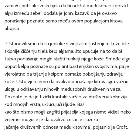
zamah i pritisak svojih tijela da bi održali međusoban kontakt i
algu između sebe”, dodala je John, kazavši da je ovakvo
ponašanje poznato samo među ovom populacijom kitova
ubojica.
“Ustanovili smo da su jedinke s vidljivijim ljuštenjem kože bile
sklonije čišćenju tijela kelp algama, što upućuje na to da bi
takvo ponašanje moglo služiti funkciji njege kože. Smeđe alge
poput kelpa poznate su po antibakterijskim svojstvima, pa je
vjerojatno da trljanje kelpom pomaže poboljšanju zdravlja
kože. Usto vjerujemo da ovakvo ponašanje kitova igra važnu
ulogu u održavanju njihovih međusobnih društvenih veza.
Poznato je da je fizički kontakt važan za društvenu koheziju
kod mnogih vrsta, uključujući i ljude. Baš
kao što bismo mogli zagrliti prijatelja kojega nismo vidjeli neko
vrijeme, moguće je da ovakvo češanje služi za
jačanje društvenih odnosa među kitovima”, pojasnio je Croft.