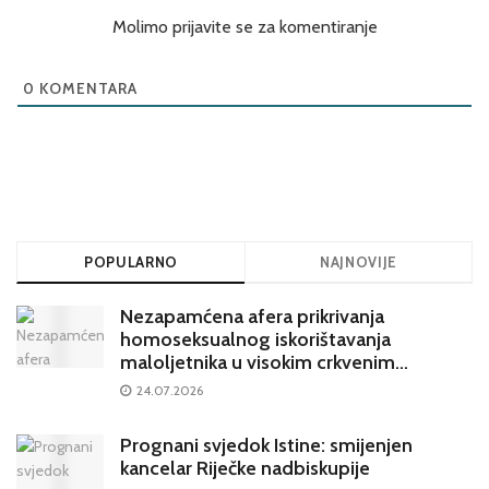
Molimo prijavite se za komentiranje
0
KOMENTARA
POPULARNO
NAJNOVIJE
Nezapamćena afera prikrivanja
homoseksualnog iskorištavanja
maloljetnika u visokim crkvenim
krugovima potresa Hrvatsku
24.07.2026
Prognani svjedok Istine: smijenjen
kancelar Riječke nadbiskupije