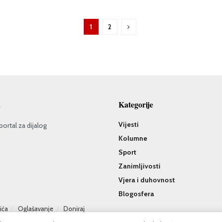
1
2
a
Kategorije
Vijesti
portal za dijalog
Kolumne
Sport
Zanimljivosti
Vjera i duhovnost
Blogosfera
čića
Oglašavanje
Doniraj