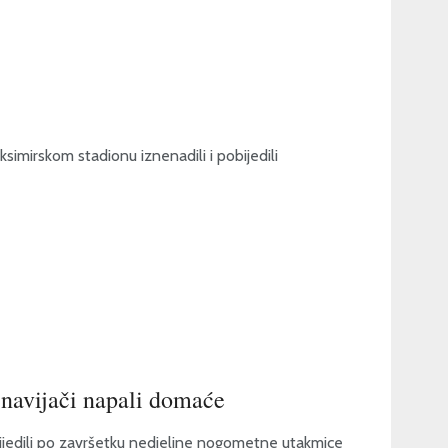
simirskom stadionu iznenadili i pobijedili
 navijači napali domaće
lijedili po završetku nedjeljne nogometne utakmice