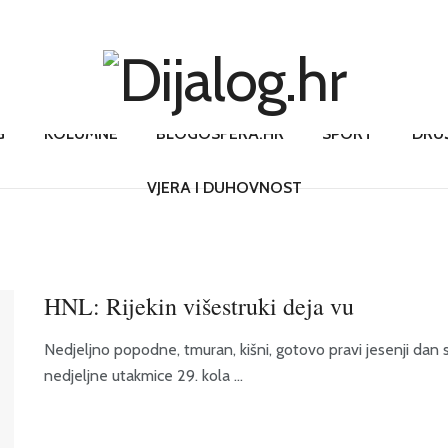
G
KOLUMNE
BLOGOSFERA.HR
SPORT
DRU
VJERA I DUHOVNOST
HNL: Rijekin višestruki deja vu
Nedjeljno popodne, tmuran, kišni, gotovo pravi jesenji dan 
nedjeljne utakmice 29. kola ...