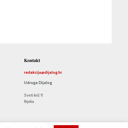
Kontakt
redakcija@
dijalog.hr
Udruga Dijalog
Sveti križ 11
Rijeka