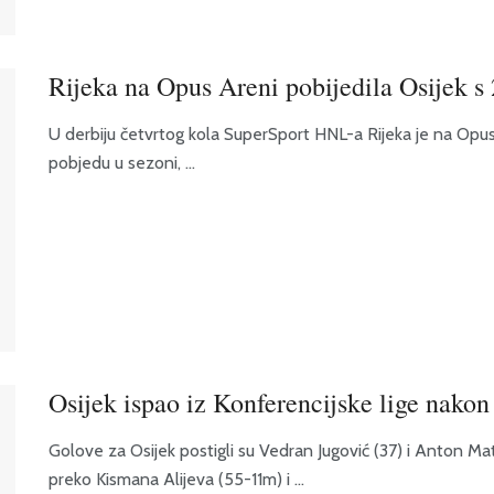
Rijeka na Opus Areni pobijedila Osijek s 
U derbiju četvrtog kola SuperSport HNL-a Rijeka je na Opus A
pobjedu u sezoni, ...
Osijek ispao iz Konferencijske lige nakon
Golove za Osijek postigli su Vedran Jugović (37) i Anton Matko
preko Kismana Alijeva (55-11m) i ...