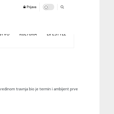
Prijava
ŠTVO
KULTURA
LIFESTYLE
sredinom travnja bio je termin i ambijent prve