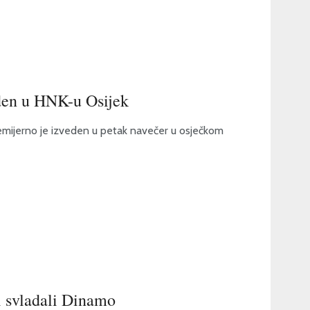
eden u HNK-u Osijek
remijerno je izveden u petak navečer u osječkom
i svladali Dinamo