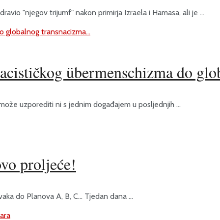
vio "njegov trijumf" nakon primirja Izraela i Hamasa, ali je ...
 nacističkog übermenschizma do gl
 može uzporediti ni s jednim događajem u posljednjih ...
vo proljeće!
aka do Planova A, B, C... Tjedan dana ...