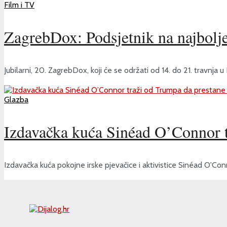
Film i TV
ZagrebDox: Podsjetnik na najbolje
Jubilarni, 20. ZagrebDox, koji će se održati od 14. do 21. travnja u
Glazba
Izdavačka kuća Sinéad O’Connor tr
Izdavačka kuća pokojne irske pjevačice i aktivistice Sinéad O'Con