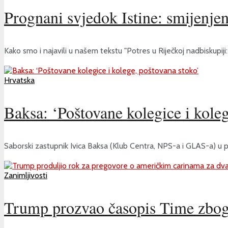
Prognani svjedok Istine: smijenje
Kako smo i najavili u našem tekstu "Potres u Riječkoj nadbiskupiji: S
Hrvatska
Baksa: ‘Poštovane kolegice i koleg
Saborski zastupnik Ivica Baksa (Klub Centra, NPS-a i GLAS-a) u peta
Zanimljivosti
Trump prozvao časopis Time zbog s