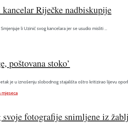
n kancelar Riječke nadbiskupije
mjenjuje li Uzinić svog kancelara jer se usudio misliti ...
e, poštovana stoko’
k je u iznošenju slobodnog stajališta oštro kritizirao lijevu oporbu
voje fotografije snimljene iz žabl