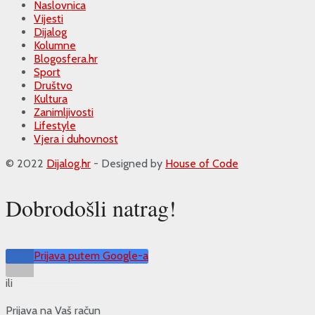
Naslovnica
Vijesti
Dijalog
Kolumne
Blogosfera.hr
Sport
Društvo
Kultura
Zanimljivosti
Lifestyle
Vjera i duhovnost
© 2022
Dijalog.hr
- Designed by
House of Code
Dobrodošli natrag!
Prijava putem Google-a
ili
Prijava na Vaš račun