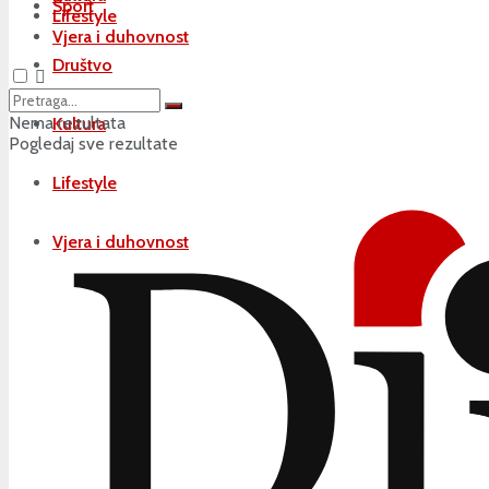
Sport
Lifestyle
Vjera i duhovnost
Društvo
Nema rezultata
Kultura
Pogledaj sve rezultate
Lifestyle
Vjera i duhovnost