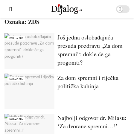
Oznaka:
ZDS
Još jedna oslobađajuća
KOLUMNE
presuda pozdravu „Za dom
spremni“: dokle će ga
progoniti?
Za dom spremni i riječka
KOLUMNE
politička kuhinja
Najbolji odgovor dr. Milasu:
KOLUMNE
‘Za dvorane spremni…!’