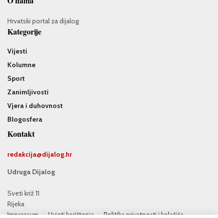
O nama
Hrvatski portal za dijalog
Kategorije
Vijesti
Kolumne
Sport
Zanimljivosti
Vjera i duhovnost
Blogosfera
Kontakt
redakcija@
dijalog.hr
Udruga Dijalog
Sveti križ 11
Rijeka
Impressum
Uvjeti korištenja
Politika privatnosti i kolačića