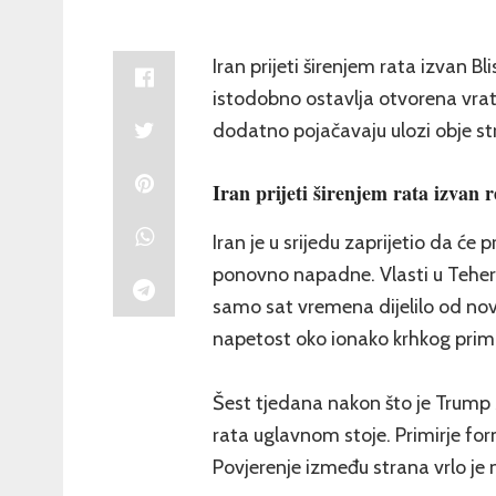
Iran prijeti širenjem rata izvan B
istodobno ostavlja otvorena vrata
dodatno pojačavaju ulozi obje st
Iran prijeti širenjem rata izvan r
Iran je u srijedu zaprijetio da će 
ponovno napadne. Vlasti u Tehera
samo sat vremena dijelilo od no
napetost oko ionako krhkog primi
Šest tjedana nakon što je Trump z
rata uglavnom stoje. Primirje form
Povjerenje između strana vrlo je 