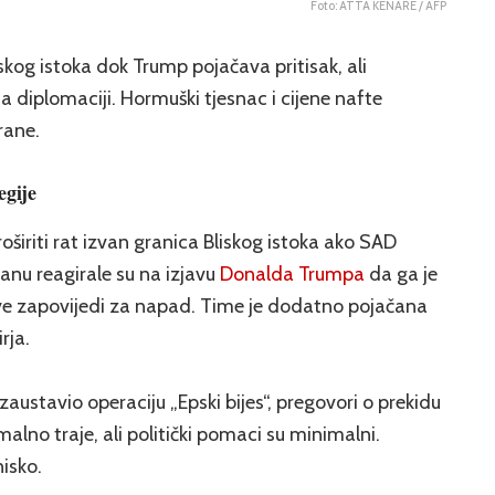
Foto: ATTA KENARE / AFP
liskog istoka dok Trump pojačava pritisak, ali
 diplomaciji. Hormuški tjesnac i cijene nafte
rane.
egije
proširiti rat izvan granica Bliskog istoka ako SAD
nu reagirale su na izjavu
Donalda Trumpa
da ga je
ve zapovijedi za napad. Time je dodatno pojačana
rja.
austavio operaciju „Epski bijes“, pregovori o prekidu
alno traje, ali politički pomaci su minimalni.
nisko.