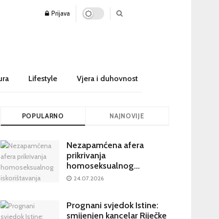
Prijava
ura
Lifestyle
Vjera i duhovnost
POPULARNO
NAJNOVIJE
Nezapamćena afera
prikrivanja
homoseksualnog
iskorištavanja maloljetnika
24.07.2026
u visokim crkvenim
krugovima potresa
Prognani svjedok Istine:
Hrvatsku
smijenjen kancelar Riječke