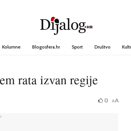
Kolumne
Blogosfera.hr
Sport
Društvo
Kult
jem rata izvan regije
0
A
A