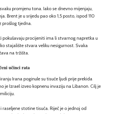
 svaku promjenu tona. Iako se dnevno mijenjaju,
a. Brent je u srijedu pao oko 1,5 posto, ispod 110
iz prošlog tjedna.
i pokušavaju procijeniti ima li stvarnog napretka u
o stajalište stvara veliku nesigurnost. Svaka
va na tržišta.
čeni učinci rata
ju Irana poginule su tisuće ljudi prije prekida
 je Izrael izveo kopnenu invaziju na Libanon. Cilj je
iliciju.
i raseljene stotine tisuća. Riječ je o jednoj od