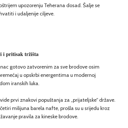
 najoštrijem upozorenju Teherana dosad. Šalje se
iti i udaljenije ciljeve.
i pritisak tržišta
jesnac gotovo zatvorenim za sve brodove osim
i poremećaj u opskrbi energentima u modernoj
dom iranskih luka.
ide prvi znakovi popuštanja za „prijateljske“ države.
etiri milijuna barela nafte, prošla su u srijedu kroz
lažavanje pravila za kineske brodove.