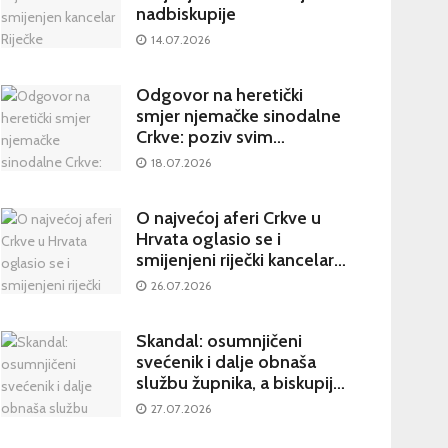
nadbiskupije
14.07.2026
Odgovor na heretički
smjer njemačke sinodalne
Crkve: poziv svim
katolicima na potpisivanje
18.07.2026
peticije Svetom Ocu
O najvećoj aferi Crkve u
Hrvata oglasio se i
smijenjeni riječki kancelar:
kultura šutnje stvara nove
26.07.2026
žrtve
Skandal: osumnjičeni
svećenik i dalje obnaša
službu župnika, a biskupija
priopćila da je sve
27.07.2026
poduzela