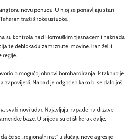
ingtonu novu ponudu. U njoj se ponavljaju stari
Teheran traži široke ustupke.
ima su kontrola nad Hormuškim tjesnacem i naknada
cija te deblokadu zamrznute imovine. Iran želi i
 regije.
govorio o mogućoj obnovi bombardiranja. Istaknuo je
sa zapovijedi. Napad je odgođen kako bi se dalo još
na svaki novi udar. Najavljuju napade na države
američke baze. U srijedu su otišli korak dalje.
a će se „regionalni rat“ u slučaju nove agresije