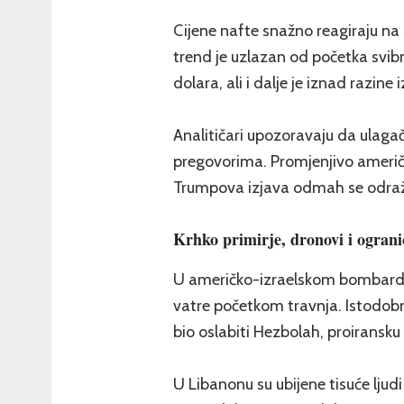
Cijene nafte snažno reagiraju na
trend je uzlazan od početka svibnj
dolara, ali i dalje je iznad razine 
Analitičari upozoravaju da ulagač
pregovorima. Promjenjivo američk
Trumpova izjava odmah se odraža
Krhko primirje, dronovi i ograni
U američko-izraelskom bombardiran
vatre početkom travnja. Istodobno
bio oslabiti Hezbolah, proiransku m
U Libanonu su ubijene tisuće ljudi 