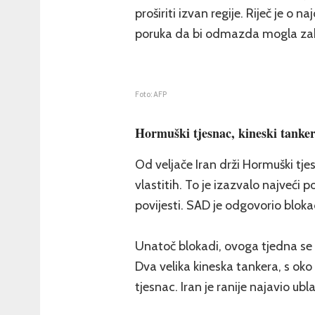
proširiti izvan regije. Riječ je o
poruka da bi odmazda mogla zahvat
Foto: AFP
Hormuški tjesnac, kineski tankeri 
Od veljače Iran drži Hormuški t
vlastitih. To je izazvalo najveć
povijesti. SAD je odgovorio bloka
Unatoč blokadi, ovoga tjedna se v
Dva velika kineska tankera, s oko č
tjesnac. Iran je ranije najavio ub