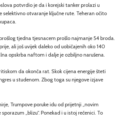
slova potvrdio je da i korejski tanker prolazi u
e selektivno otvaranje ključne rute. Teheran očito
 kupaca.
 prošlog tjedna tjesnacem prošlo najmanje 54 broda.
rije, ali još uvijek daleko od uobičajenih oko 140
lna opskrba naftom i dalje je ozbiljno narušena.
ritiskom da okonča rat. Skok cijena energije šteti
ongres u studenom. Zbog toga su njegove izjave
mirje, Trumpove poruke idu od prijetnji „novim
sporazum „blizu“. Ponekad i u istoj rečenici. To