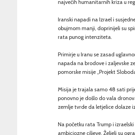
najvećih humanitarnih kriza u regij
Iranski napadi na Izrael i susjedne
obujmom manji, doprinijeli su spi
rata punog intenziteta.
Primirje u Iranu se zasad uglavn
napada na brodove i zaljevske z
pomorske misije „Projekt Slobod
Misija je trajala samo 48 sati pr
ponovno je došlo do vala dronova
zemlje tvrde da letjelice dolaze iz
Na početku rata Trump i izraelski
ambiciozne ciljeve. Željeli su ogra