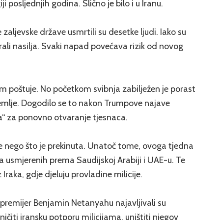
i posljednjih godina. Slično je bilo i u Iranu.
 zaljevske države usmrtili su desetke ljudi. Iako su
rali nasilja. Svaki napad povećava rizik od novog
om poštuje. No početkom svibnja zabilježen je porast
emlje. Dogodilo se to nakon Trumpove najave
a“ za ponovno otvaranje tjesnaca.
ije nego što je prekinuta. Unatoč tome, ovoga tjedna
 usmjerenih prema Saudijskoj Arabiji i UAE-u. Te
 Iraka, gdje djeluju provladine milicije.
 premijer Benjamin Netanyahu najavljivali su
ničiti iransku potporu milicijama, uništiti njegov