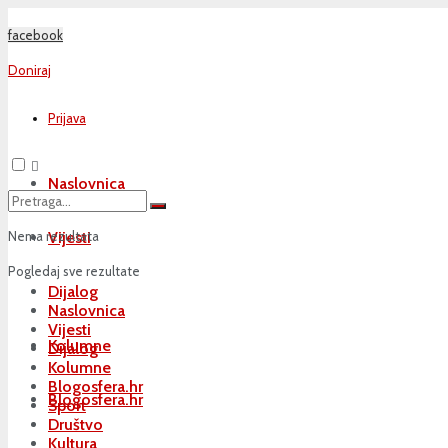
facebook
Doniraj
Prijava
Naslovnica
Nema rezultata
Vijesti
Pogledaj sve rezultate
Dijalog
Naslovnica
Vijesti
Kolumne
Dijalog
Kolumne
Blogosfera.hr
Blogosfera.hr
Sport
Društvo
Kultura