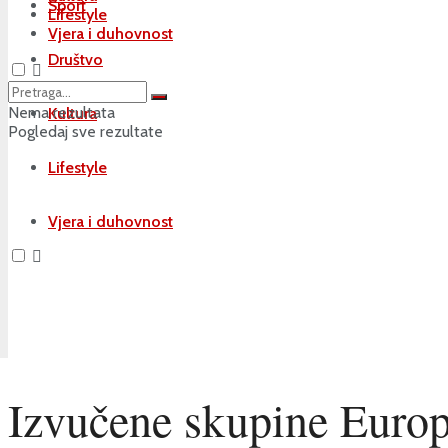
Sport
Lifestyle
Vjera i duhovnost
Društvo
Nema rezultata
Kultura
Pogledaj sve rezultate
Lifestyle
Vjera i duhovnost
Izvučene skupine Europ