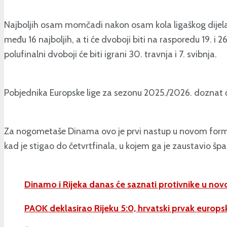
Najboljih osam momčadi nakon osam kola ligaškog dijela 
među 16 najboljih, a ti će dvoboji biti na rasporedu 19. i 2
polufinalni dvoboji će biti igrani 30. travnja i 7. svibnja.
Pobjednika Europske lige za sezonu 2025./2026. doznat će
Za nogometaše Dinama ovo je prvi nastup u novom formatu 
kad je stigao do četvrtfinala, u kojem ga je zaustavio špan
Dinamo i Rijeka danas će saznati protivnike u nov
PAOK deklasirao Rijeku 5:0, hrvatski prvak europsk