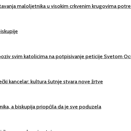
avanja maloljetnika u visokim crkvenim krugovima potre
iskupije
oziv svim katolicima na potpisivanje peticije Svetom Oc
ječki kancelar: kultura šutnje stvara nove žrtve
ika, a biskupija priopćila da je sve poduzela