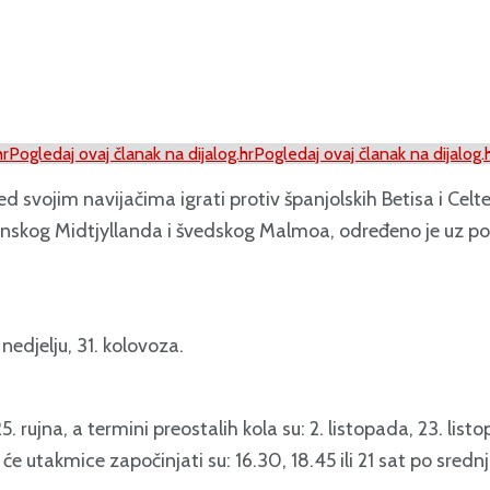
hr
Pogledaj ovaj članak na dijalog.hr
Pogledaj ovaj članak na dijalog.
d svojim navijačima igrati protiv španjolskih Betisa i Cel
danskog Midtjyllanda i švedskog Malmoa, određeno je uz po
edjelju, 31. kolovoza.
. rujna, a termini preostalih kola su: 2. listopada, 23. list
ima će utakmice započinjati su: 16.30, 18.45 ili 21 sat po sr