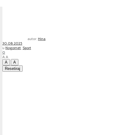
autor:
Hina
30.08.2025
u
Nogomet
,
Sport
0
A
A
A
A
Resetiraj