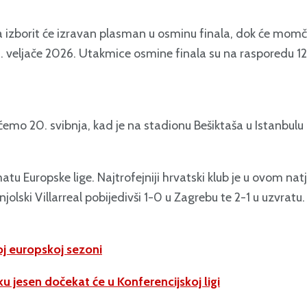
izborit će izravan plasman u osminu finala, dok će momča
6. veljače 2026. Utakmice osmine finala su na rasporedu 12. i 
mo 20. svibnja, kad je na stadionu Bešiktaša u Istanbulu 
Europske lige. Najtrofejniji hrvatski klub je u ovom natje
jolski Villarreal pobijedivši 1-0 u Zagrebu te 2-1 u uzvratu.
oj europskoj sezoni
u jesen dočekat će u Konferencijskoj ligi