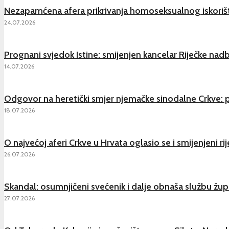
Nezapamćena afera prikrivanja homoseksualnog iskorišt
24.07.2026
Prognani svjedok Istine: smijenjen kancelar Riječke nadb
14.07.2026
Odgovor na heretički smjer njemačke sinodalne Crkve: p
18.07.2026
O najvećoj aferi Crkve u Hrvata oglasio se i smijenjeni ri
26.07.2026
Skandal: osumnjičeni svećenik i dalje obnaša službu župn
27.07.2026