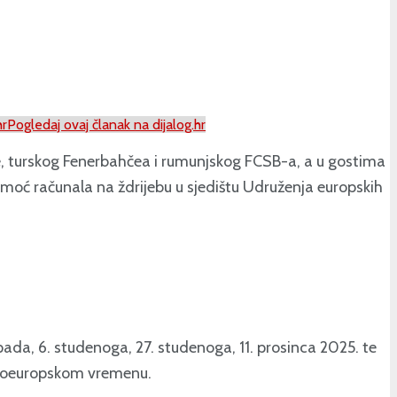
hr
Pogledaj ovaj članak na dijalog.hr
te, turskog Fenerbahčea i rumunjskog FCSB-a, a u gostima
moć računala na ždrijebu u sjedištu Udruženja europskih
opada, 6. studenoga, 27. studenoga, 11. prosinca 2025. te
ednjoeuropskom vremenu.