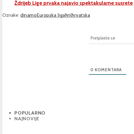
Ždrijeb Lige prvaka najavio spektakularne susrete
Oznake:
dinamo
Europska liga
hnl
hrvatska
Pretplatite se
0
KOMENTARA
POPULARNO
NAJNOVIJE