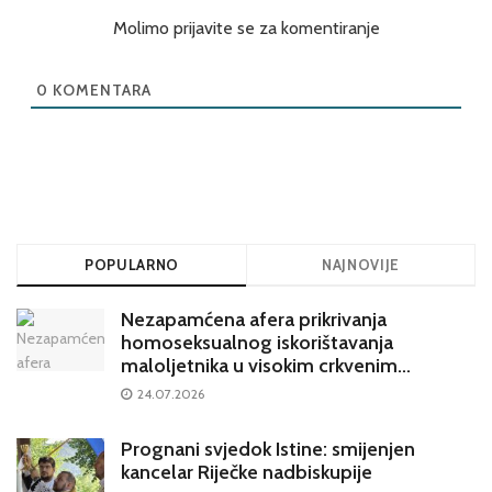
Molimo prijavite se za komentiranje
0
KOMENTARA
POPULARNO
NAJNOVIJE
Nezapamćena afera prikrivanja
homoseksualnog iskorištavanja
maloljetnika u visokim crkvenim
krugovima potresa Hrvatsku
24.07.2026
Prognani svjedok Istine: smijenjen
kancelar Riječke nadbiskupije