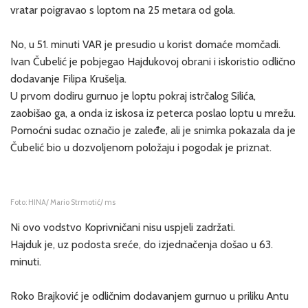
vratar poigravao s loptom na 25 metara od gola.
No, u 51. minuti VAR je presudio u korist domaće momčadi.
Ivan Čubelić je pobjegao Hajdukovoj obrani i iskoristio odlično
dodavanje Filipa Krušelja.
U prvom dodiru gurnuo je loptu pokraj istrčalog Silića,
zaobišao ga, a onda iz iskosa iz peterca poslao loptu u mrežu.
Pomoćni sudac označio je zaleđe, ali je snimka pokazala da je
Čubelić bio u dozvoljenom položaju i pogodak je priznat.
Foto: HINA/ Mario Strmotić/ ms
Ni ovo vodstvo Koprivničani nisu uspjeli zadržati.
Hajduk je, uz podosta sreće, do izjednačenja došao u 63.
minuti.
Roko Brajković je odličnim dodavanjem gurnuo u priliku Antu