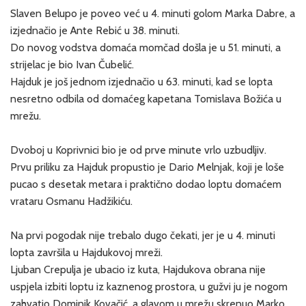
Slaven Belupo je poveo već u 4. minuti golom Marka Dabre, a
izjednačio je Ante Rebić u 38. minuti.
Do novog vodstva domaća momčad došla je u 51. minuti, a
strijelac je bio Ivan Čubelić.
Hajduk je još jednom izjednačio u 63. minuti, kad se lopta
nesretno odbila od domaćeg kapetana Tomislava Božića u
mrežu.
Dvoboj u Koprivnici bio je od prve minute vrlo uzbudljiv.
Prvu priliku za Hajduk propustio je Dario Melnjak, koji je loše
pucao s desetak metara i praktično dodao loptu domaćem
vrataru Osmanu Hadžikiću.
Na prvi pogodak nije trebalo dugo čekati, jer je u 4. minuti
lopta završila u Hajdukovoj mreži.
Ljuban Crepulja je ubacio iz kuta, Hajdukova obrana nije
uspjela izbiti loptu iz kaznenog prostora, u gužvi ju je nogom
zahvatio Dominik Kovačić, a glavom u mrežu skrenuo Marko