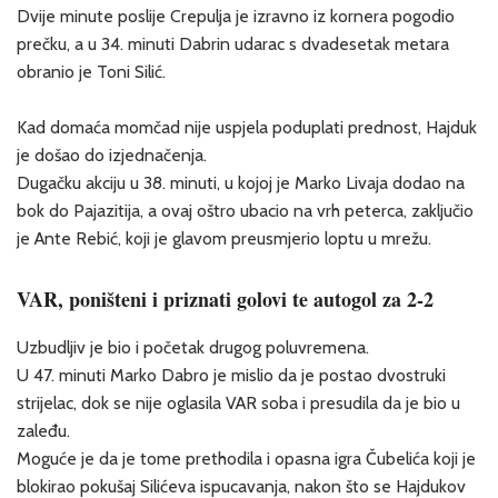
Dvije minute poslije Crepulja je izravno iz kornera pogodio
prečku, a u 34. minuti Dabrin udarac s dvadesetak metara
obranio je Toni Silić.
Kad domaća momčad nije uspjela poduplati prednost, Hajduk
je došao do izjednačenja.
Dugačku akciju u 38. minuti, u kojoj je Marko Livaja dodao na
bok do Pajazitija, a ovaj oštro ubacio na vrh peterca, zaključio
je Ante Rebić, koji je glavom preusmjerio loptu u mrežu.
VAR, poništeni i priznati golovi te autogol za 2-2
Uzbudljiv je bio i početak drugog poluvremena.
U 47. minuti Marko Dabro je mislio da je postao dvostruki
strijelac, dok se nije oglasila VAR soba i presudila da je bio u
zaleđu.
Moguće je da je tome prethodila i opasna igra Čubelića koji je
blokirao pokušaj Silićeva ispucavanja, nakon što se Hajdukov