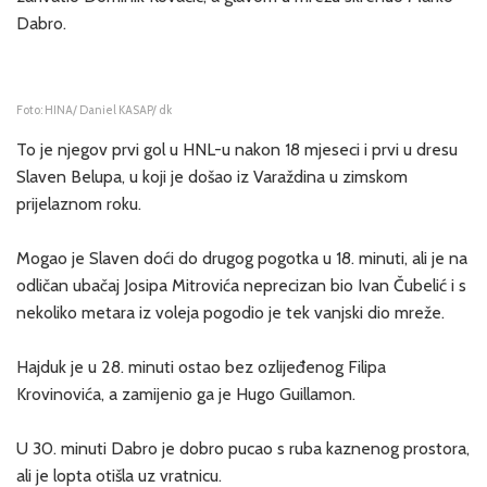
Dabro.
Foto: HINA/ Daniel KASAP/ dk
To je njegov prvi gol u HNL-u nakon 18 mjeseci i prvi u dresu
Slaven Belupa, u koji je došao iz Varaždina u zimskom
prijelaznom roku.
Mogao je Slaven doći do drugog pogotka u 18. minuti, ali je na
odličan ubačaj Josipa Mitrovića neprecizan bio Ivan Čubelić i s
nekoliko metara iz voleja pogodio je tek vanjski dio mreže.
Hajduk je u 28. minuti ostao bez ozlijeđenog Filipa
Krovinovića, a zamijenio ga je Hugo Guillamon.
U 30. minuti Dabro je dobro pucao s ruba kaznenog prostora,
ali je lopta otišla uz vratnicu.