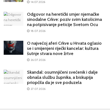
14.07.2026
Odgovor na heretički smjer njemačke
sinodalne Crkve: poziv svim katolicima
na potpisivanje peticije Svetom Ocu
18.07.2026
O najvećoj aferi Crkve u Hrvata oglasio
se i smijenjeni riječki kancelar: kultura
šutnje stvara nove žrtve
26.07.2026
Skandal: osumnjičeni svećenik i dalje
obnaša službu župnika, a biskupija
priopćila da je sve poduzela
27.07.2026