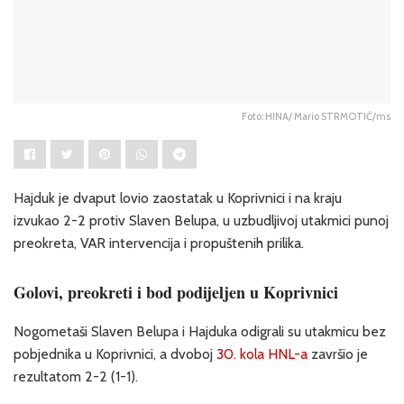
Foto: HINA/ Mario STRMOTIĆ/ms
Hajduk je dvaput lovio zaostatak u Koprivnici i na kraju
izvukao 2-2 protiv Slaven Belupa, u uzbudljivoj utakmici punoj
preokreta, VAR intervencija i propuštenih prilika.
Golovi, preokreti i bod podijeljen u Koprivnici
Nogometaši Slaven Belupa i Hajduka odigrali su utakmicu bez
pobjednika u Koprivnici, a dvoboj
30. kola HNL-a
završio je
rezultatom 2-2 (1-1).