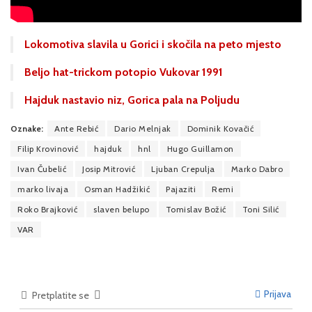
Lokomotiva slavila u Gorici i skočila na peto mjesto
Beljo hat-trickom potopio Vukovar 1991
Hajduk nastavio niz, Gorica pala na Poljudu
Oznake:
Ante Rebić
Dario Melnjak
Dominik Kovačić
Filip Krovinović
hajduk
hnl
Hugo Guillamon
Ivan Čubelić
Josip Mitrović
Ljuban Crepulja
Marko Dabro
marko livaja
Osman Hadžikić
Pajaziti
Remi
Roko Brajković
slaven belupo
Tomislav Božić
Toni Silić
VAR
Prijava
Pretplatite se