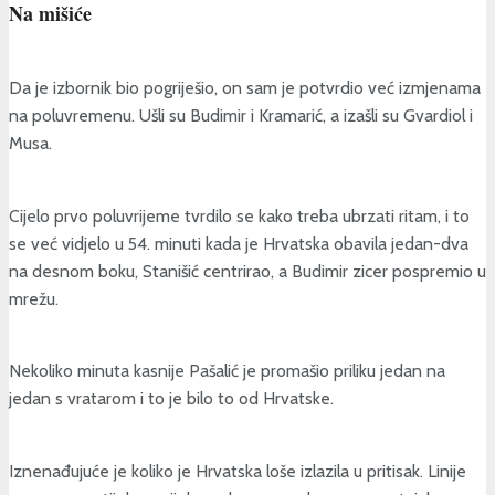
Na mišiće
Da je izbornik bio pogriješio, on sam je potvrdio već izmjenama
na poluvremenu. Ušli su Budimir i Kramarić, a izašli su Gvardiol i
Musa.
Cijelo prvo poluvrijeme tvrdilo se kako treba ubrzati ritam, i to
se već vidjelo u 54. minuti kada je Hrvatska obavila jedan-dva
na desnom boku, Stanišić centrirao, a Budimir zicer pospremio u
mrežu.
Nekoliko minuta kasnije Pašalić je promašio priliku jedan na
jedan s vratarom i to je bilo to od Hrvatske.
Iznenađujuće je koliko je Hrvatska loše izlazila u pritisak. Linije