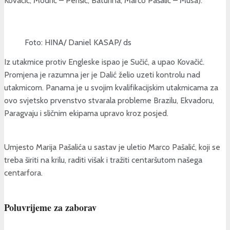
Kovačić, Modrić – Perišić, Baturina, Marco Pašalić – Musa).
Foto: HINA/ Daniel KASAP/ ds
Iz utakmice protiv Engleske ispao je Sučić, a upao Kovačić.
Promjena je razumna jer je Dalić želio uzeti kontrolu nad
utakmicom. Panama je u svojim kvalifikacijskim utakmicama za
ovo svjetsko prvenstvo stvarala probleme Brazilu, Ekvadoru,
Paragvaju i sličnim ekipama upravo kroz posjed.
Umjesto Marija Pašalića u sastav je uletio Marco Pašalić, koji se
treba širiti na krilu, raditi višak i tražiti centaršutom našega
centarfora.
Poluvrijeme za zaborav