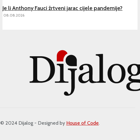
Je li Anthony Fauci žrtveni jarac cijele pandemije?
08.08.2026
 2024 Dijalog - Designed by
House of Code
.