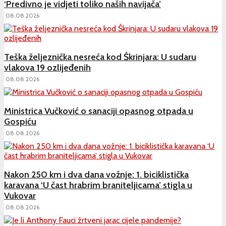
‘Predivno je vidjeti toliko naših navijača’
08.08.2026
Teška željeznička nesreća kod Škrinjara: U sudaru
vlakova 19 ozlijeđenih
08.08.2026
Ministrica Vučković o sanaciji opasnog otpada u
Gospiću
08.08.2026
Nakon 250 km i dva dana vožnje: 1. biciklistička
karavana ‘U čast hrabrim braniteljicama’ stigla u
Vukovar
08.08.2026