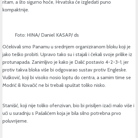
ritam, a što sigurno hoće, Hrvatska će izgledati puno
kompaktnije.
Foto: HINA/ Daniel KASAP/ ds
Očekivali smo Panamu u srednjem organiziranom bloku koji je
jako teško probiti. Upravo tako su i stajali i čekali svoje prilike iz
protunapada. Zanimljivo je kako je Dalić postavio 4-2-3-1, jer
protiv takva bloka više bi odgovarao sustav protiv Engleske.
Vušković, koji bi visoko nosio loptu do centra, a samim time se
Modrić ili Kovačić ne bi trebali spuštat toliko nisko.
Stanišić, koji nije toliko ofenzivan, bio bi prisiljen izaći malo više i
ući u suradnju s Pašalićem koja je bila silno potrebna prvo
poluvrijeme.