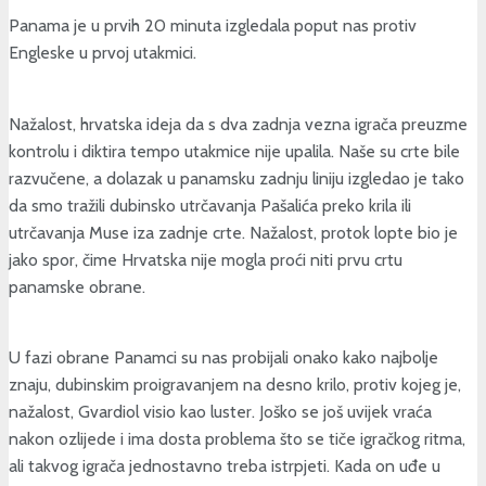
Panama je u prvih 20 minuta izgledala poput nas protiv
Engleske u prvoj utakmici.
Nažalost, hrvatska ideja da s dva zadnja vezna igrača preuzme
kontrolu i diktira tempo utakmice nije upalila. Naše su crte bile
razvučene, a dolazak u panamsku zadnju liniju izgledao je tako
da smo tražili dubinsko utrčavanja Pašalića preko krila ili
utrčavanja Muse iza zadnje crte. Nažalost, protok lopte bio je
jako spor, čime Hrvatska nije mogla proći niti prvu crtu
panamske obrane.
U fazi obrane Panamci su nas probijali onako kako najbolje
znaju, dubinskim proigravanjem na desno krilo, protiv kojeg je,
nažalost, Gvardiol visio kao luster. Joško se još uvijek vraća
nakon ozlijede i ima dosta problema što se tiče igračkog ritma,
ali takvog igrača jednostavno treba istrpjeti. Kada on uđe u