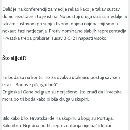
Dalić je na konferenciji za medije rekao kako je takav sustav
donio rezultate, i to je istina. No postoji druga strana medalje. S
takvim sustavom po subjektivnom dojmu najopasniji smo u
nokaut-fazi natjecanja. Protiv nominalno slabijih reprezentacija
Hrvatska treba praksirati susav 3-5-2 i napasti visoko.
Što slijedi?
Tri boda su na kontu, no za ovakvu utakmicu postoji savršen
izraz: “Bodove piši, igru briši”.
Engleska i Gana odigrale su neriješeno, što znači da Hrvatska
mora po tri boda kako bi bila druga u skupini.
Bilo kako bilo, Hrvatska ide na skupinu u kojoj su Portugal i
Kolumbija. Ni jedna od tih reprezentacija nije baš idealan