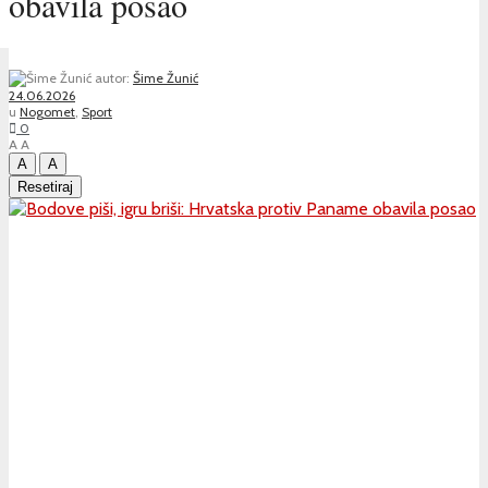
obavila posao
autor:
Šime Žunić
24.06.2026
u
Nogomet
,
Sport
0
A
A
A
A
Resetiraj