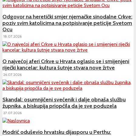
Odgovor na heretički smjer njemačke sinodalne Crkve:
poziv svim katolicima na potpisivanje peticije Svetom
Ocu
18.07.2026
O najvećoj aferi Crkve u Hrvata oglasio se i smijenjeni
riječki kancelar: kultura šutnje stvara nove žrtve
26.07.2026
Skandal: osumnjičeni svećenik i dalje obnaša službu
župnika, a biskupija priopćila da je sve poduzela
27.07.2026
Modrić oduševio hrvatsku dijasporu u Perthu: