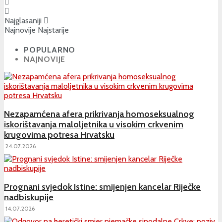
Najglasaniji
Najnovije
Najstarije
POPULARNO
NAJNOVIJE
Nezapamćena afera prikrivanja homoseksualnog
iskorištavanja maloljetnika u visokim crkvenim
krugovima potresa Hrvatsku
24.07.2026
Prognani svjedok Istine: smijenjen kancelar Riječke
nadbiskupije
14.07.2026