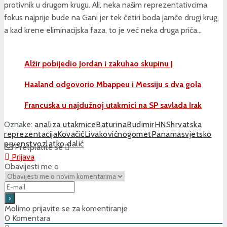
protivnik u drugom krugu. Ali, neka našim reprezentativcima
fokus najprije bude na Gani jer tek četiri boda jamče drugi krug,
a kad krene eliminacijska faza, to je već neka druga priča…
Alžir pobijedio Jordan i zakuhao skupinu J
Haaland odgovorio Mbappeu i Messiju s dva gola
Francuska u najdužnoj utakmici na SP savlada Irak
Oznake:
analiza utakmice
Baturina
Budimir
HNS
hrvatska
reprezentacija
Kovačić
Livaković
nogomet
Panama
svjetsko
prvenstvo
zlatko dalić
Pretplatite se
Prijava
Obavijesti me o
Molimo prijavite se za komentiranje
0
Komentara