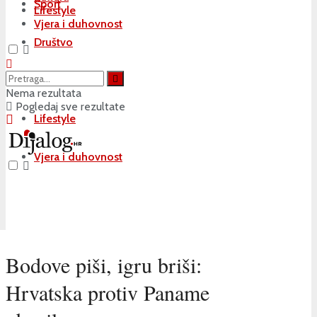
Sport
Lifestyle
Vjera i duhovnost
Društvo
Kultura
Nema rezultata
Pogledaj sve rezultate
Lifestyle
Vjera i duhovnost
Bodove piši, igru briši:
Hrvatska protiv Paname