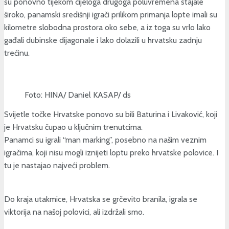
su ponovno tijekom cijeloga drugoga poluvremena stajale
široko, panamski središnji igrači prilikom primanja lopte imali su
kilometre slobodna prostora oko sebe, a iz toga su vrlo lako
gađali dubinske dijagonale i lako dolazili u hrvatsku zadnju
trećinu.
Foto: HINA/ Daniel KASAP/ ds
Svijetle točke Hrvatske ponovo su bili Baturina i Livaković, koji
je Hrvatsku čupao u ključnim trenutcima.
Panamci su igrali “man marking”, posebno na našim veznim
igračima, koji nisu mogli iznijeti loptu preko hrvatske polovice. I
tu je nastajao najveći problem.
Do kraja utakmice, Hrvatska se grčevito branila, igrala se
viktorija na našoj polovici, ali izdržali smo.