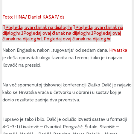
Foto: HINA/ Daniel KASAP/ ds
Pogledaj ovaj članak na dijalog.hr
Pogledaj ovaj članak na
dijalog.hr
Pogledaj ovaj članak na dijalog.hr
Pogledaj ovaj
članak na dijalog.hr
Pogledaj ovaj članak na dijalog.hr
Nakon Engleske, nakon „tugovanja“ od sedam dana,
Hrvatska
je došla opravdati ulogu favorita na terenu, kako je i najavio
Kovačić na pressici.
Na već spomenutoj tiskovnoj konferenciji Zlatko Dalić je najavio
kako se Hrvatska vraća u četvorku u obrani i u sustav koji je
donio rezultate zadnja dva prvenstva.
I upravo je tako i bilo. Dalić je odlučio izvesti sastav u formaciji
4-2-3-1 (Livaković – Gvardiol, Pongračić, Šutalo, Stanišić –