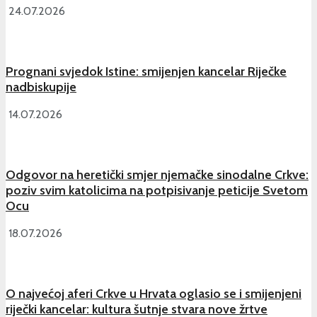
24.07.2026
Prognani svjedok Istine: smijenjen kancelar Riječke
nadbiskupije
14.07.2026
Odgovor na heretički smjer njemačke sinodalne Crkve:
poziv svim katolicima na potpisivanje peticije Svetom
Ocu
18.07.2026
O najvećoj aferi Crkve u Hrvata oglasio se i smijenjeni
riječki kancelar: kultura šutnje stvara nove žrtve