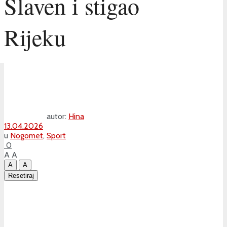
Slaven i stigao
Rijeku
autor:
Hina
13.04.2026
u
Nogomet
,
Sport
0
A
A
A
A
Resetiraj