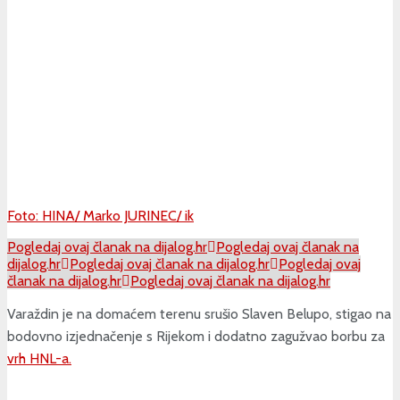
Foto: HINA/ Marko JURINEC/ ik
Pogledaj ovaj članak na dijalog.hr
Pogledaj ovaj članak na
dijalog.hr
Pogledaj ovaj članak na dijalog.hr
Pogledaj ovaj
članak na dijalog.hr
Pogledaj ovaj članak na dijalog.hr
Varaždin je na domaćem terenu srušio Slaven Belupo, stigao na
bodovno izjednačenje s Rijekom i dodatno zagužvao borbu za
vrh HNL-a.