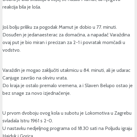
reakcija bila je loša.
Još bolju priliku za pogodak Mamut je dobio u 77. minuti.
Dosuđen je jedanaesterac za domaćina, a napadač Varaždina
ovaj put je bio miran i precizan za 2-1 i povratak momčadi u
vodstvo.
Varaždin je mogao zaključiti utakmicu u 84. minuti, ali je udarac
Canjuge završio na okviru vrata.
Do kraja je ostalo premalo vremena, a i Slaven Belupo ostao je
bez snage za novo izjednačenje.
U prvom dvoboju ovog kola u subotu je Lokomotiva u Zagrebu
svladala Istru 1961 s 2-0.
U nastavku nedjeljnog programa od 18.30 sati na Poljudu igraju
Hajduk i Gorica.