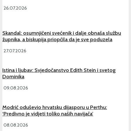
26.07.2026
Skandal: osumnjičeni svećenik i dalje obnaša službu
župnika, a biskupija priopćila da je sve poduzela
27.07.2026
Istina i ljubav: Svjedočanstvo Edith Stein i svetog
Dominika
09.08.2026
Modrić oduševio hrvatsku dijasporu u Perthu:
‘Predivno je vidjeti toliko naših navijača’
08.08.2026