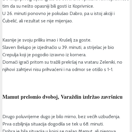
tim da su nešto opasniji bili gosti iz Koprivnice.
U 26. minuti ponovno je pokušao Dabro, pa u istoj akciji i
Ćubelić, ali rezultat se nije mijenjao.
Kasnije je svoju priliku imao i Krušelj za goste.
Slaven Belupo je izjednačio u 39. minuti, a strijelac je bio
Crepulja koji je pogodio izravno iz kornera.
Domaći igrači pritom su tražili prekršaj na vrataru Zeleniki, no
njihovi zahtjevi nisu prihvaćeni i na odmor se otišlo s 1-1.
Mamut prelomio dvoboj, Varaždin izdržao završnicu
Drugo poluvrijeme dugo je bilo mirno, bez većih uzbuđenja.
Prva ozbiljnija situacija dogodila se tek u 68. minuti.
Dobra je bila situacija u kojoj se našao Mamut, ali njegova