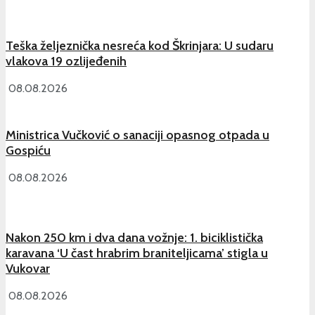
Teška željeznička nesreća kod Škrinjara: U sudaru
vlakova 19 ozlijeđenih
08.08.2026
Ministrica Vučković o sanaciji opasnog otpada u
Gospiću
08.08.2026
Nakon 250 km i dva dana vožnje: 1. biciklistička
karavana ‘U čast hrabrim braniteljicama’ stigla u
Vukovar
08.08.2026