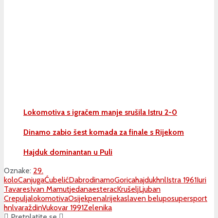
Lokomotiva s igračem manje srušila Istru 2-0
Dinamo zabio šest komada za finale s Rijekom
Hajduk dominantan u Puli
Oznake:
29.
kolo
Canjuga
Ćubelić
Dabro
dinamo
Gorica
hajduk
hnl
Istra 1961
Iuri
Tavares
Ivan Mamut
jedanaesterac
Krušelj
Ljuban
Crepulja
lokomotiva
Osijek
penal
rijeka
slaven belupo
supersport
hnl
varaždin
Vukovar 1991
Zelenika
Pretplatite se