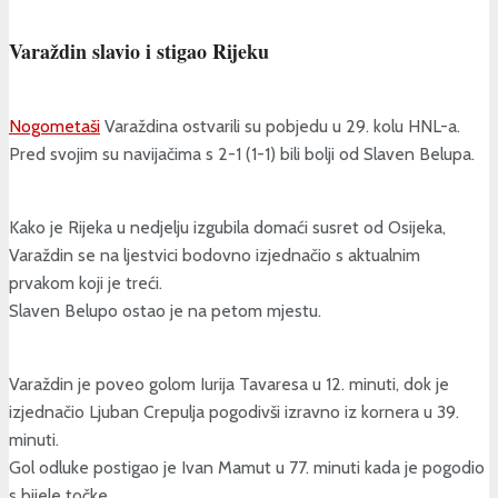
Varaždin slavio i stigao Rijeku
Nogometaši
Varaždina ostvarili su pobjedu u 29. kolu HNL-a.
Pred svojim su navijačima s 2-1 (1-1) bili bolji od Slaven Belupa.
Kako je Rijeka u nedjelju izgubila domaći susret od Osijeka,
Varaždin se na ljestvici bodovno izjednačio s aktualnim
prvakom koji je treći.
Slaven Belupo ostao je na petom mjestu.
Varaždin je poveo golom Iurija Tavaresa u 12. minuti, dok je
izjednačio Ljuban Crepulja pogodivši izravno iz kornera u 39.
minuti.
Gol odluke postigao je Ivan Mamut u 77. minuti kada je pogodio
s bijele točke.