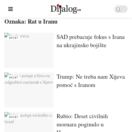
Oznaka:
Rat u Iranu
SAD prebacuje fokus s Irana
SVIJET
na ukrajinsko bojište
Trump: Ne treba nam Xijeva
SVIJET
pomoć s Iranom
Rubio: Deset civilnih
SVIJET
mornara poginulo u