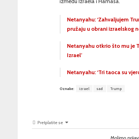
između Izraela i Hamasa.
Netanyahu: ‘Zahvaljujem Tru
pružaju u obrani izraelskog n
Netanyahu otkrio što mu je 
Izrael’
Netanyahu: ‘Tri taoca su vjero
Oznake:
izrael
sad
Trump
Pretplatite se
Molimo prijav