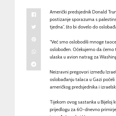
Američki predsjednik Donald Trump
postizanje sporazuma s palesti
tjedna”, što bi dovelo do oslobađ
“Već smo oslobodili mnoge taoce, a
oslobođen. Očekujemo da ćemo to 
ulaska u avion natrag za Washin
Neizravni pregovori između Izrae
oslobađanju talaca u Gazi počeli 
američkog predsjednika i izrael
Tijekom ovog sastanka u Bijeloj k
prijedlogu za 60-dnevno primirje