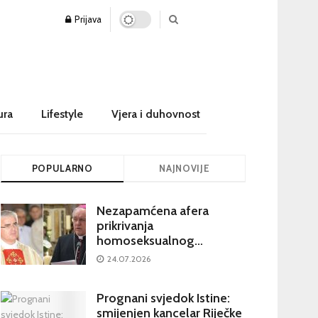
Prijava
ura
Lifestyle
Vjera i duhovnost
POPULARNO
NAJNOVIJE
Nezapamćena afera
prikrivanja
homoseksualnog
iskorištavanja maloljetnika
24.07.2026
u visokim crkvenim
krugovima potresa
Prognani svjedok Istine:
Hrvatsku
smijenjen kancelar Riječke