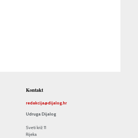
Kontakt
redakcija@
dijalog.hr
Udruga Dijalog
Sveti križ 11
Rijeka