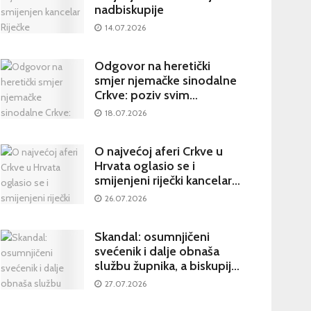
nadbiskupije
14.07.2026
Odgovor na heretički
smjer njemačke sinodalne
Crkve: poziv svim
katolicima na potpisivanje
18.07.2026
peticije Svetom Ocu
O najvećoj aferi Crkve u
Hrvata oglasio se i
smijenjeni riječki kancelar:
kultura šutnje stvara nove
26.07.2026
žrtve
Skandal: osumnjičeni
svećenik i dalje obnaša
službu župnika, a biskupija
priopćila da je sve
27.07.2026
poduzela