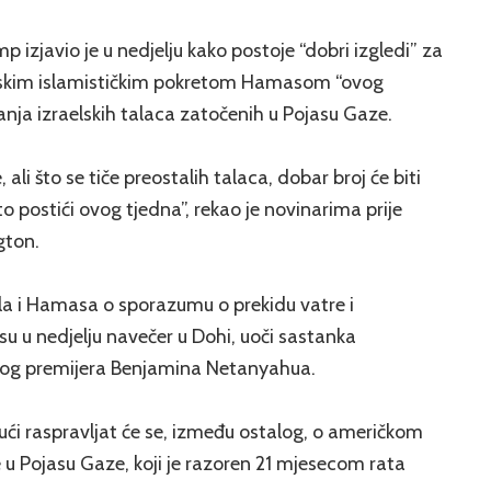
 izjavio je u nedjelju kako postoje “dobri izgledi” za
nskim islamističkim pokretom Hamasom “ovog
anja izraelskih talaca zatočenih u Pojasu Gaze.
li što se tiče preostalih talaca, dobar broj će biti
postići ovog tjedna”, rekao je novinarima prije
gton.
la i Hamasa o sporazumu o prekidu vatre i
su u nedjelju navečer u Dohi, uoči sastanka
skog premijera Benjamina Netanyahua.
ući raspravljat će se, između ostalog, o američkom
 u Pojasu Gaze, koji je razoren 21 mjesecom rata