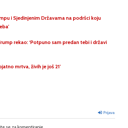
mpu i Sjedinjenim Državama na podršci koju
eba’
Trump rekao: ‘Potpuno sam predan tebi i državi
jatno mrtva, živih je još 21’
Prijava
ite se za komentiranje