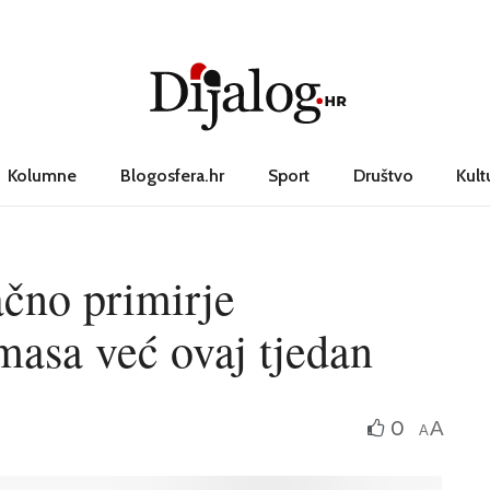
Kolumne
Blogosfera.hr
Sport
Društvo
Kult
čno primirje
masa već ovaj tjedan
0
A
A