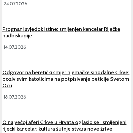
24.07.2026
Prognani svjedok Istine: smijenjen kancelar Riječke
nadbiskupije
14.07.2026
Odgovor na heretički smjer njemačke sinodalne Crkve:
poziv svim katolicima na potpisivanje peticije Svetom
Ocu
18.07.2026
O najvećoj aferi Crkve u Hrvata oglasio se i smijenjeni
riječki kancelar: kultura šutnje stvara nove žrtve