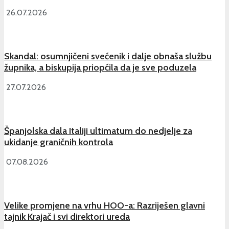
26.07.2026
Skandal: osumnjičeni svećenik i dalje obnaša službu
župnika, a biskupija priopćila da je sve poduzela
27.07.2026
Španjolska dala Italiji ultimatum do nedjelje za
ukidanje graničnih kontrola
07.08.2026
Velike promjene na vrhu HOO-a: Razriješen glavni
tajnik Krajač i svi direktori ureda