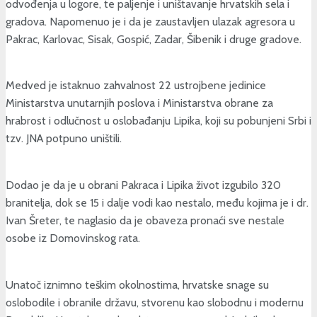
odvođenja u logore, te paljenje i uništavanje hrvatskih sela i
gradova. Napomenuo je i da je zaustavljen ulazak agresora u
Pakrac, Karlovac, Sisak, Gospić, Zadar, Šibenik i druge gradove.
Medved je istaknuo zahvalnost 22 ustrojbene jedinice
Ministarstva unutarnjih poslova i Ministarstva obrane za
hrabrost i odlučnost u oslobađanju Lipika, koji su pobunjeni Srbi i
tzv. JNA potpuno uništili.
Dodao je da je u obrani Pakraca i Lipika život izgubilo 320
branitelja, dok se 15 i dalje vodi kao nestalo, među kojima je i dr.
Ivan Šreter, te naglasio da je obaveza pronaći sve nestale
osobe iz Domovinskog rata.
Unatoč iznimno teškim okolnostima, hrvatske snage su
oslobodile i obranile državu, stvorenu kao slobodnu i modernu