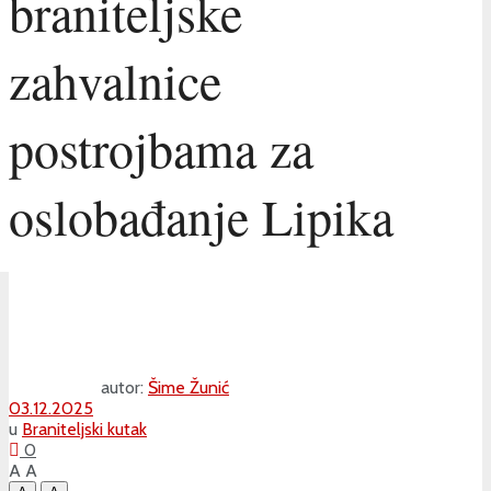
braniteljske
zahvalnice
postrojbama za
oslobađanje Lipika
autor:
Šime Žunić
03.12.2025
u
Braniteljski kutak
0
A
A