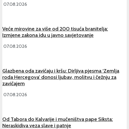
07.08.2026
Veće mirovine za više od 200 tisuća branitelja:
Izmjene zakona idu u javno savjetovanje
07.08.2026
Glazbena oda zavičaju i kršu: Dirljiva pjesma ‘Zemlja
roda Hercegova’ donosi ljubav, molitvu i čežnju za
zavičajem
07.08.2026
Od Tabora do Kalvarije i mučeništva pape Siksta:
Neraskidiva veza slave i patnje