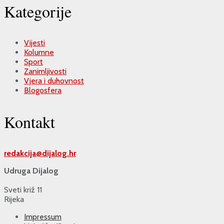
Kategorije
Vijesti
Kolumne
Sport
Zanimljivosti
Vjera i duhovnost
Blogosfera
Kontakt
redakcija@
dijalog.hr
Udruga Dijalog
Sveti križ 11
Rijeka
Impressum