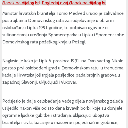
članak na dijalog.hr
Pogledaj ovaj članak na dijalog.hr
Ministar hrvatskih branitelja Tomo Medved uručio je zahvalnice
postrojbama Domovinskog rata za sudjelovanje u obrani i
oslobađanju Lipika 1991. godine, te potpisao ugovore o
sufinanciranju uređenja Spomen-parka u Lipiku i Spomen-sobe
Domovinskog rata požeškog kraja u Požegi.
Naglasio je kako je Lipik 6. prosinca 1991., na Dan svetog Nikole,
postao prvi oslobođeni grad u Domovinskom ratu, u trenucima
kada je Hrvatska još trpjela posljedice pada brojnih gradova u
zapadnoj Slavoniji, uključujući i Vukovar.
Podsjetio je da je oslobađanje većeg dijela novljanskog zaleđa
uslijedilo nakon više od sto dana krvavih borbi, koje su donijele
ogromne ljudske gubitke i stradanja, uključujući ubojstva
branitelja i civila, bacanje u masovne i pojedinačne grobnice,