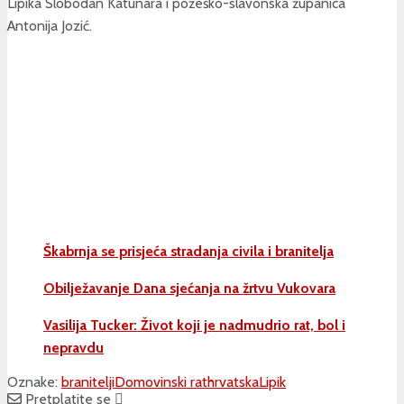
Lipika Slobodan Katunara i požeško-slavonska županica
Antonija Jozić.
Škabrnja se prisjeća stradanja civila i branitelja
Obilježavanje Dana sjećanja na žrtvu Vukovara
Vasilija Tucker: Život koji je nadmudrio rat, bol i
nepravdu
Oznake:
branitelji
Domovinski rat
hrvatska
Lipik
Pretplatite se