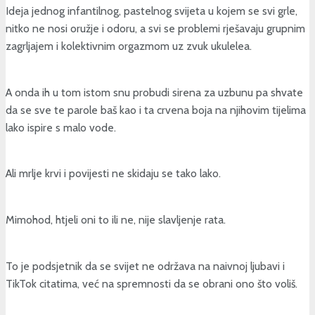
Ideja jednog infantilnog, pastelnog svijeta u kojem se svi grle,
nitko ne nosi oružje i odoru, a svi se problemi rješavaju grupnim
zagrljajem i kolektivnim orgazmom uz zvuk ukulelea.
A onda ih u tom istom snu probudi sirena za uzbunu pa shvate
da se sve te parole baš kao i ta crvena boja na njihovim tijelima
lako ispire s malo vode.
Ali mrlje krvi i povijesti ne skidaju se tako lako.
Mimohod, htjeli oni to ili ne, nije slavljenje rata.
To je podsjetnik da se svijet ne održava na naivnoj ljubavi i
TikTok citatima, već na spremnosti da se obrani ono što voliš.