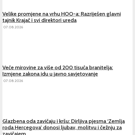
Velike promjene na vrhu HOO-a: Razriješen glavni
tajnik Krajač i svi direktori ureda
07.08.2026
Veće mirovine za više od 200 tisuća branitelja:
Izmjene zakona idu u javno savjetovanje
07.08.2026
Glazbena oda zavičaju i kršu: Dirljiva pjesma ‘Zemlja
roda Hercegova’ donosi ljubav, molitvu i čežnju za
zavičajem