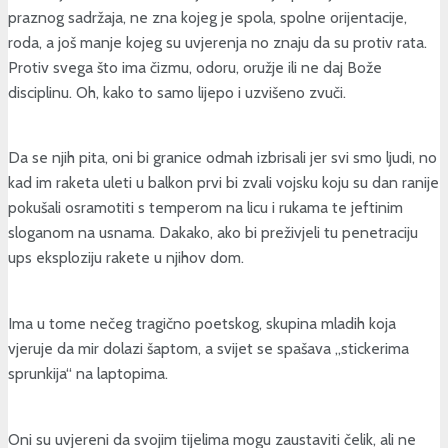
praznog sadržaja, ne zna kojeg je spola, spolne orijentacije,
roda, a još manje kojeg su uvjerenja no znaju da su protiv rata.
Protiv svega što ima čizmu, odoru, oružje ili ne daj Bože
disciplinu. Oh, kako to samo lijepo i uzvišeno zvuči.
Da se njih pita, oni bi granice odmah izbrisali jer svi smo ljudi, no
kad im raketa uleti u balkon prvi bi zvali vojsku koju su dan ranije
pokušali osramotiti s temperom na licu i rukama te jeftinim
sloganom na usnama. Dakako, ako bi preživjeli tu penetraciju
ups eksploziju rakete u njihov dom.
Ima u tome nečeg tragično poetskog, skupina mladih koja
vjeruje da mir dolazi šaptom, a svijet se spašava „stickerima
sprunkija“ na laptopima.
Oni su uvjereni da svojim tijelima mogu zaustaviti čelik, ali ne