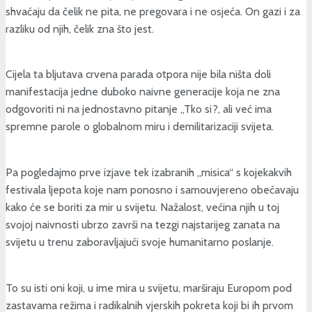
shvaćaju da čelik ne pita, ne pregovara i ne osjeća. On gazi i za
razliku od njih, čelik zna što jest.
Cijela ta bljutava crvena parada otpora nije bila ništa doli
manifestacija jedne duboko naivne generacije koja ne zna
odgovoriti ni na jednostavno pitanje „Tko si?, ali već ima
spremne parole o globalnom miru i demilitarizaciji svijeta.
Pa pogledajmo prve izjave tek izabranih „misica“ s kojekakvih
festivala ljepota koje nam ponosno i samouvjereno obećavaju
kako će se boriti za mir u svijetu. Nažalost, većina njih u toj
svojoj naivnosti ubrzo završi na tezgi najstarijeg zanata na
svijetu u trenu zaboravljajući svoje humanitarno poslanje.
To su isti oni koji, u ime mira u svijetu, marširaju Europom pod
zastavama režima i radikalnih vjerskih pokreta koji bi ih prvom