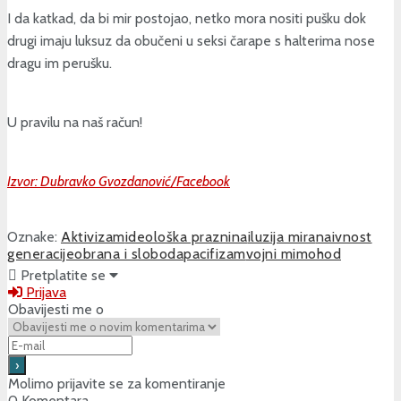
I da katkad, da bi mir postojao, netko mora nositi pušku dok
drugi imaju luksuz da obučeni u seksi čarape s halterima nose
dragu im perušku.
U pravilu na naš račun!
Izvor: Dubravko Gvozdanović/Facebook
Oznake:
Aktivizam
ideološka praznina
iluzija mira
naivnost
generacije
obrana i sloboda
pacifizam
vojni mimohod
Pretplatite se
Prijava
Obavijesti me o
Molimo prijavite se za komentiranje
0
Komentara