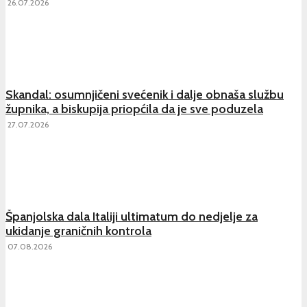
26.07.2026
Skandal: osumnjičeni svećenik i dalje obnaša službu
župnika, a biskupija priopćila da je sve poduzela
27.07.2026
Španjolska dala Italiji ultimatum do nedjelje za
ukidanje graničnih kontrola
07.08.2026