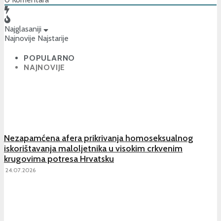
Najglasaniji
Najnovije
Najstarije
POPULARNO
NAJNOVIJE
Nezapamćena afera prikrivanja homoseksualnog
iskorištavanja maloljetnika u visokim crkvenim
krugovima potresa Hrvatsku
24.07.2026