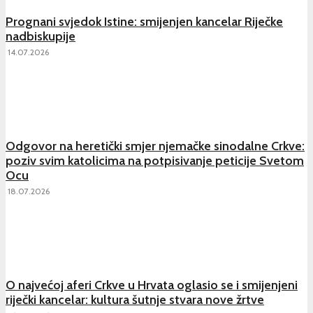
Prognani svjedok Istine: smijenjen kancelar Riječke
nadbiskupije
14.07.2026
Odgovor na heretički smjer njemačke sinodalne Crkve:
poziv svim katolicima na potpisivanje peticije Svetom
Ocu
18.07.2026
O najvećoj aferi Crkve u Hrvata oglasio se i smijenjeni
riječki kancelar: kultura šutnje stvara nove žrtve