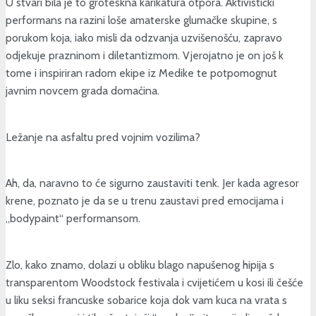
U stvari bila je to groteskna karikatura otpora. Aktivistički
performans na razini loše amaterske glumačke skupine, s
porukom koja, iako misli da odzvanja uzvišenošću, zapravo
odjekuje prazninom i diletantizmom. Vjerojatno je on još k
tome i inspiriran radom ekipe iz Medike te potpomognut
javnim novcem grada domaćina.
Ležanje na asfaltu pred vojnim vozilima?
Ah, da, naravno to će sigurno zaustaviti tenk. Jer kada agresor
krene, poznato je da se u trenu zaustavi pred emocijama i
„bodypaint“ performansom.
Zlo, kako znamo, dolazi u obliku blago napušenog hipija s
transparentom Woodstock festivala i cvijetićem u kosi ili češće
u liku seksi francuske sobarice koja dok vam kuca na vrata s