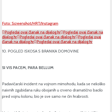
Foto: Screenshot/HRT/Instagram
Pogledaj ovaj članak na dijalog.hr
Pogledaj ovaj članak na
dijalog.hr
Pogledaj ovaj članak na dijalog.hr
Pogledaj ovaj
članak na dijalog.hr
Pogledaj ovaj članak na dijalog.hr
10. POGLED ISKOSA S BRANIKA DOMOVINE
SI VIS PACEM, PARA BELLUM
Padavičarski incident na vojnom mimohodu, kada se nekoliko
naivnih zgubidana ruku obojanih u crveno dramatično bacilo
pred vojnu kolonu, bio je sve samo ne čin hrabrosti.