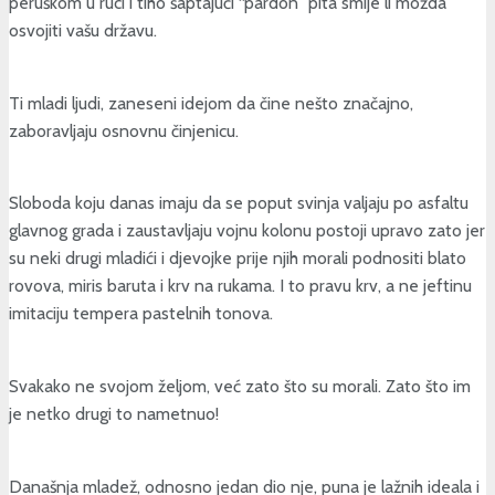
peruškom u ruci i tiho šaptajući “pardon” pita smije li možda
osvojiti vašu državu.
Ti mladi ljudi, zaneseni idejom da čine nešto značajno,
zaboravljaju osnovnu činjenicu.
Sloboda koju danas imaju da se poput svinja valjaju po asfaltu
glavnog grada i zaustavljaju vojnu kolonu postoji upravo zato jer
su neki drugi mladići i djevojke prije njih morali podnositi blato
rovova, miris baruta i krv na rukama. I to pravu krv, a ne jeftinu
imitaciju tempera pastelnih tonova.
Svakako ne svojom željom, već zato što su morali. Zato što im
je netko drugi to nametnuo!
Današnja mladež, odnosno jedan dio nje, puna je lažnih ideala i