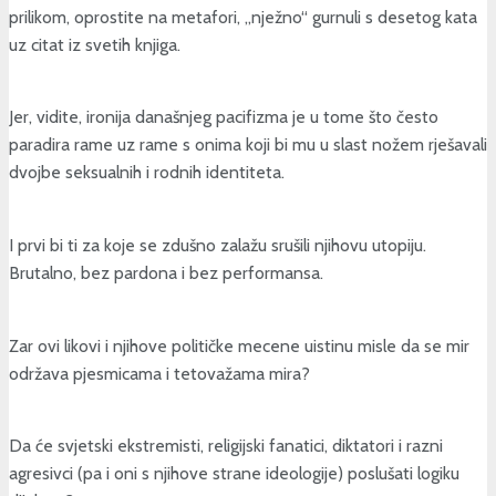
prilikom, oprostite na metafori, „nježno“ gurnuli s desetog kata
uz citat iz svetih knjiga.
Jer, vidite, ironija današnjeg pacifizma je u tome što često
paradira rame uz rame s onima koji bi mu u slast nožem rješavali
dvojbe seksualnih i rodnih identiteta.
I prvi bi ti za koje se zdušno zalažu srušili njihovu utopiju.
Brutalno, bez pardona i bez performansa.
Zar ovi likovi i njihove političke mecene uistinu misle da se mir
održava pjesmicama i tetovažama mira?
Da će svjetski ekstremisti, religijski fanatici, diktatori i razni
agresivci (pa i oni s njihove strane ideologije) poslušati logiku