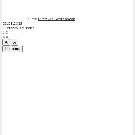
autor:
Dubravko Gvozdanović
03.08.2025
u
Društvo
,
Kolumne
0
A
A
A
A
Resetiraj