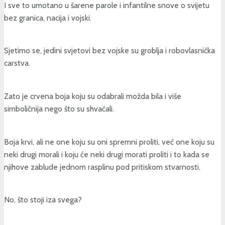
I sve to umotano u šarene parole i infantilne snove o svijetu
bez granica, nacija i vojski.
Sjetimo se, jedini svjetovi bez vojske su groblja i robovlasnička
carstva.
Zato je crvena boja koju su odabrali možda bila i više
simboličnija nego što su shvaćali.
Boja krvi, ali ne one koju su oni spremni proliti, već one koju su
neki drugi morali i koju će neki drugi morati proliti i to kada se
njihove zablude jednom rasplinu pod pritiskom stvarnosti.
No, što stoji iza svega?