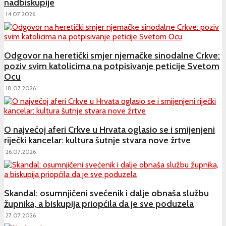
nadbiskupije
14.07.2026
Odgovor na heretički smjer njemačke sinodalne Crkve:
poziv svim katolicima na potpisivanje peticije Svetom
Ocu
18.07.2026
O najvećoj aferi Crkve u Hrvata oglasio se i smijenjeni
riječki kancelar: kultura šutnje stvara nove žrtve
26.07.2026
Skandal: osumnjičeni svećenik i dalje obnaša službu
župnika, a biskupija priopćila da je sve poduzela
27.07.2026