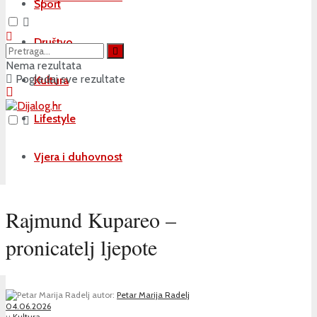
Sport
Društvo
Nema rezultata
Pogledaj sve rezultate
Kultura
Lifestyle
Vjera i duhovnost
Rajmund Kupareo –
pronicatelj ljepote
autor:
Petar Marija Radelj
04.06.2026
u
Kultura