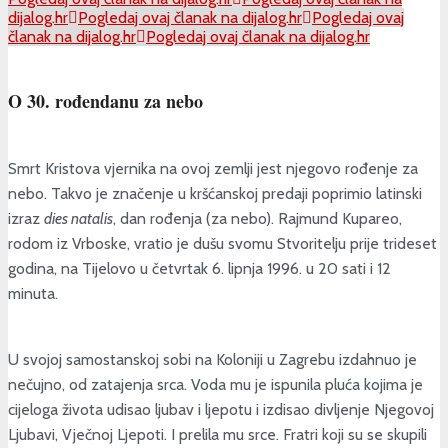
dijalog.hr
Pogledaj ovaj članak na dijalog.hr
Pogledaj ovaj
članak na dijalog.hr
Pogledaj ovaj članak na dijalog.hr
O 30. rođendanu za nebo
Smrt Kristova vjernika na ovoj zemlji jest njegovo rođenje za
nebo. Takvo je značenje u kršćanskoj predaji poprimio latinski
izraz
dies natalis
, dan rođenja (za nebo). Rajmund Kupareo,
rodom iz Vrboske, vratio je dušu svomu Stvoritelju prije trideset
godina, na Tijelovo u četvrtak 6. lipnja 1996. u 20 sati i 12
minuta.
U svojoj samostanskoj sobi na Koloniji u Zagrebu izdahnuo je
nečujno, od zatajenja srca. Voda mu je ispunila pluća kojima je
cijeloga života udisao ljubav i ljepotu i izdisao divljenje Njegovoj
Ljubavi, Vječnoj Ljepoti. I prelila mu srce. Fratri koji su se skupili