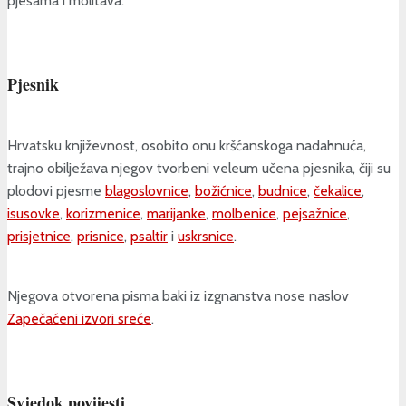
pjesama i molitava.
Pjesnik
Hrvatsku književnost, osobito onu kršćanskoga nadahnuća,
trajno obilježava njegov tvorbeni veleum učena pjesnika, čiji su
plodovi pjesme
blagoslovnice
,
božićnice
,
budnice
,
čekalice
,
isusovke
,
korizmenice
,
marijanke
,
molbenice
,
pejsažnice
,
prisjetnice
,
prisnice
,
psaltir
i
uskrsnice
.
Njegova otvorena pisma baki iz izgnanstva nose naslov
Zapečaćeni izvori sreće
.
Svjedok povijesti