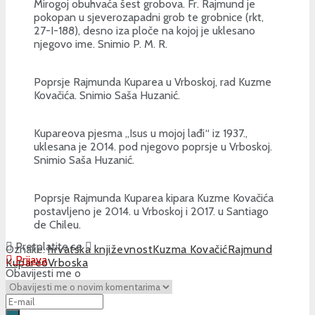
Mirogoj obuhvaća šest grobova. Fr. Rajmund je
pokopan u sjeverozapadni grob te grobnice (rkt,
27-I-188), desno iza ploče na kojoj je uklesano
njegovo ime. Snimio P. M. R.
Poprsje Rajmunda Kuparea u Vrboskoj, rad Kuzme
Kovačića. Snimio Saša Huzanić.
Kupareova pjesma „Isus u mojoj lađi“ iz 1937.,
uklesana je 2014. pod njegovo poprsje u Vrboskoj.
Snimio Saša Huzanić.
Poprsje Rajmunda Kuparea kipara Kuzme Kovačića
postavljeno je 2014. u Vrboskoj i 2017. u Santiago
de Chileu.
Pretplatite se
Oznake:
hrvatska književnost
Kuzma Kovačić
Rajmund
Prijava
Kupareo
Vrboska
Obavijesti me o