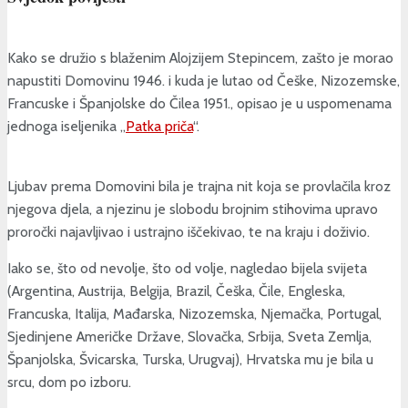
Kako se družio s blaženim Alojzijem Stepincem, zašto je morao
napustiti Domovinu 1946. i kuda je lutao od Češke, Nizozemske,
Francuske i Španjolske do Čilea 1951., opisao je u uspomenama
jednoga iseljenika „
Patka priča
“.
Ljubav prema Domovini bila je trajna nit koja se provlačila kroz
njegova djela, a njezinu je slobodu brojnim stihovima upravo
proročki najavljivao i ustrajno iščekivao, te na kraju i doživio.
Iako se, što od nevolje, što od volje, nagledao bijela svijeta
(Argentina, Austrija, Belgija, Brazil, Češka, Čile, Engleska,
Francuska, Italija, Mađarska, Nizozemska, Njemačka, Portugal,
Sjedinjene Američke Države, Slovačka, Srbija, Sveta Zemlja,
Španjolska, Švicarska, Turska, Urugvaj), Hrvatska mu je bila u
srcu, dom po izboru.