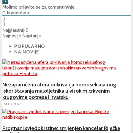
Molimo prijavite se za komentiranje
0
Komentara
Najglasaniji
Najnovije
Najstarije
POPULARNO
NAJNOVIJE
Nezapamćena afera prikrivanja homoseksualnog
iskorištavanja maloljetnika u visokim crkvenim
krugovima potresa Hrvatsku
24.07.2026
Prognani svjedok Istine: smijenjen kancelar Riječke