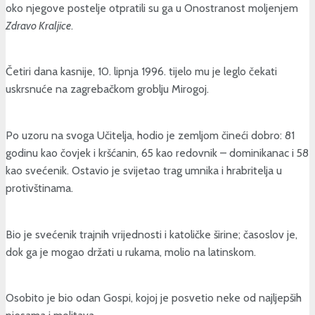
oko njegove postelje otpratili su ga u Onostranost moljenjem
Zdravo Kraljice
.
Četiri dana kasnije, 10. lipnja 1996. tijelo mu je leglo čekati
uskrsnuće na zagrebačkom groblju Mirogoj.
Po uzoru na svoga Učitelja, hodio je zemljom čineći dobro: 81
godinu kao čovjek i kršćanin, 65 kao redovnik – dominikanac i 58
kao svećenik. Ostavio je svijetao trag umnika i hrabritelja u
protivštinama.
Bio je svećenik trajnih vrijednosti i katoličke širine; časoslov je,
dok ga je mogao držati u rukama, molio na latinskom.
Osobito je bio odan Gospi, kojoj je posvetio neke od najljepših