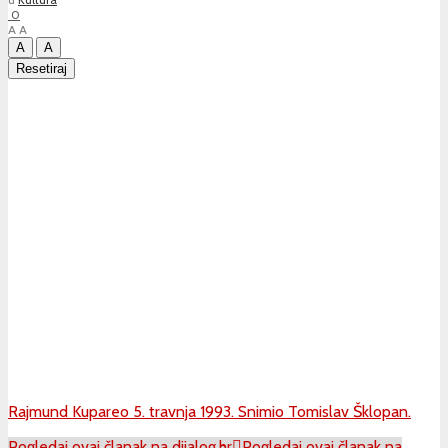
0
A
A
A
A
Resetiraj
Rajmund Kupareo 5. travnja 1993. Snimio Tomislav Šklopan.
Pogledaj ovaj članak na dijalog.hr
Pogledaj ovaj članak na