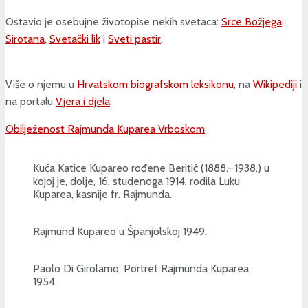
Ostavio je osebujne životopise nekih svetaca:
Srce Božjega
Sirotana
,
Svetački lik
i
Sveti pastir
.
Više o njemu u
Hrvatskom biografskom leksikonu
, na
Wikipediji
i
na portalu
Vjera i djela
.
Obilježenost Rajmunda Kuparea Vrboskom
Kuća Katice Kupareo rođene Beritić (1888.–1938.) u
kojoj je, dolje, 16. studenoga 1914. rodila Luku
Kuparea, kasnije fr. Rajmunda.
Rajmund Kupareo u Španjolskoj 1949.
Paolo Di Girolamo, Portret Rajmunda Kuparea,
1954.