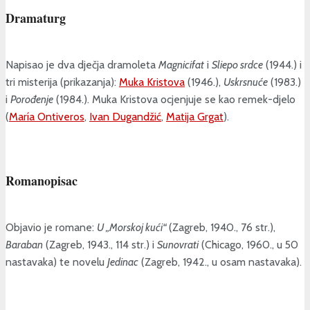
Dramaturg
Napisao je dva dječja dramoleta
Magnicifat
i
Sliepo srdce
(1944.) i
tri misterija (prikazanja):
Muka Kristova
(1946.),
Uskrsnuće
(1983.)
i
Porođenje
(1984.). Muka Kristova ocjenjuje se kao remek-djelo
(
María Ontiveros
,
Ivan Dugandžić
,
Matija Grgat
).
Romanopisac
Objavio je romane:
U „Morskoj kući“
(Zagreb, 1940., 76 str.),
Baraban
(Zagreb, 1943., 114 str.) i
Sunovrati
(Chicago, 1960., u 50
nastavaka) te novelu
Jedinac
(Zagreb, 1942., u osam nastavaka).