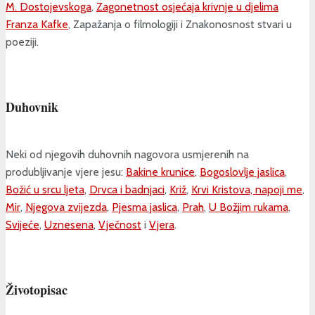
M. Dostojevskoga
,
Zagonetnost osjećaja krivnje u djelima
Franza Kafke
, Zapažanja o filmologiji i Znakonosnost stvari u
poeziji.
Duhovnik
Neki od njegovih duhovnih nagovora usmjerenih na
produbljivanje vjere jesu:
Bakine krunice
,
Bogoslovlje jaslica
,
Božić u srcu ljeta
,
Drvca i badnjaci
,
Križ
,
Krvi Kristova, napoji me
,
Mir
,
Njegova zvijezda
,
Pjesma jaslica
,
Prah
,
U Božjim rukama
,
Svijeće
,
Uznesena
,
Vječnost
i
Vjera
.
Životopisac