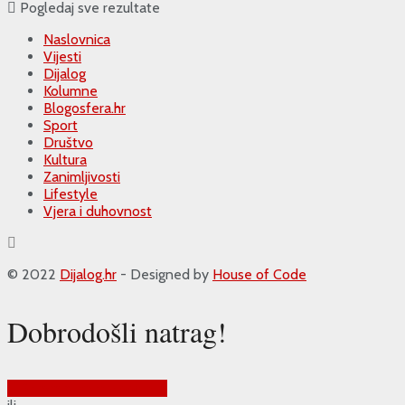
Pogledaj sve rezultate
Naslovnica
Vijesti
Dijalog
Kolumne
Blogosfera.hr
Sport
Društvo
Kultura
Zanimljivosti
Lifestyle
Vjera i duhovnost
© 2022
Dijalog.hr
- Designed by
House of Code
Dobrodošli natrag!
Prijava putem Google-a