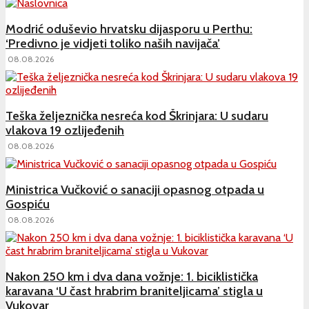
Modrić oduševio hrvatsku dijasporu u Perthu:
‘Predivno je vidjeti toliko naših navijača’
08.08.2026
Teška željeznička nesreća kod Škrinjara: U sudaru
vlakova 19 ozlijeđenih
08.08.2026
Ministrica Vučković o sanaciji opasnog otpada u
Gospiću
08.08.2026
Nakon 250 km i dva dana vožnje: 1. biciklistička
karavana ‘U čast hrabrim braniteljicama’ stigla u
Vukovar