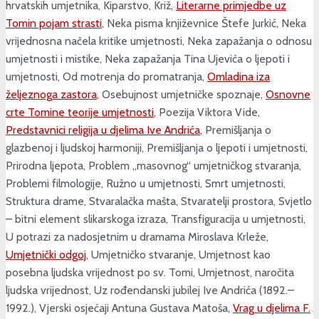
hrvatskih umjetnika, Kiparstvo, Križ,
Literarne primjedbe uz
Tomin pojam strasti
, Neka pisma književnice Štefe Jurkić, Neka
vrijednosna načela kritike umjetnosti, Neka zapažanja o odnosu
umjetnosti i mistike, Neka zapažanja Tina Ujevića o ljepoti i
umjetnosti, Od motrenja do promatranja,
Omladina iza
željeznoga zastora
, Osebujnost umjetničke spoznaje,
Osnovne
crte Tomine teorije umjetnosti
, Poezija Viktora Vide,
Predstavnici religija u djelima Ive Andrića
, Premišljanja o
glazbenoj i ljudskoj harmoniji, Premišljanja o ljepoti i umjetnosti,
Prirodna ljepota, Problem „masovnog“ umjetničkog stvaranja,
Problemi filmologije, Ružno u umjetnosti, Smrt umjetnosti,
Struktura drame, Stvaralačka mašta, Stvaratelji prostora, Svjetlo
– bitni element slikarskoga izraza, Transfiguracija u umjetnosti,
U potrazi za nadosjetnim u dramama Miroslava Krleže,
Umjetnički odgoj
, Umjetničko stvaranje, Umjetnost kao
posebna ljudska vrijednost po sv. Tomi, Umjetnost, naročita
ljudska vrijednost, Uz rođendanski jubilej Ive Andrića (1892.–
1992.), Vjerski osjećaji Antuna Gustava Matoša,
Vrag u djelima F.