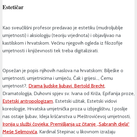
Estetičar
Kao sveučilišni profesor predavao je estetiku (mudroljublje
umjetnosti) i aksiologiju (teoriju vrjednota) i objavljivao na
kastilskom i hrvatskom. Većinu njegovih ogleda iz filozofije
umjetnosti i književnosti tek treba digitalizirati.
Opsežan je popis njihovih naslova na hrvatskom: Bilješke o
umjetnosti, umjetnicima i umijeću, Čak i grijesi…, Čemu
umjetnost?,
Drama ljudske ljubavi. Bertold Brecht
,
Dramatologija, Duhovni spjev sv. Ivana od Križa, Epifanija proze,
Estetski antropologizam
, Estetski užitak, Estetski vidovi
koreologije, Hrvatska umjetnička proza u izbjeglištvu, I poslije
nas ostaje ljubav, Ideja kršćanstva u Meštrovićevoj umjetnosti,
Ironija u službi čovjeka: Premišljanja uz čitanje „Sabranih djela“
Meše Selimovića
, Kardinal Stepinac u likovnom izražaju