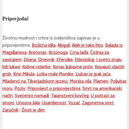
Pripovjedač
Životnu mudrost i crtice iz iseljeništva zapisao je u
pripovijestima:
Božićna idila
,
Abigaíl
,
Alah je tako htio
,
Balada iz
Magallanesa
,
Bretonac
,
Brzonoga
,
Crna lađa
,
Čežnja za
zavičajem
,
Dijana
,
Dnevnik
,
Efendija
,
Ekleziolog
,
I svetci znaju
biti lukavi
,
Kobne rešetke
,
Konac ljubavne priče
,
Kopajući vlastiti
grob
,
Krivi Mikula
,
Lutka male Monike
,
Ljubav je ipak jača
,
Mladenci na Tiberijadskom jezeru
,
Morska vila
,
Plamen
,
Poljubac
moru
,
Poziv
,
Pripovijest o pripovijestima
,
Smrt na amerikanski
način
,
Svećenici nomadi
,
Tajanstveni kovčeg
,
U potrazi za
sinom
,
Unosna šala
,
Usamljenost
,
Vozač
,
Zagonetna smrt
,
Zaručnik
i
Život je dim
.