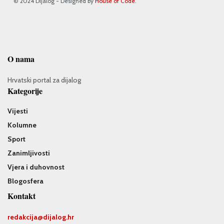
© 2024 Dijalog - Designed by
House of Code
.
O nama
Hrvatski portal za dijalog
Kategorije
Vijesti
Kolumne
Sport
Zanimljivosti
Vjera i duhovnost
Blogosfera
Kontakt
redakcija@
dijalog.hr