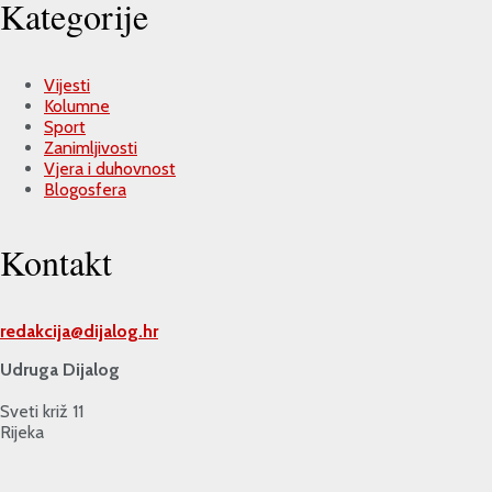
Kategorije
Vijesti
Kolumne
Sport
Zanimljivosti
Vjera i duhovnost
Blogosfera
Kontakt
redakcija@
dijalog.hr
Udruga Dijalog
Sveti križ 11
Rijeka