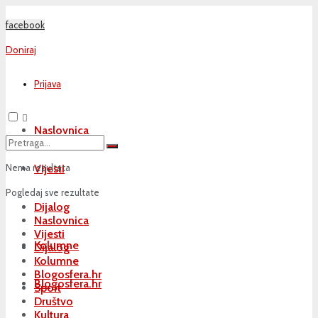
facebook
Doniraj
Prijava
Naslovnica
Nema rezultata
Vijesti
Pogledaj sve rezultate
Dijalog
Naslovnica
Vijesti
Kolumne
Dijalog
Kolumne
Blogosfera.hr
Blogosfera.hr
Sport
Društvo
Kultura