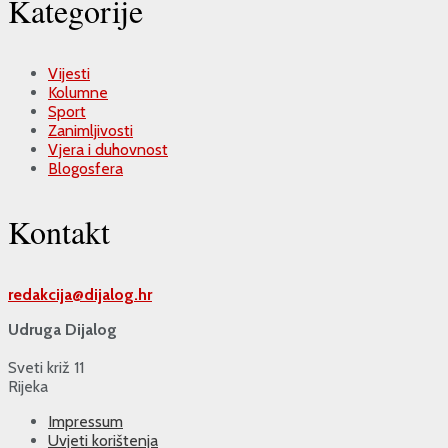
Kategorije
Vijesti
Kolumne
Sport
Zanimljivosti
Vjera i duhovnost
Blogosfera
Kontakt
redakcija@
dijalog.hr
Udruga Dijalog
Sveti križ 11
Rijeka
Impressum
Uvjeti korištenja