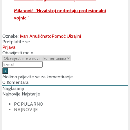
Milanović: ‘Hrvatskoj nedostaju profesionalni
vojnici’
Oznake:
Ivan Anušić
nato
Pomoć Ukrajini
Pretplatite se
Prijava
Obavijesti me o
Molimo prijavite se za komentiranje
0
Komentara
Najglasaniji
Najnovije
Najstarije
POPULARNO
NAJNOVIJE