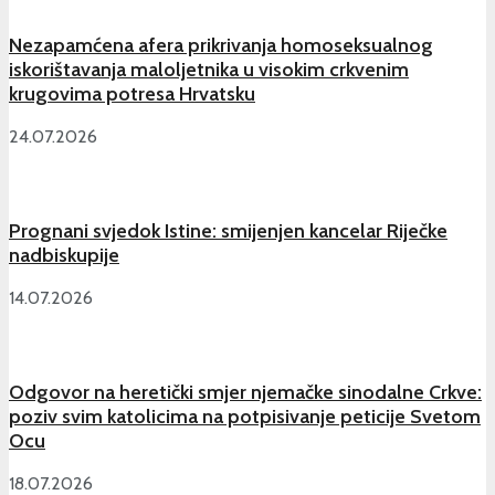
Nezapamćena afera prikrivanja homoseksualnog
iskorištavanja maloljetnika u visokim crkvenim
krugovima potresa Hrvatsku
24.07.2026
Prognani svjedok Istine: smijenjen kancelar Riječke
nadbiskupije
14.07.2026
Odgovor na heretički smjer njemačke sinodalne Crkve:
poziv svim katolicima na potpisivanje peticije Svetom
Ocu
18.07.2026