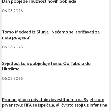
Dan pobjede i nužnost novih pobjeda
06.08.2026
Tomo Medved iz Slunja: ‘Nećemo se ispričavati za
našu pobjedu’
06.08.2026
Svjetlost koja pobjeđuje tamu: Od Tabora do
Hirošime
06.08.2026
Propao plan o privatnim investitorima na Svjetskom
prvenstvu: FIFA se ispričala, ali čvrsto stoji uz Infantina