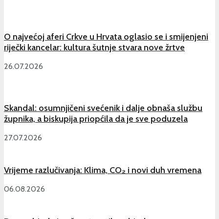
O najvećoj aferi Crkve u Hrvata oglasio se i smijenjeni
riječki kancelar: kultura šutnje stvara nove žrtve
26.07.2026
Skandal: osumnjičeni svećenik i dalje obnaša službu
župnika, a biskupija priopćila da je sve poduzela
27.07.2026
Vrijeme razlučivanja: Klima, CO₂ i novi duh vremena
06.08.2026