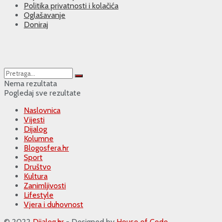
Politika privatnosti i kolačića
Oglašavanje
Doniraj
Nema rezultata
Pogledaj sve rezultate
Naslovnica
Vijesti
Dijalog
Kolumne
Blogosfera.hr
Sport
Društvo
Kultura
Zanimljivosti
Lifestyle
Vjera i duhovnost
© 2022
Dijalog.hr
- Designed by
House of Code