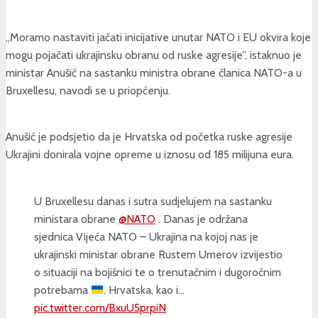
„Moramo nastaviti jačati inicijative unutar NATO i EU okvira koje
mogu pojačati ukrajinsku obranu od ruske agresije”, istaknuo je
ministar Anušić na sastanku ministra obrane članica NATO-a u
Bruxellesu, navodi se u priopćenju.
Anušić je podsjetio da je Hrvatska od početka ruske agresije
Ukrajini donirala vojne opreme u iznosu od 185 milijuna eura.
U Bruxellesu danas i sutra sudjelujem na sastanku
ministara obrane
@NATO
. Danas je održana
sjednica Vijeća NATO – Ukrajina na kojoj nas je
ukrajinski ministar obrane Rustem Umerov izvijestio
o situaciji na bojišnici te o trenutačnim i dugoročnim
potrebama
. Hrvatska, kao i…
pic.twitter.com/BxuU5prpiN