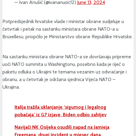
— Ivan Anušić (@ivananusic12)
June 13, 2024
Potpredsjednik hrvatske vlade i ministar obrane sudjeluje u
četvrtak i petak na sastanku ministara obrane NATO-a u
Bruxellesu, priopćilo je Ministarstvo obrane Republike Hrvatske.
Na sastanku ministara obrane NATO-a se dovršavaju pripreme
uoči NATO summita u Washingtonu, posebno kada je riječ o
paketu odluka o Ukrajini te temama vezanim uz odvraćanje i
obranu, a u četvrtak je održana sjednica Vijeća NATO –
Ukrajina.
Italija tražila uklanjanje ‘sigurnog i legalnog
pobačaja’ iz G7 izjave, Biden odbio zahtjev
Navijači NK Osijeka osudili napad na Jamieja
Freemana, drugi incident u mjesec dana