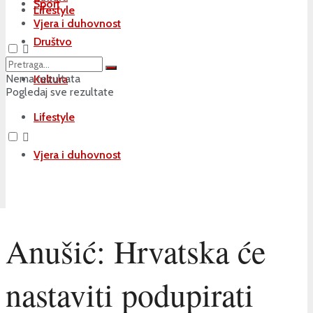
Sport
Lifestyle
Vjera i duhovnost
Društvo
Nema rezultata
Kultura
Pogledaj sve rezultate
Lifestyle
Vjera i duhovnost
Anušić: Hrvatska će
nastaviti podupirati