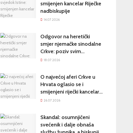
Hrvatsku
smijenjen kancelar Riječke
nadbiskupije
14.07.2026
Odgovor na heretički
smjer njemačke sinodalne
Crkve: poziv svim
katolicima na potpisivanje
18.07.2026
peticije Svetom Ocu
O najvećoj aferi Crkve u
Hrvata oglasio se i
smijenjeni riječki kancelar:
kultura šutnje stvara nove
26.07.2026
žrtve
Skandal: osumnjičeni
svećenik i dalje obnaša
službu župnika, a biskupija