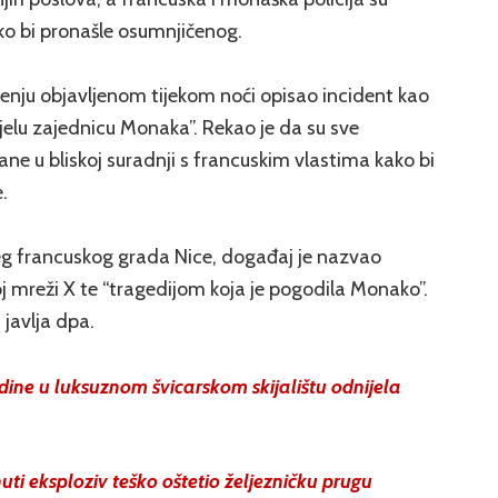
ko bi pronašle osumnjičenog.
općenju objavljenom tijekom noći opisao incident kao
cijelu zajednicu Monaka”. Rekao je da su sve
ane u bliskoj suradnji s francuskim vlastima kako bi
.
njeg francuskog grada Nice, događaj je nazvao
 mreži X te “tragedijom koja je pogodila Monako”.
 javlja dpa.
ine u luksuznom švicarskom skijalištu odnijela
uti eksploziv teško oštetio željezničku prugu