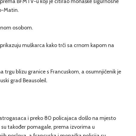
 prema BFMTV-u koji je citirao monaške sigurnosne
o-Matin.
ičenom osobom.
ji prikazuju muškarca kako trči sa crnom kapom na
trgu blizu granice s Francuskom, a osumnjičenik je
ski grad Beausoleil.
atrogasaca i preko 80 policajaca došlo na mjesto
e su također pomagale, prema izvorima u
ih poslova, a francuska i monaška policija su