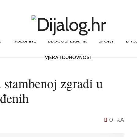
G
KOLUMNE
BLOGOSFERA.HR
SPORT
DRU
VJERA I DUHOVNOST
 stambenoj zgradi u
eđenih
0
A
A