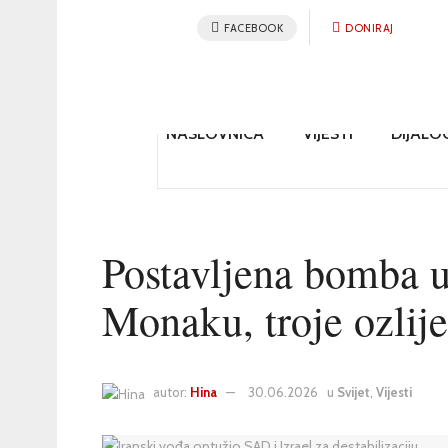
FACEBOOK
DONIRAJ
NASLOVNICA
VIJESTI
DIJALO
Postavljena bomba u
Monaku, troje ozlij
autor:
Hina
30.06.2026
u
Svijet
,
Vijesti