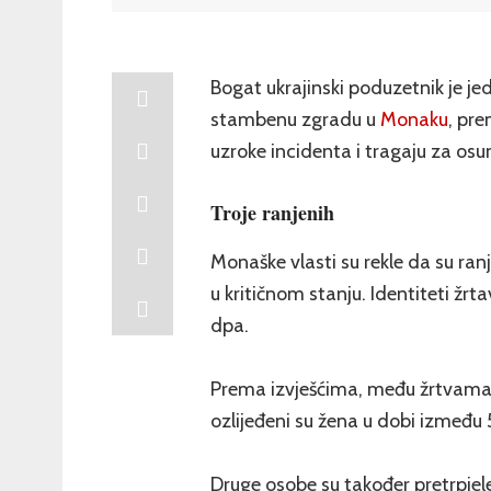
Bogat ukrajinski poduzetnik je jed
stambenu zgradu u
Monaku
, pre
uzroke incidenta i tragaju za os
Troje ranjenih
Monaške vlasti su rekle da su ranje
u kritičnom stanju. Identiteti žr
dpa.
Prema izvješćima, među žrtvama j
ozlijeđeni su žena u dobi između 50
Druge osobe su također pretrpjele