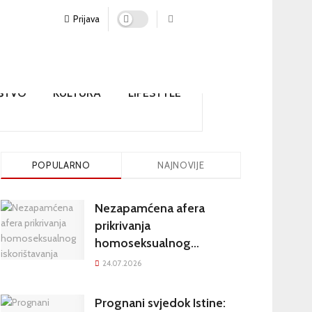
Prijava
ŠTVO
KULTURA
LIFESTYLE
POPULARNO
NAJNOVIJE
Nezapamćena afera
prikrivanja
homoseksualnog
iskorištavanja maloljetnika
24.07.2026
u visokim crkvenim
krugovima potresa
Prognani svjedok Istine: