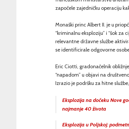
započele zajedničku operaciju ka
Monaški princ Albert II. je u pri
“kriminalnu eksploziju” i “šok za 
relevantne državne službe aktivir
se identificirale odgovorne osobe
Eric Ciotti, gradonačelnik obliž
“napadom” u objavi na društvenoj
Izrazio je podršku za hitne službe,
Eksplozija na dočeku Nove god
najmanje 40 života
Eksplozija u Poljskoj: podmetn