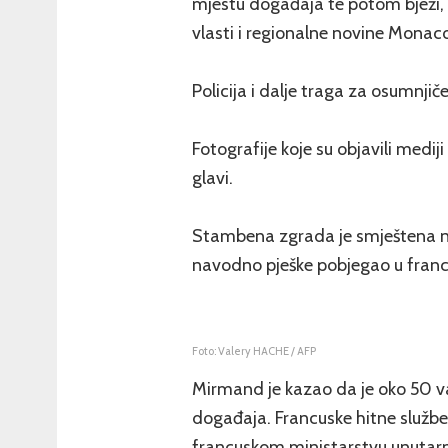
mjestu događaja te potom bježi,
vlasti i regionalne novine Monac
Policija i dalje traga za osumnj
Fotografije koje su objavili medi
glavi.
Stambena zgrada je smještena na 
navodno pješke pobjegao u francu
Foto: Valery HACHE / AFP
Mirmand je kazao da je oko 50 v
događaja. Francuske hitne služb
francuskom ministarstvu unutarnj