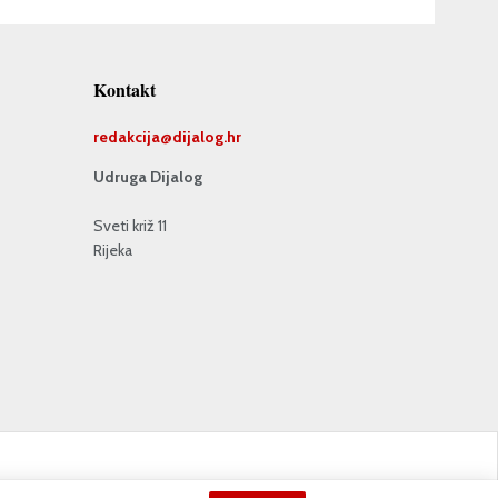
Kontakt
redakcija@
dijalog.hr
Udruga Dijalog
Sveti križ 11
Rijeka