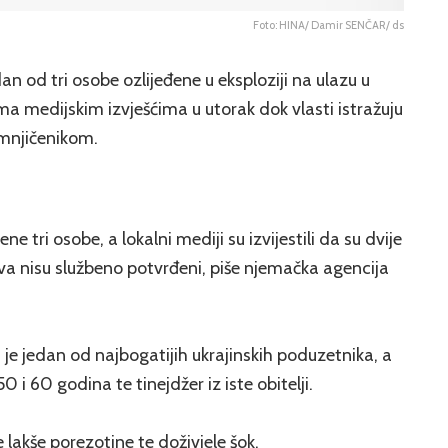
Foto: HINA/ Damir SENČAR/ ds
an od tri osobe ozlijeđene u eksploziji na ulazu u
ma medijskim izvješćima u utorak dok vlasti istražuju
umnjičenikom.
ne tri osobe, a lokalni mediji su izvijestili da su dvije
tava nisu službeno potvrđeni, piše njemačka agencija
e jedan od najbogatijih ukrajinskih poduzetnika, a
 i 60 godina te tinejdžer iz iste obitelji.
 lakše porezotine te doživjele šok.