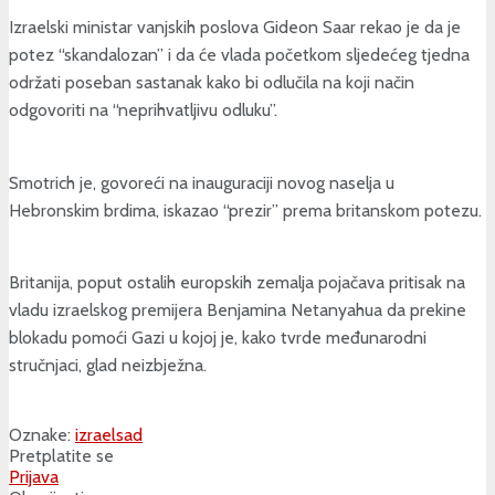
Izraelski ministar vanjskih poslova Gideon Saar rekao je da je
potez “skandalozan” i da će vlada početkom sljedećeg tjedna
održati poseban sastanak kako bi odlučila na koji način
odgovoriti na “neprihvatljivu odluku”.
Smotrich je, govoreći na inauguraciji novog naselja u
Hebronskim brdima, iskazao “prezir” prema britanskom potezu.
Britanija, poput ostalih europskih zemalja pojačava pritisak na
vladu izraelskog premijera Benjamina Netanyahua da prekine
blokadu pomoći Gazi u kojoj je, kako tvrde međunarodni
stručnjaci, glad neizbježna.
Oznake:
izrael
sad
Pretplatite se
Prijava