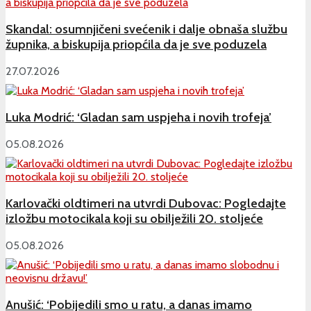
Skandal: osumnjičeni svećenik i dalje obnaša službu
župnika, a biskupija priopćila da je sve poduzela
27.07.2026
Luka Modrić: ‘Gladan sam uspjeha i novih trofeja’
05.08.2026
Karlovački oldtimeri na utvrdi Dubovac: Pogledajte
izložbu motocikala koji su obilježili 20. stoljeće
05.08.2026
Anušić: ‘Pobijedili smo u ratu, a danas imamo