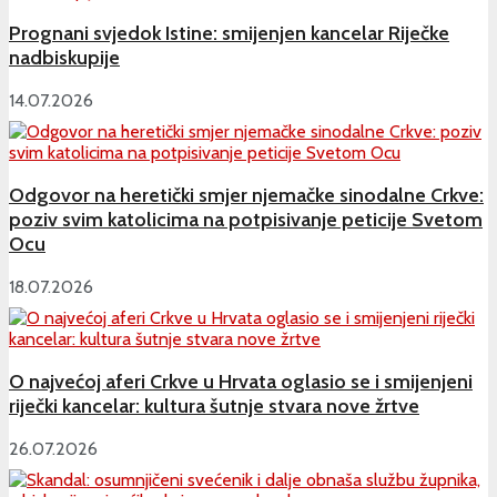
Prognani svjedok Istine: smijenjen kancelar Riječke
nadbiskupije
14.07.2026
Odgovor na heretički smjer njemačke sinodalne Crkve:
poziv svim katolicima na potpisivanje peticije Svetom
Ocu
18.07.2026
O najvećoj aferi Crkve u Hrvata oglasio se i smijenjeni
riječki kancelar: kultura šutnje stvara nove žrtve
26.07.2026