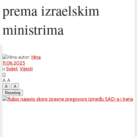
prema izraelskim
ministrima
autor:
Hina
11.06.2025
u
Svijet
,
Vijesti
0
A
A
A
A
Resetiraj