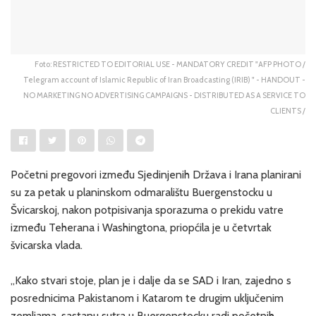
Foto: RESTRICTED TO EDITORIAL USE - MANDATORY CREDIT "AFP PHOTO /
Telegram account of Islamic Republic of Iran Broadcasting (IRIB) " - HANDOUT -
NO MARKETING NO ADVERTISING CAMPAIGNS - DISTRIBUTED AS A SERVICE TO
CLIENTS /
Početni pregovori između Sjedinjenih Država i Irana planirani
su za petak u planinskom odmaralištu Buergenstocku u
Švicarskoj, nakon potpisivanja sporazuma o prekidu vatre
između Teherana i Washingtona, priopćila je u četvrtak
švicarska vlada.
„Kako stvari stoje, plan je i dalje da se SAD i Iran, zajedno s
posrednicima Pakistanom i Katarom te drugim uključenim
zemljama, sastanu sutra u Buergenstocku radi početnih