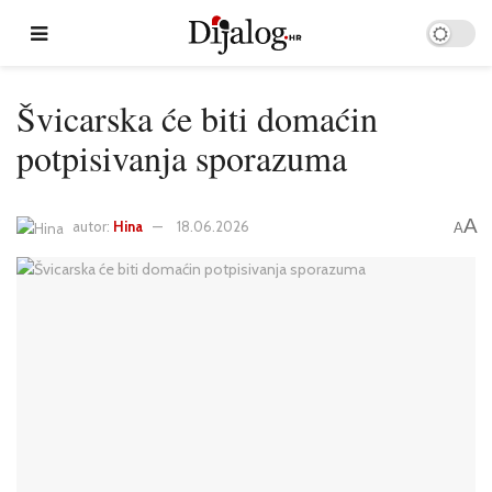
Švicarska će biti domaćin
potpisivanja sporazuma
A
autor:
Hina
18.06.2026
A