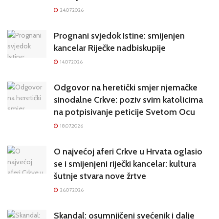
krugovima potresa Hrvatsku
24.07.2026
Prognani svjedok Istine: smijenjen
kancelar Riječke nadbiskupije
14.07.2026
Odgovor na heretički smjer njemačke
sinodalne Crkve: poziv svim katolicima
na potpisivanje peticije Svetom Ocu
18.07.2026
O najvećoj aferi Crkve u Hrvata oglasio
se i smijenjeni riječki kancelar: kultura
šutnje stvara nove žrtve
26.07.2026
Skandal: osumnjičeni svećenik i dalje