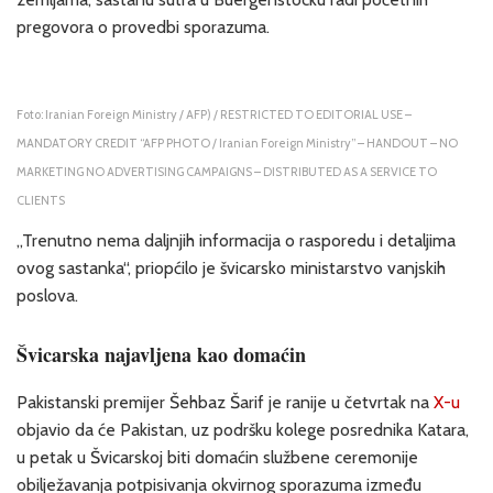
pregovora o provedbi sporazuma.
Foto: Iranian Foreign Ministry / AFP) / RESTRICTED TO EDITORIAL USE –
MANDATORY CREDIT “AFP PHOTO / Iranian Foreign Ministry” – HANDOUT – NO
MARKETING NO ADVERTISING CAMPAIGNS – DISTRIBUTED AS A SERVICE TO
CLIENTS
„Trenutno nema daljnjih informacija o rasporedu i detaljima
ovog sastanka“, priopćilo je švicarsko ministarstvo vanjskih
poslova.
Švicarska najavljena kao domaćin
Pakistanski premijer Šehbaz Šarif je ranije u četvrtak na
X-u
objavio da će Pakistan, uz podršku kolege posrednika Katara,
u petak u Švicarskoj biti domaćin službene ceremonije
obilježavanja potpisivanja okvirnog sporazuma između