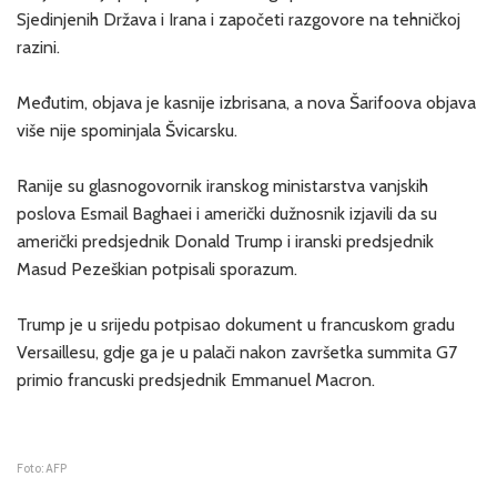
Sjedinjenih Država i Irana i započeti razgovore na tehničkoj
razini.
Međutim, objava je kasnije izbrisana, a nova Šarifoova objava
više nije spominjala Švicarsku.
Ranije su glasnogovornik iranskog ministarstva vanjskih
poslova Esmail Baghaei i američki dužnosnik izjavili da su
američki predsjednik Donald Trump i iranski predsjednik
Masud Pezeškian potpisali sporazum.
Trump je u srijedu potpisao dokument u francuskom gradu
Versaillesu, gdje ga je u palači nakon završetka summita G7
primio francuski predsjednik Emmanuel Macron.
Foto: AFP