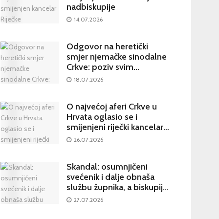
nadbiskupije
14.07.2026
Odgovor na heretički
smjer njemačke sinodalne
Crkve: poziv svim
katolicima na potpisivanje
18.07.2026
peticije Svetom Ocu
O najvećoj aferi Crkve u
Hrvata oglasio se i
smijenjeni riječki kancelar:
kultura šutnje stvara nove
26.07.2026
žrtve
Skandal: osumnjičeni
svećenik i dalje obnaša
službu župnika, a biskupija
priopćila da je sve
27.07.2026
poduzela