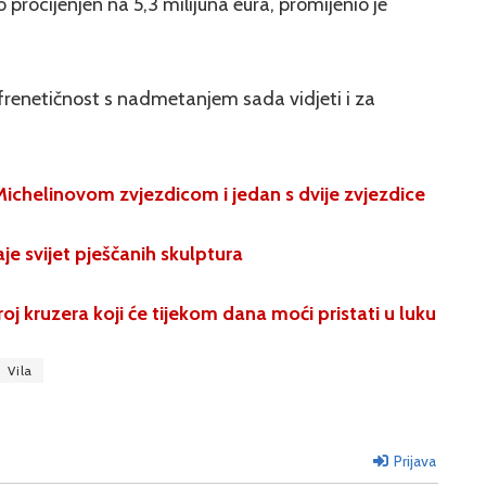
procijenjen na 5,3 milijuna eura, promijenio je
a frenetičnost s nadmetanjem sada vidjeti i za
Michelinovom zvjezdicom i jedan s dvije zvjezdice
e svijet pješčanih skulptura
j kruzera koji će tijekom dana moći pristati u luku
Vila
Prijava