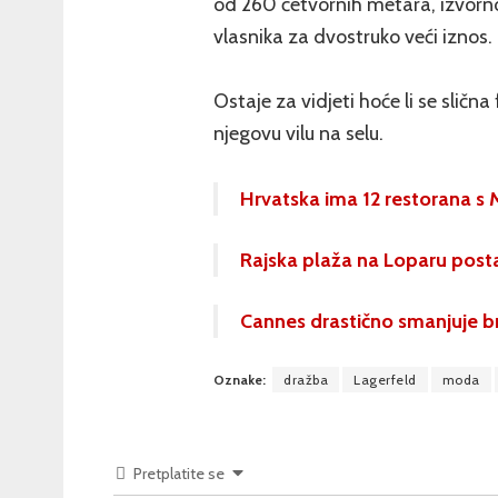
od 260 četvornih metara, izvorno 
vlasnika za dvostruko veći iznos.
Ostaje za vidjeti hoće li se sličn
njegovu vilu na selu.
Hrvatska ima 12 restorana s 
Rajska plaža na Loparu postaj
Cannes drastično smanjuje bro
Oznake:
dražba
Lagerfeld
moda
Pretplatite se