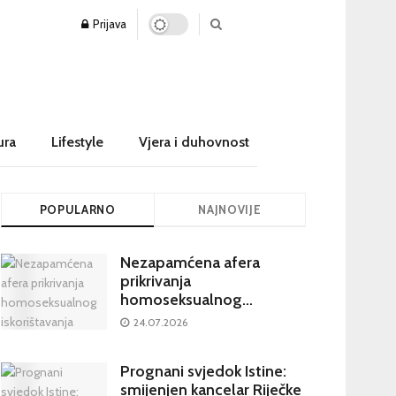
Prijava
ura
Lifestyle
Vjera i duhovnost
POPULARNO
NAJNOVIJE
Nezapamćena afera
prikrivanja
homoseksualnog
iskorištavanja maloljetnika
24.07.2026
u visokim crkvenim
krugovima potresa
Prognani svjedok Istine:
Hrvatsku
smijenjen kancelar Riječke