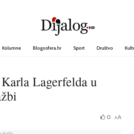
Kolumne
Blogosfera.hr
Sport
Društvo
Kult
Karla Lagerfelda u
ražbi
0
A
A