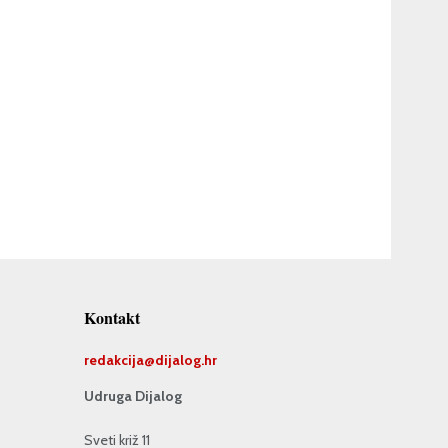
Kontakt
redakcija@
dijalog.hr
Udruga Dijalog
Sveti križ 11