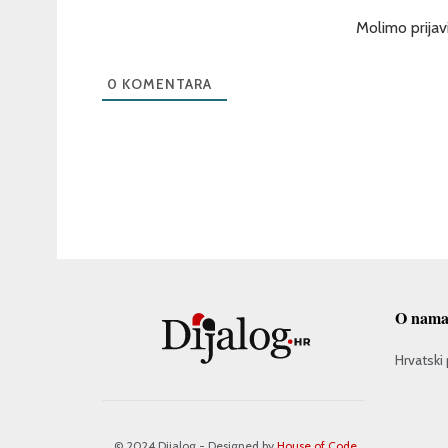
Molimo prijav
0
KOMENTARA
O nam
Hrvatski 
© 2024 Dijalog - Designed by
House of Code
.