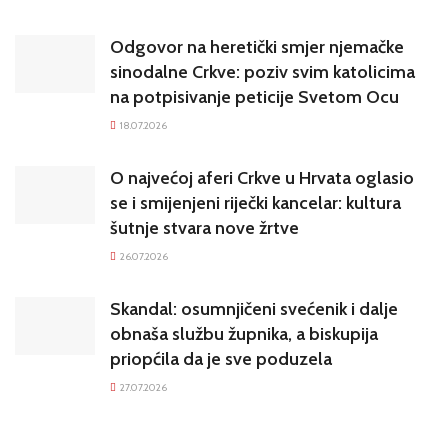
Odgovor na heretički smjer njemačke
sinodalne Crkve: poziv svim katolicima
na potpisivanje peticije Svetom Ocu
18.07.2026
O najvećoj aferi Crkve u Hrvata oglasio
se i smijenjeni riječki kancelar: kultura
šutnje stvara nove žrtve
26.07.2026
Skandal: osumnjičeni svećenik i dalje
obnaša službu župnika, a biskupija
priopćila da je sve poduzela
27.07.2026