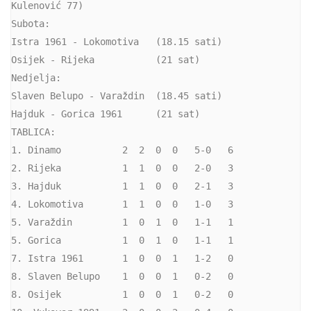
Kulenović 77)
Subota:
Istra 1961 - Lokomotiva   (18.15 sati)
Osijek - Rijeka           (21 sat)
Nedjelja:
Slaven Belupo - Varaždin  (18.45 sati)
Hajduk - Gorica 1961      (21 sat)
TABLICA:
1. Dinamo           2  2  0  0   5-0   6
2. Rijeka           1  1  0  0   2-0   3
3. Hajduk           1  1  0  0   2-1   3
4.​​​​​​ Lokomotiva       1  1  0  0   1-0   3
5. Varaždin         1  0  1  0   1-1   1
5. Gorica           1  0  1  0   1-1   1
7. Istra 1961       1  0  0  1   1-2   0
8. Slaven Belupo    1  0  0  1   0-2   0
8. Osijek           1  0  0  1   0-2   0