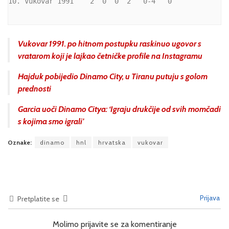
10. Vukovar 1991    2  0  0  2   0-4   0
Vukovar 1991. po hitnom postupku raskinuo ugovor s
vratarom koji je lajkao četničke profile na Instagramu
Hajduk pobijedio Dinamo City, u Tiranu putuju s golom
prednosti
Garcia uoči Dinamo Citya: ‘Igraju drukčije od svih momčadi
s kojima smo igrali’
Oznake:
dinamo
hnl
hrvatska
vukovar
Prijava
Pretplatite se
Molimo prijavite se za komentiranje