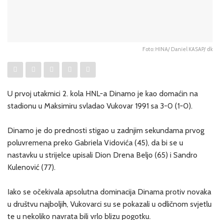
Foto: HINA/ Daniel KASAP/ dk
U prvoj utakmici 2. kola HNL-a Dinamo je kao domaćin na
stadionu u Maksimiru svladao Vukovar 1991 sa 3-0 (1-0).
Dinamo je do prednosti stigao u zadnjim sekundama prvog
poluvremena preko Gabriela Vidovića (45), da bi se u
nastavku u strijelce upisali Dion Drena Beljo (65) i Sandro
Kulenović (77).
Iako se očekivala apsolutna dominacija Dinama protiv novaka
u društvu najboljih, Vukovarci su se pokazali u odličnom svjetlu
te u nekoliko navrata bili vrlo blizu pogotku.