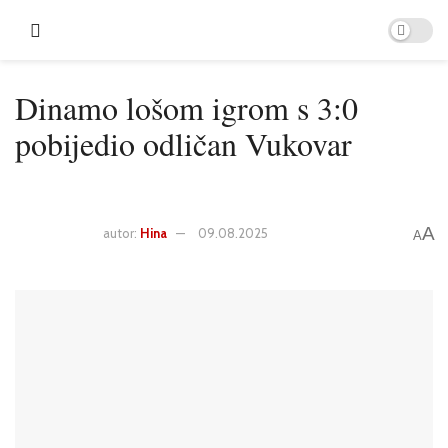
Dinamo lošom igrom s 3:0
pobijedio odličan Vukovar
A
autor:
Hina
09.08.2025
A