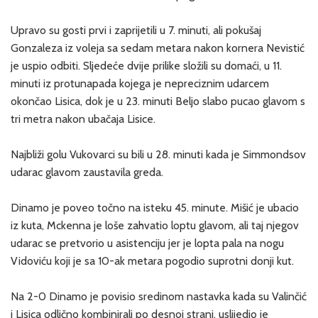
Upravo su gosti prvi i zaprijetili u 7. minuti, ali pokušaj
Gonzaleza iz voleja sa sedam metara nakon kornera Nevistić
je uspio odbiti. Sljedeće dvije prilike složili su domaći, u 11.
minuti iz protunapada kojega je nepreciznim udarcem
okončao Lisica, dok je u 23. minuti Beljo slabo pucao glavom s
tri metra nakon ubačaja Lisice.
Najbliži golu Vukovarci su bili u 28. minuti kada je Simmondsov
udarac glavom zaustavila greda.
Dinamo je poveo točno na isteku 45. minute. Mišić je ubacio
iz kuta, Mckenna je loše zahvatio loptu glavom, ali taj njegov
udarac se pretvorio u asistenciju jer je lopta pala na nogu
Vidoviću koji je sa 10-ak metara pogodio suprotni donji kut.
Na 2-0 Dinamo je povisio sredinom nastavka kada su Valinčić
i Lisica odlično kombinirali po desnoj strani, uslijedio je