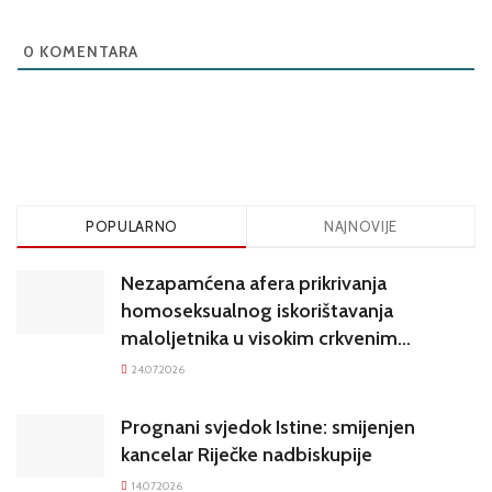
0
KOMENTARA
POPULARNO
NAJNOVIJE
Nezapamćena afera prikrivanja
homoseksualnog iskorištavanja
maloljetnika u visokim crkvenim
krugovima potresa Hrvatsku
24.07.2026
Prognani svjedok Istine: smijenjen
kancelar Riječke nadbiskupije
14.07.2026