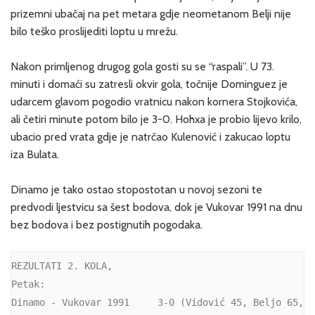
prizemni ubačaj na pet metara gdje neometanom Belji nije
bilo teško proslijediti loptu u mrežu.
Nakon primljenog drugog gola gosti su se “raspali”. U 73.
minuti i domaći su zatresli okvir gola, točnije Dominguez je
udarcem glavom pogodio vratnicu nakon kornera Stojkovića,
ali četiri minute potom bilo je 3-0. Hohxa je probio lijevo krilo,
ubacio pred vrata gdje je natrčao Kulenović i zakucao loptu
iza Bulata.
Dinamo je tako ostao stopostotan u novoj sezoni te
predvodi ljestvicu sa šest bodova, dok je Vukovar 1991 na dnu
bez bodova i bez postignutih pogodaka.
REZULTATI 2. KOLA,
Petak:
Dinamo - Vukovar 1991     3-0 (Vidović 45, Beljo 65, 