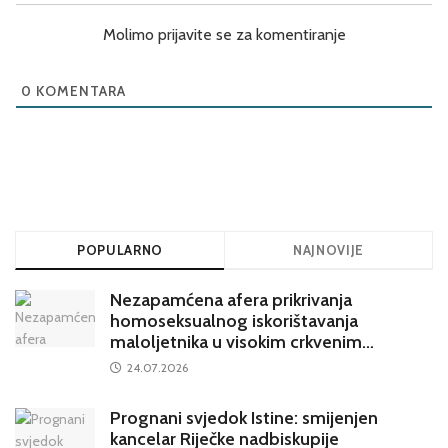
Molimo prijavite se za komentiranje
0
KOMENTARA
POPULARNO
NAJNOVIJE
Nezapamćena afera prikrivanja
homoseksualnog iskorištavanja
maloljetnika u visokim crkvenim
krugovima potresa Hrvatsku
24.07.2026
Prognani svjedok Istine: smijenjen
kancelar Riječke nadbiskupije