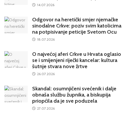
14.07.2026
Odgovor na heretički smjer njemačke
sinodalne Crkve: poziv svim katolicima
na potpisivanje peticije Svetom Ocu
18.07.2026
O najvećoj aferi Crkve u Hrvata oglasio
se i smijenjeni riječki kancelar: kultura
šutnje stvara nove žrtve
26.07.2026
Skandal: osumnjičeni svećenik i dalje
obnaša službu župnika, a biskupija
priopćila da je sve poduzela
27.07.2026