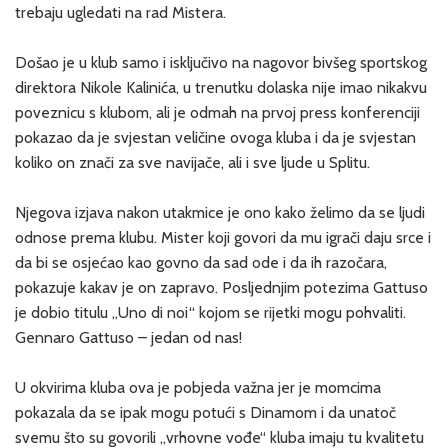
trebaju ugledati na rad Mistera.
Došao je u klub samo i isključivo na nagovor bivšeg sportskog
direktora Nikole Kalinića, u trenutku dolaska nije imao nikakvu
poveznicu s klubom, ali je odmah na prvoj press konferenciji
pokazao da je svjestan veličine ovoga kluba i da je svjestan
koliko on znači za sve navijače, ali i sve ljude u Splitu.
Njegova izjava nakon utakmice je ono kako želimo da se ljudi
odnose prema klubu. Mister koji govori da mu igrači daju srce i
da bi se osjećao kao govno da sad ode i da ih razočara,
pokazuje kakav je on zapravo. Posljednjim potezima Gattuso
je dobio titulu „Uno di noi“ kojom se rijetki mogu pohvaliti.
Gennaro Gattuso – jedan od nas!
U okvirima kluba ova je pobjeda važna jer je momcima
pokazala da se ipak mogu potući s Dinamom i da unatoč
svemu što su govorili „vrhovne vođe“ kluba imaju tu kvalitetu