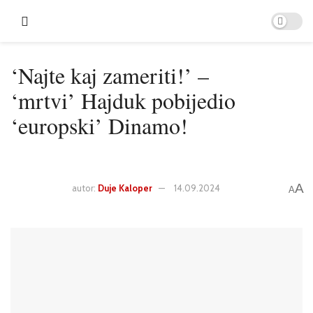
‘Najte kaj zameriti!’ –
‘mrtvi’ Hajduk pobijedio
‘europski’ Dinamo!
A
autor:
Duje Kaloper
14.09.2024
A