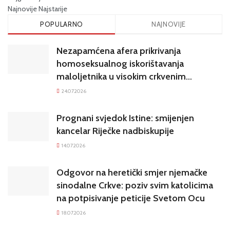
Najnovije
Najstarije
POPULARNO
NAJNOVIJE
Nezapamćena afera prikrivanja
homoseksualnog iskorištavanja
maloljetnika u visokim crkvenim
krugovima potresa Hrvatsku
24.07.2026
Prognani svjedok Istine: smijenjen
kancelar Riječke nadbiskupije
14.07.2026
Odgovor na heretički smjer njemačke
sinodalne Crkve: poziv svim katolicima
na potpisivanje peticije Svetom Ocu
18.07.2026