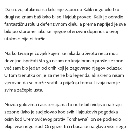
Da u ovoj utakmici na krilu nije započeo Kalik nego bilo tko
drugi ne znam baš kako bi se Hajduk proveo. Kalik je odradio
fantastičnu rolu u defenzivnom djelu, a prema naprijed je sve
bilo po starome, iako se njegov ofenzivni doprinos u ovoj
utakmici nije ni tražio.
Marko Livaja je čovjek kojem se nikada u životu neću moći
dovoljno ispričati što ga nisam do kraja branio prošle sezone,
već sam bio jedan od onih koji je zagovarao njegov odlazak.
U tom trenutku on je za mene bio legenda, ali iskreno nisam
vjerovao da se može vratiti u prijašnju formu. Livaja nam je
svima začepio usta.
Možda golovima i asistencijama to neće biti vidljivo na kraju
sezone (iako je sudjelovao kod svih Hajdukovih pogodaka
osim kod Uremovićevog protiv Torshavna), on se podredio
ekipi više nego ikad. On grize, trči i baca se na glavu više nego