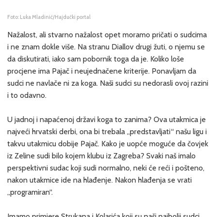
Foto: Luka Mladinić/Hajdučki portal
Nažalost, ali stvarno nažalost opet moramo pričati o sudcima
i ne znam dokle više. Na stranu Diallov drugi žuti, o njemu se
da diskutirati, iako sam pobornik toga da je. Koliko loše
procjene ima Pajač i neujednačene kriterije. Ponavljam da
sudci ne navlače ni za koga. Naši sudci su nedorasli ovoj razini
i to odavno.
U jadnoj i napaćenoj državi koga to zanima? Ova utakmica je
najveći hrvatski derbi, ona bi trebala „predstavljati“ našu ligu i
takvu utakmicu dobije Pajač. Kako je uopće moguće da čovjek
iz Zeline sudi bilo kojem klubu iz Zagreba? Svaki naš imalo
perspektivni sudac koji sudi normalno, neki će reći i pošteno,
nakon utakmice ide na hlađenje. Nakon hlađenja se vrati
„programiran“.
Imamo primjere Strukana i Kolarića koji su naši najbolji sudci,