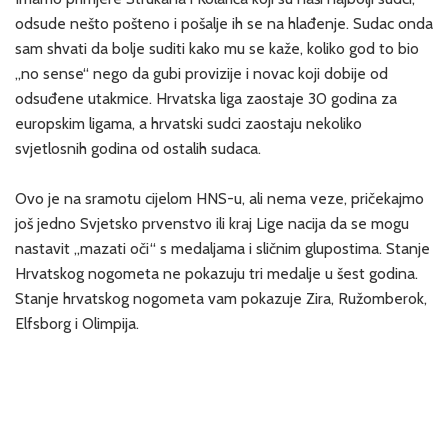
odsude nešto pošteno i pošalje ih se na hlađenje. Sudac onda
sam shvati da bolje suditi kako mu se kaže, koliko god to bio
„no sense“ nego da gubi provizije i novac koji dobije od
odsuđene utakmice. Hrvatska liga zaostaje 30 godina za
europskim ligama, a hrvatski sudci zaostaju nekoliko
svjetlosnih godina od ostalih sudaca.
Ovo je na sramotu cijelom HNS-u, ali nema veze, pričekajmo
još jedno Svjetsko prvenstvo ili kraj Lige nacija da se mogu
nastavit „mazati oči“ s medaljama i sličnim glupostima. Stanje
Hrvatskog nogometa ne pokazuju tri medalje u šest godina.
Stanje hrvatskog nogometa vam pokazuje Zira, Ružomberok,
Elfsborg i Olimpija.