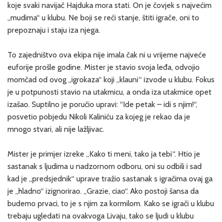
koje svaki navijač Hajduka mora stati. On je čovjek s najvećim
„mudima“ u klubu. Ne boji se reći stanje, štiti igrače, oni to
prepoznaju i staju iza njega.
To zajedništvo ova ekipa nije imala čak ni u vrijeme najveće
euforije prošle godine. Mister je stavio svoja leđa, odvojio
momčad od ovog „igrokaza“ koji „klauni“ izvode u klubu. Fokus
je u potpunosti stavio na utakmicu, a onda iza utakmice opet
izašao. Suptilno je poručio upravi: “Ide petak – idi s njim!“,
posvetio pobjedu Nikoli Kaliniću za kojeg je rekao da je
mnogo stvari, ali nije lažljivac.
Mister je primjer izreke „Kako ti meni, tako ja tebi“. Htio je
sastanak s ljudima u nadzornom odboru, oni su odbili i sad
kad je „predsjednik“ uprave tražio sastanak s igračima ovaj ga
je „hladno“ izignorirao. „Grazie, ciao“. Ako postoji šansa da
budemo prvaci, to je s njim za kormilom. Kako se igrači u klubu
trebaju ugledati na ovakvoga Livaju, tako se ljudi u klubu