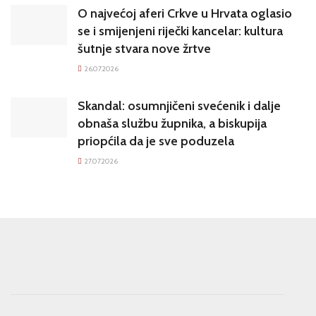
O najvećoj aferi Crkve u Hrvata oglasio
se i smijenjeni riječki kancelar: kultura
šutnje stvara nove žrtve
26.07.2026
Skandal: osumnjičeni svećenik i dalje
obnaša službu župnika, a biskupija
priopćila da je sve poduzela
27.07.2026