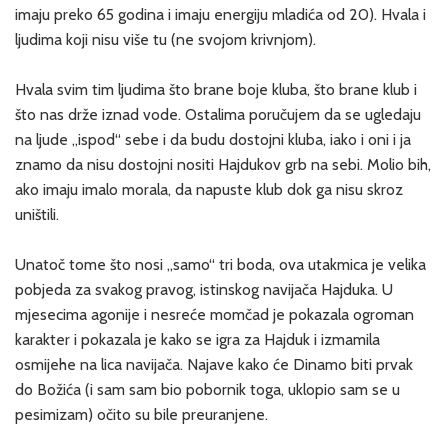
imaju preko 65 godina i imaju energiju mladića od 20). Hvala i
ljudima koji nisu više tu (ne svojom krivnjom).
Hvala svim tim ljudima što brane boje kluba, što brane klub i
što nas drže iznad vode. Ostalima poručujem da se ugledaju
na ljude „ispod“ sebe i da budu dostojni kluba, iako i oni i ja
znamo da nisu dostojni nositi Hajdukov grb na sebi. Molio bih,
ako imaju imalo morala, da napuste klub dok ga nisu skroz
uništili.
Unatoč tome što nosi „samo“ tri boda, ova utakmica je velika
pobjeda za svakog pravog, istinskog navijača Hajduka. U
mjesecima agonije i nesreće momčad je pokazala ogroman
karakter i pokazala je kako se igra za Hajduk i izmamila
osmijehe na lica navijača. Najave kako će Dinamo biti prvak
do Božića (i sam sam bio pobornik toga, uklopio sam se u
pesimizam) očito su bile preuranjene.