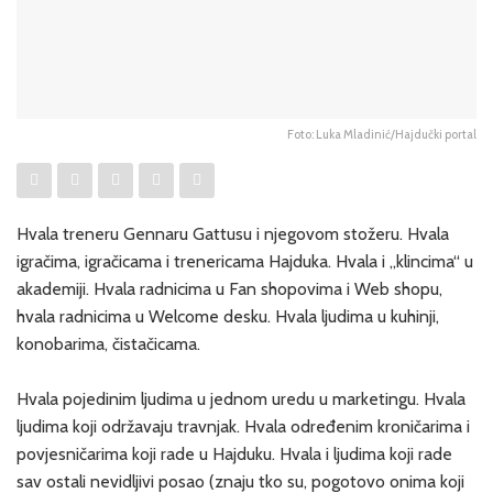
Foto: Luka Mladinić/Hajdučki portal
Hvala treneru Gennaru Gattusu i njegovom stožeru. Hvala
igračima, igračicama i trenericama Hajduka. Hvala i „klincima“ u
akademiji. Hvala radnicima u Fan shopovima i Web shopu,
hvala radnicima u Welcome desku. Hvala ljudima u kuhinji,
konobarima, čistačicama.
Hvala pojedinim ljudima u jednom uredu u marketingu. Hvala
ljudima koji održavaju travnjak. Hvala određenim kroničarima i
povjesničarima koji rade u Hajduku. Hvala i ljudima koji rade
sav ostali nevidljivi posao (znaju tko su, pogotovo onima koji