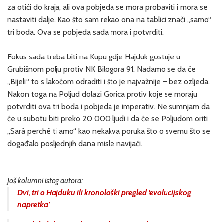
za otići do kraja, ali ova pobjeda se mora probaviti i mora se
nastaviti dalje. Kao što sam rekao ona na tablici znači „samo“
tri boda. Ova se pobjeda sada mora i potvrditi.
Fokus sada treba biti na Kupu gdje Hajduk gostuje u
Grubišnom polju protiv NK Bilogora 91. Nadamo se da će
„Bijeli“ to s lakoćom odraditi i što je najvažnije – bez ozljeda.
Nakon toga na Poljud dolazi Gorica protiv koje se moraju
potvrditi ova tri boda i pobjeda je imperativ. Ne sumnjam da
će u subotu biti preko 20 000 ljudi i da će se Poljudom oriti
„Sarà perché ti amo“ kao nekakva poruka što o svemu što se
događalo posljednjih dana misle navijači.
Još kolumni istog autora:
Dvi, tri o Hajduku ili kronološki pregled ‘evolucijskog
napretka’