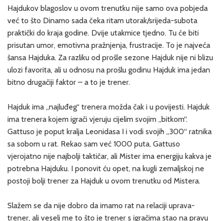
Hajdukov blagoslov u ovom trenutku nije samo ova pobjeda
već to što Dinamo sada čeka ritam utorak/srijeda-subota
praktički do kraja godine. Dvije utakmice tjedno. Tu će biti
prisutan umor, emotivna pražnjenja, frustracije. To je najveća
šansa Hajduka. Za razliku od prošle sezone Hajduk nije ni blizu
ulozi favorita, ali u odnosu na prošlu godinu Hajduk ima jedan
bitno drugačiji faktor – a to je trener.
Hajduk ima „najluđeg“ trenera možda čak i u povijesti. Hajduk
ima trenera kojem igrači vjeruju cijelim svojim „bitkom“.
Gattuso je poput kralja Leonidasa I i vodi svojih „300“ ratnika
sa sobom u rat. Rekao sam već 1000 puta, Gattuso
vjerojatno nije najbolji taktičar, ali Mister ima energiju kakva je
potrebna Hajduku. I ponovit ću opet, na kugli zemaljskoj ne
postoji bolji trener za Hajduk u ovom trenutku od Mistera.
Slažem se da nije dobro da imamo rat na relaciji uprava-
trener, ali veseli me to što je trener s igračima stao na pravu