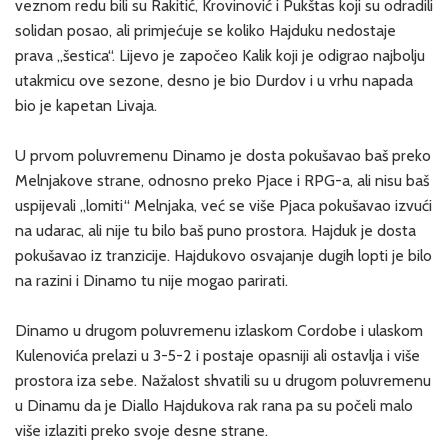
veznom redu bili su Rakitić, Krovinović i Pukštas koji su odradili
solidan posao, ali primjećuje se koliko Hajduku nedostaje
prava „šestica“. Lijevo je započeo Kalik koji je odigrao najbolju
utakmicu ove sezone, desno je bio Durdov i u vrhu napada
bio je kapetan Livaja.
U prvom poluvremenu Dinamo je dosta pokušavao baš preko
Melnjakove strane, odnosno preko Pjace i RPG-a, ali nisu baš
uspijevali „lomiti“ Melnjaka, već se više Pjaca pokušavao izvući
na udarac, ali nije tu bilo baš puno prostora. Hajduk je dosta
pokušavao iz tranzicije. Hajdukovo osvajanje dugih lopti je bilo
na razini i Dinamo tu nije mogao parirati.
Dinamo u drugom poluvremenu izlaskom Cordobe i ulaskom
Kulenovića prelazi u 3-5-2 i postaje opasniji ali ostavlja i više
prostora iza sebe. Nažalost shvatili su u drugom poluvremenu
u Dinamu da je Diallo Hajdukova rak rana pa su počeli malo
više izlaziti preko svoje desne strane.