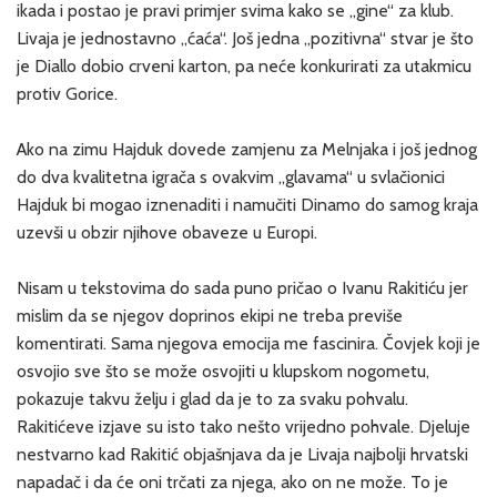
ikada i postao je pravi primjer svima kako se „gine“ za klub.
Livaja je jednostavno „ćaća“. Još jedna „pozitivna“ stvar je što
je Diallo dobio crveni karton, pa neće konkurirati za utakmicu
protiv Gorice.
Ako na zimu Hajduk dovede zamjenu za Melnjaka i još jednog
do dva kvalitetna igrača s ovakvim „glavama“ u svlačionici
Hajduk bi mogao iznenaditi i namučiti Dinamo do samog kraja
uzevši u obzir njihove obaveze u Europi.
Nisam u tekstovima do sada puno pričao o Ivanu Rakitiću jer
mislim da se njegov doprinos ekipi ne treba previše
komentirati. Sama njegova emocija me fascinira. Čovjek koji je
osvojio sve što se može osvojiti u klupskom nogometu,
pokazuje takvu želju i glad da je to za svaku pohvalu.
Rakitićeve izjave su isto tako nešto vrijedno pohvale. Djeluje
nestvarno kad Rakitić objašnjava da je Livaja najbolji hrvatski
napadač i da će oni trčati za njega, ako on ne može. To je