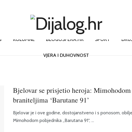
G
KOLUMNE
BLOGOSFERA.HR
SPORT
DRU
VJERA I DUHOVNOST
Bjelovar se prisjetio heroja: Mimohodom
braniteljima ‘Barutane 91’
Bjelovar je i ove godine, dostojanstveno i s ponosom, obilj
Mimohodom pobjednika „Barutana 91“, ...