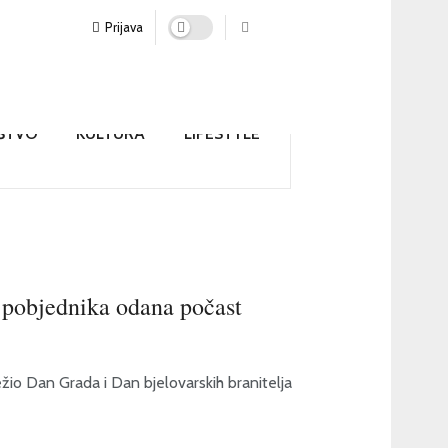
Prijava
ŠTVO
KULTURA
LIFESTYLE
 pobjednika odana počast
ežio Dan Grada i Dan bjelovarskih branitelja