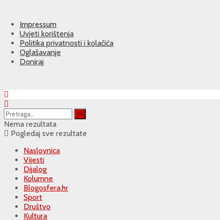
Impressum
Uvjeti korištenja
Politika privatnosti i kolačića
Oglašavanje
Doniraj
Nema rezultata
Pogledaj sve rezultate
Naslovnica
Vijesti
Dijalog
Kolumne
Blogosfera.hr
Sport
Društvo
Kultura