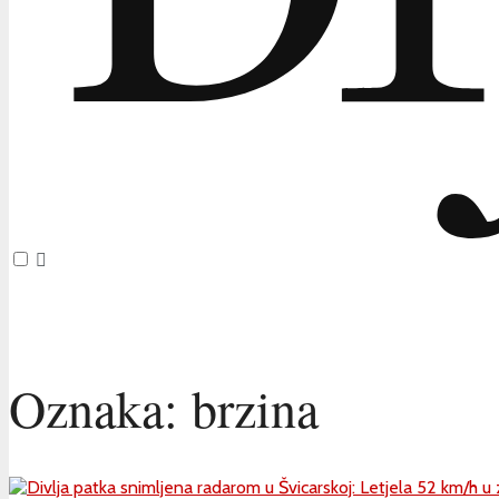
Oznaka:
brzina