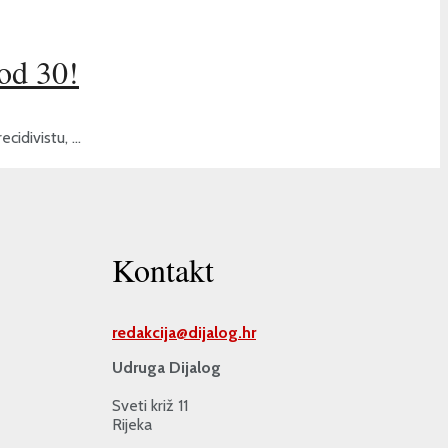
 od 30!
idivistu, ...
Kontakt
redakcija@
dijalog.hr
Udruga Dijalog
Sveti križ 11
Rijeka