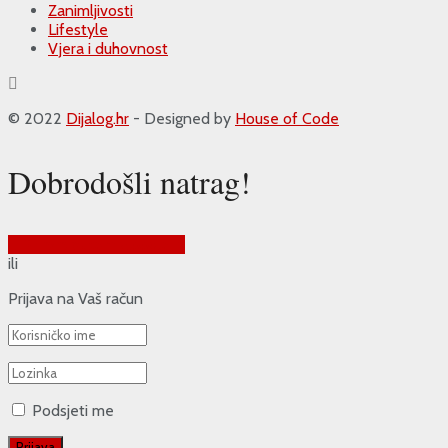
Zanimljivosti
Lifestyle
Vjera i duhovnost
© 2022
Dijalog.hr
- Designed by
House of Code
Dobrodošli natrag!
Prijava putem Google-a
ili
Prijava na Vaš račun
Podsjeti me