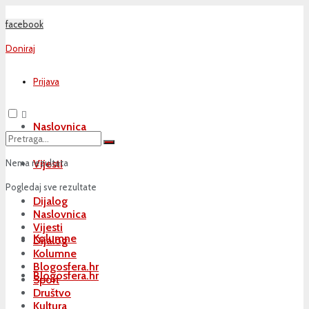
facebook
Doniraj
Prijava
Naslovnica
Nema rezultata
Vijesti
Pogledaj sve rezultate
Dijalog
Naslovnica
Vijesti
Kolumne
Dijalog
Kolumne
Blogosfera.hr
Blogosfera.hr
Sport
Društvo
Kultura