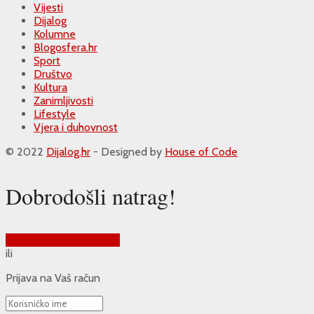
Vijesti
Dijalog
Kolumne
Blogosfera.hr
Sport
Društvo
Kultura
Zanimljivosti
Lifestyle
Vjera i duhovnost
© 2022
Dijalog.hr
- Designed by
House of Code
Dobrodošli natrag!
Prijava putem Google-a
ili
Prijava na Vaš račun