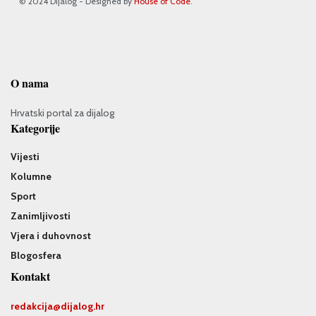
© 2024 Dijalog - Designed by
House of Code
.
O nama
Hrvatski portal za dijalog
Kategorije
Vijesti
Kolumne
Sport
Zanimljivosti
Vjera i duhovnost
Blogosfera
Kontakt
redakcija@
dijalog.hr