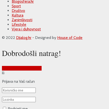
Blogosfera.hr
Sport
Društvo
Kultura
Zanimljivosti
Lifestyle
Vjera i duhovnost
© 2022
Dijalog.hr
- Designed by
House of Code
Dobrodošli natrag!
Prijava putem Google-a
ili
Prijava na Vaš račun
Podsjeti me