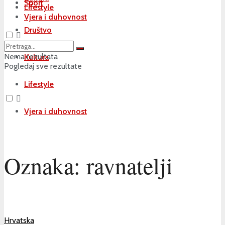
Sport
Lifestyle
Vjera i duhovnost
Društvo
Nema rezultata
Kultura
Pogledaj sve rezultate
Lifestyle
Vjera i duhovnost
Oznaka:
ravnatelji
Hrvatska