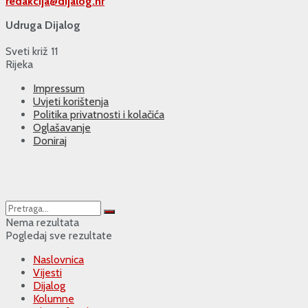
redakcija@
dijalog.hr
Udruga Dijalog
Sveti križ 11
Rijeka
Impressum
Uvjeti korištenja
Politika privatnosti i kolačića
Oglašavanje
Doniraj
Nema rezultata
Pogledaj sve rezultate
Naslovnica
Vijesti
Dijalog
Kolumne