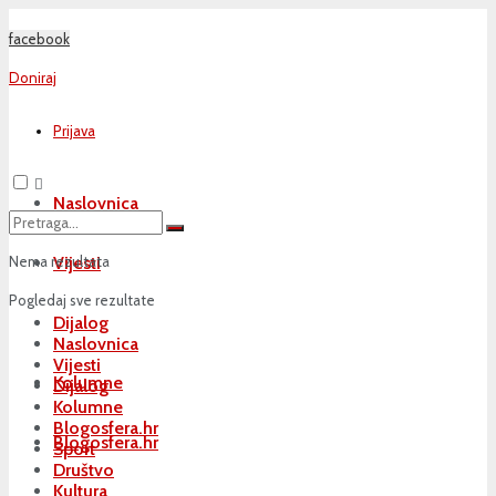
facebook
Doniraj
Prijava
Naslovnica
Nema rezultata
Vijesti
Pogledaj sve rezultate
Dijalog
Naslovnica
Vijesti
Kolumne
Dijalog
Kolumne
Blogosfera.hr
Blogosfera.hr
Sport
Društvo
Kultura