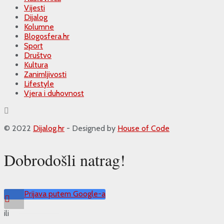
Vijesti
Dijalog
Kolumne
Blogosfera.hr
Sport
Društvo
Kultura
Zanimljivosti
Lifestyle
Vjera i duhovnost
© 2022
Dijalog.hr
- Designed by
House of Code
Dobrodošli natrag!
Prijava putem Google-a
ili