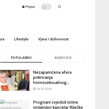
Prijava
ura
Lifestyle
Vjera i duhovnost
POPULARNO
NAJNOVIJE
Nezapamćena afera
prikrivanja
homoseksualnog
iskorištavanja maloljetnika
24.07.2026
u visokim crkvenim
krugovima potresa
Prognani svjedok Istine:
Hrvatsku
smijenjen kancelar Riječke