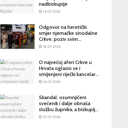
nadbiskupije
14.07.2026
Odgovor na heretički
smjer njemačke sinodalne
Crkve: poziv svim
katolicima na potpisivanje
18.07.2026
peticije Svetom Ocu
O najvećoj aferi Crkve u
Hrvata oglasio se i
smijenjeni riječki kancelar:
kultura šutnje stvara nove
26.07.2026
žrtve
Skandal: osumnjičeni
svećenik i dalje obnaša
službu župnika, a biskupija
priopćila da je sve
27.07.2026
poduzela