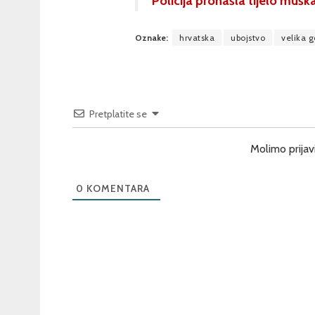
Policija pronašla tijelo mušk
Oznake:
hrvatska
ubojstvo
velika g
Pretplatite se
Molimo prijav
0
KOMENTARA