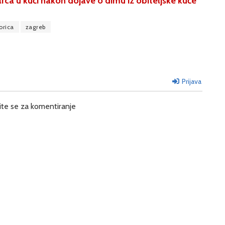
arca u kući nakon dojave o dimu iz obiteljske kuće
orica
zagreb
Prijava
ite se za komentiranje