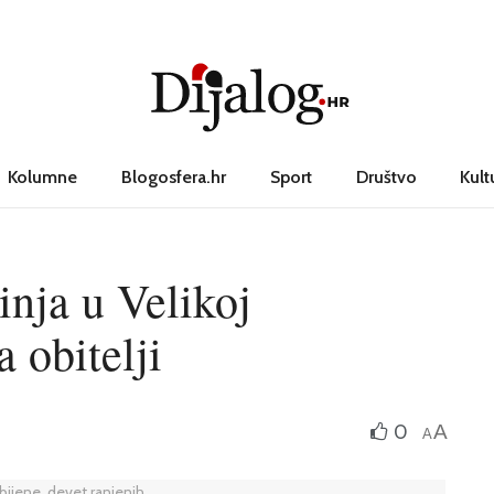
Kolumne
Blogosfera.hr
Sport
Društvo
Kult
inja u Velikoj
 obitelji
0
A
A