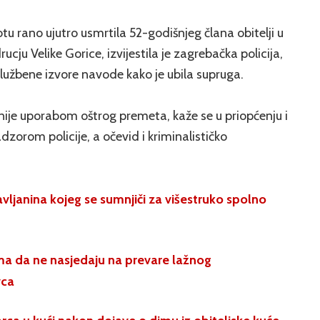
tu rano ujutro usmrtila 52-godišnjeg člana obitelji u
rucju Velike Gorice, izvijestila je zagrebačka policija,
službene izvore navode kako je ubila supruga.
nije uporabom oštrog premeta, kaže se u priopćenju i
orom policije, a očevid i kriminalističko
žavljanina kojeg se sumnjiči za višestruko spolno
ima da ne nasjedaju na prevare lažnog
vca