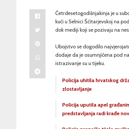
Četrdesetogodišnjakinja je u subo
kući u Selnici Šćitarjevskoj na pod
dok mediji koji se pozivaju na ne
Ubojstvo se dogodilo najvjerojat
dodaje da je osumnjičena pod nadz
istrazivanje su u tijeku.
Policija uhitila hrvatskog dr
zlostavljanje
Policija uputila apel građan
predstavljanja radi krađe no