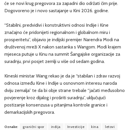
će se novi krug pregovora za zapadni dio održati čim prije.
Dogovoreno je i novo sastajanje u Kini 2026. godine.
“Stabilni, predvidivi i konstruktivni odnosi Indije i Kine
značajno će pridonijeti regionalnom i globalnom miru i
prosperitetu”, objavio je indijski premijer Narendra Modi na
društvenoj mreži X nakon sastanka s Wangom. Modi krajem
mjeseca putuje u Kinu na summit Šangajske organizacije za
suradnju, prvi posjet zemlji u više od sedam godina.
Kineski ministar Wang rekao je da je “stabilan i zdrav razvoj
odnosa između Kine i Indije u osnovnom interesu naroda
dviju zemalja” te da bi obje strane trebale “jačati međusobno
povjerenje kroz dijalog i proširiti suradnju”, uključujući
postizanje konsenzusa u pitanjima kontrole granice i
demarkacijskih pregovora.
Oznake:
granični spor
indija
Investicije
kina
letovi