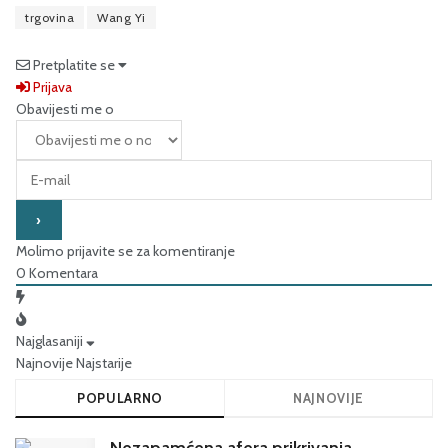
trgovina
Wang Yi
Pretplatite se
Prijava
Obavijesti me o
Molimo prijavite se za komentiranje
0
Komentara
Najglasaniji
Najnovije
Najstarije
POPULARNO
NAJNOVIJE
Nezapamćena afera prikrivanja