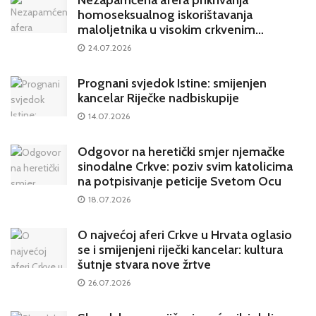
homoseksualnog iskorištavanja
maloljetnika u visokim crkvenim
krugovima potresa Hrvatsku
24.07.2026
Prognani svjedok Istine: smijenjen
kancelar Riječke nadbiskupije
14.07.2026
Odgovor na heretički smjer njemačke
sinodalne Crkve: poziv svim katolicima
na potpisivanje peticije Svetom Ocu
18.07.2026
O najvećoj aferi Crkve u Hrvata oglasio
se i smijenjeni riječki kancelar: kultura
šutnje stvara nove žrtve
26.07.2026