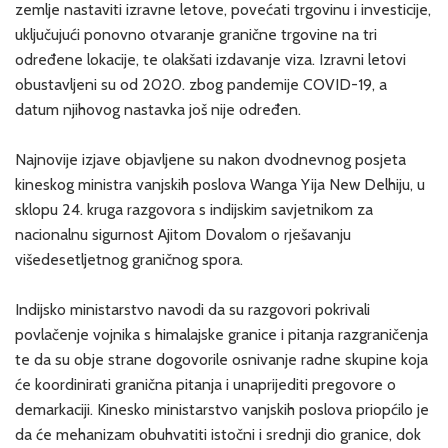
zemlje nastaviti izravne letove, povećati trgovinu i investicije,
uključujući ponovno otvaranje granične trgovine na tri
određene lokacije, te olakšati izdavanje viza. Izravni letovi
obustavljeni su od 2020. zbog pandemije COVID-19, a
datum njihovog nastavka još nije određen.
Najnovije izjave objavljene su nakon dvodnevnog posjeta
kineskog ministra vanjskih poslova Wanga Yija New Delhiju, u
sklopu 24. kruga razgovora s indijskim savjetnikom za
nacionalnu sigurnost Ajitom Dovalom o rješavanju
višedesetljetnog graničnog spora.
Indijsko ministarstvo navodi da su razgovori pokrivali
povlačenje vojnika s himalajske granice i pitanja razgraničenja
te da su obje strane dogovorile osnivanje radne skupine koja
će koordinirati granična pitanja i unaprijediti pregovore o
demarkaciji. Kinesko ministarstvo vanjskih poslova priopćilo je
da će mehanizam obuhvatiti istočni i srednji dio granice, dok