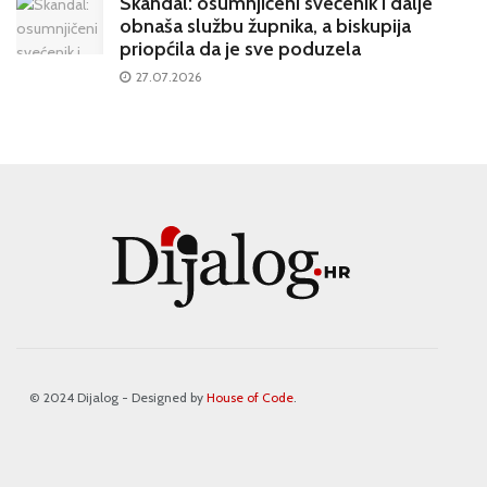
Skandal: osumnjičeni svećenik i dalje
obnaša službu župnika, a biskupija
priopćila da je sve poduzela
27.07.2026
© 2024 Dijalog - Designed by
House of Code
.