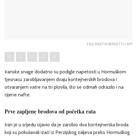
Foto: MARTIN BERNETTI / AFP
Iranske snage dodatno su podigle napetosti u Hormuškom
tjesnacu zarobljavanjem dvaju kontejnerskih brodova i
otvaranjem vatre na tri plovila, što se odmah odrazilo i na
cijene nafte.
Prve zapljene brodova od početka rata
Iran je u srijedu izjavio da je zarobio dva kontejnerska broda
koji su pokušavali izaći iz Perzijskog zaljeva preko Hormuškog