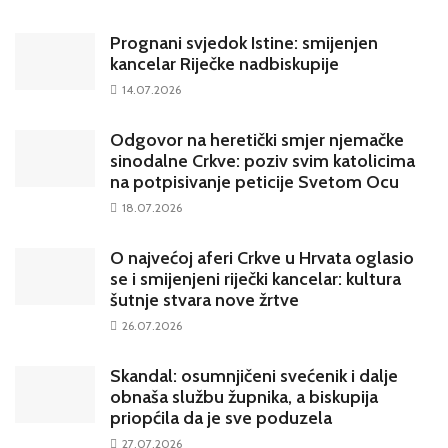
Prognani svjedok Istine: smijenjen
kancelar Riječke nadbiskupije
14.07.2026
Odgovor na heretički smjer njemačke
sinodalne Crkve: poziv svim katolicima
na potpisivanje peticije Svetom Ocu
18.07.2026
O najvećoj aferi Crkve u Hrvata oglasio
se i smijenjeni riječki kancelar: kultura
šutnje stvara nove žrtve
26.07.2026
Skandal: osumnjičeni svećenik i dalje
obnaša službu župnika, a biskupija
priopćila da je sve poduzela
27.07.2026