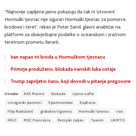
“Najnovije zapljene jasno pokazuju da čak ni ‘otvoreni’
Hormuški tjesnac nije siguran Hormuški tjesnac za pomorce,
brodove i teret”, rekao je Peter Sand, glavni analitičar na
platformi za obavještajne podatke o oceanskom i zračnom
teretnom prometu Xeneti.
Iran napao tri broda u Hormuškom tjesnacu
Primirje produženo, blokada iranskih luka ostaje
Trump zaprijetio Iranu, koji dovodi u pitanje pregovore
Oznake:
AXS Marine
blokada
cijene nafte
crnogorski pomorci
Epaminondas
Euphoria
Filip Radulović
globalna trgovina
Hormuški tjesnac
iran
IRGC
MSC Francesca
Perzijski zaljev
Tasnim
UKMTO