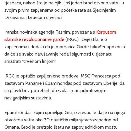
tjesnaca, nakon što je na njih i još jedan brod otvorio vatru, u
svojim prvim zapljenama od početka rata sa Sjedinjenim
Državama i Izraelom u veljači.
Iranska novinska agencija Tasnim, povezana s
Korpusom
islamske revolucionarne garde
(IRGC), izvijestila je o
zapljenama i dodala da je mornarica Garde također upozorila
da će se svako narušavanje reda i sigurnosti u tjesnacu
smatrati “crvenom linijom”.
IRGC je optužio zaplijenjene brodove, MSC Francesca pod
zastavom Paname i Epaminondas pod zastavom Liberije, da
su plovili bez potrebnih dozvola i manipulirali svojim
navigacijskim sustavima.
Epaminondas, kojim upravljaju Grci, izvijestio je da je na njega
otvorena vatra oko 20 nautičkih milja sjeverozapadno od
Omana. Brod je pretrpio štetu na zapovjedničkom mostu