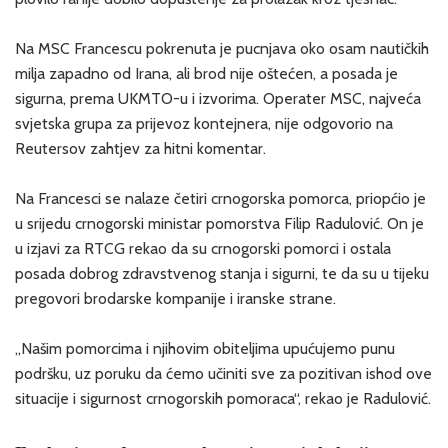
Na MSC Francescu pokrenuta je pucnjava oko osam nautičkih
milja zapadno od Irana, ali brod nije oštećen, a posada je
sigurna, prema UKMTO-u i izvorima. Operater MSC, najveća
svjetska grupa za prijevoz kontejnera, nije odgovorio na
Reutersov zahtjev za hitni komentar.
Na Francesci se nalaze četiri crnogorska pomorca, priopćio je
u srijedu crnogorski ministar pomorstva Filip Radulović. On je
u izjavi za RTCG rekao da su crnogorski pomorci i ostala
posada dobrog zdravstvenog stanja i sigurni, te da su u tijeku
pregovori brodarske kompanije i iranske strane.
„Našim pomorcima i njihovim obiteljima upućujemo punu
podršku, uz poruku da ćemo učiniti sve za pozitivan ishod ove
situacije i sigurnost crnogorskih pomoraca“, rekao je Radulović.