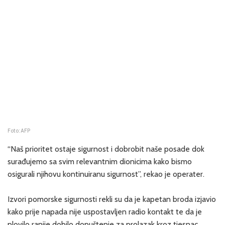
Foto: AFP
“Naš prioritet ostaje sigurnost i dobrobit naše posade dok
surađujemo sa svim relevantnim dionicima kako bismo
osigurali njihovu kontinuiranu sigurnost”, rekao je operater.
Izvori pomorske sigurnosti rekli su da je kapetan broda izjavio
kako prije napada nije uspostavljen radio kontakt te da je
plovilo ranije dobilo dopuštenje za prolazak kroz tjesnac.