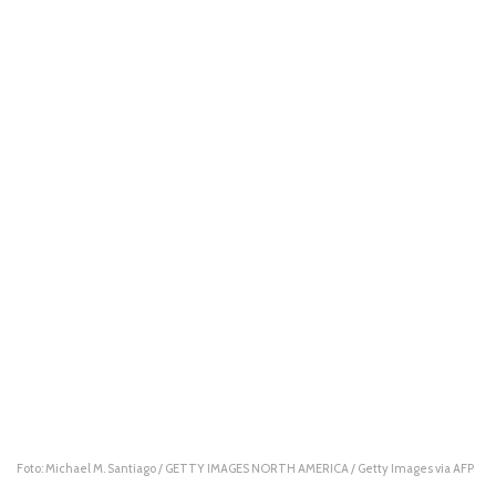
Foto: Michael M. Santiago / GETTY IMAGES NORTH AMERICA / Getty Images via AFP