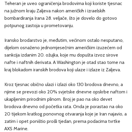
Teheran je uveo ograničenja brodovima koji koriste tjesnac
na južnom kraju Zaljeva nakon američkih i izraelskih
bombardiranja Irana 28. veljače, što je dovelo do gotovo
potpunog zastoja u prometovanju.
Iransko brodarstvo je, međutim, većinom ostalo nesputano,
dijelom osnaženo jednomjesečnim američkim izuzećem od
sankcija izdanim 20. ožujka, koje mu dopušta izvoz sirove
nafte i naftnih derivata. A Washington je otad stao tome na
kraj blokadom iranskih brodova koji ulaze i izlaze iz Zaljeva.
Kroz tjesnac obično ulazi i izlazi oko 130 brodova dnevno, a
njime se prevozi oko 20% svjetske dnevne opskrbe naftom i
ukapljenim prirodnim plinom. Broj je pao na oko devet
brodova dnevno od početka rata. Onda je porastao na oko
20 tijekom kratkog ponovnog otvaranja koje je Iran najavio, a
zatim i opet poništio prošli tjedan, prema podacima tvrtke
AXS Marine.