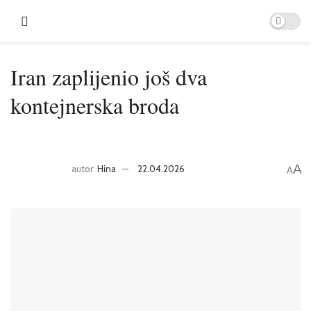
Iran zaplijenio još dva
kontejnerska broda
A
autor:
Hina
22.04.2026
A