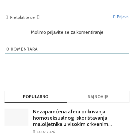
Prijava
Pretplatite se
Molimo prijavite se za komentiranje
0
KOMENTARA
POPULARNO
NAJNOVIJE
Nezapamćena afera prikrivanja
homoseksualnog iskorištavanja
maloljetnika u visokim crkvenim
krugovima potresa Hrvatsku
24.07.2026