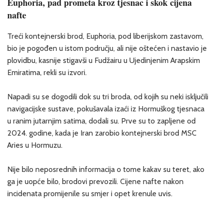
Euphoria, pad prometa kroz tjesnac i skok cijena
nafte
Treći kontejnerski brod, Euphoria, pod liberijskom zastavom,
bio je pogođen u istom području, ali nije oštećen i nastavio je
plovidbu, kasnije stigavši u Fudžairu u Ujedinjenim Arapskim
Emiratima, rekli su izvori.
Napadi su se dogodili dok su tri broda, od kojih su neki isključili
navigacijske sustave, pokušavala izaći iz Hormuškog tjesnaca
u ranim jutarnjim satima, dodali su. Prve su to zapljene od
2024. godine, kada je Iran zarobio kontejnerski brod MSC
Aries u Hormuzu.
Nije bilo neposrednih informacija o tome kakav su teret, ako
ga je uopće bilo, brodovi prevozili. Cijene nafte nakon
incidenata promijenile su smjer i opet krenule uvis.