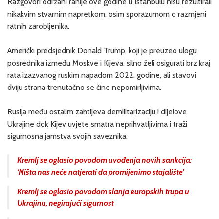
Razgovori održani ranije ove godine u Istanbulu nisu rezultirali
nikakvim stvarnim napretkom, osim sporazumom o razmjeni
ratnih zarobljenika.
Američki predsjednik Donald Trump, koji je preuzeo ulogu
posrednika između Moskve i Kijeva, silno želi osigurati brz kraj
rata izazvanog ruskim napadom 2022. godine, ali stavovi
dviju strana trenutačno se čine nepomirljivima.
Rusija među ostalim zahtijeva demilitarizaciju i dijelove
Ukrajine dok Kijev uvjete smatra neprihvatljivima i traži
sigurnosna jamstva svojih saveznika.
Kremlj se oglasio povodom uvođenja novih sankcija:
‘Ništa nas neće natjerati da promijenimo stajalište’
Kremlj se oglasio povodom slanja europskih trupa u
Ukrajinu, negirajući sigurnost