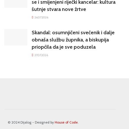
se i smijenjeni riječki kancelar: kultura
šutnje stvara nove žrtve
26.07.2026
Skandal: osumnjičeni svećenik i dalje
obnaša službu župnika, a biskupija
priopćila da je sve poduzela
27.07.2026
© 2024 Dijalog - Designed by
House of Code
.