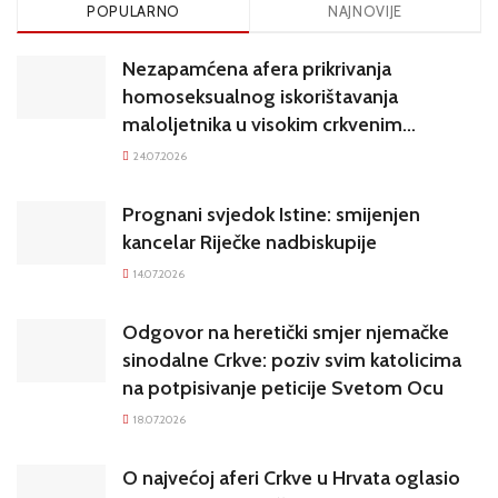
POPULARNO
NAJNOVIJE
Nezapamćena afera prikrivanja
homoseksualnog iskorištavanja
maloljetnika u visokim crkvenim
krugovima potresa Hrvatsku
24.07.2026
Prognani svjedok Istine: smijenjen
kancelar Riječke nadbiskupije
14.07.2026
Odgovor na heretički smjer njemačke
sinodalne Crkve: poziv svim katolicima
na potpisivanje peticije Svetom Ocu
18.07.2026
O najvećoj aferi Crkve u Hrvata oglasio