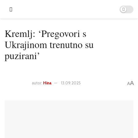
Kremlj: ‘Pregovori s
Ukrajinom trenutno su
puzirani’
A
autor:
Hina
13.09.2025
A