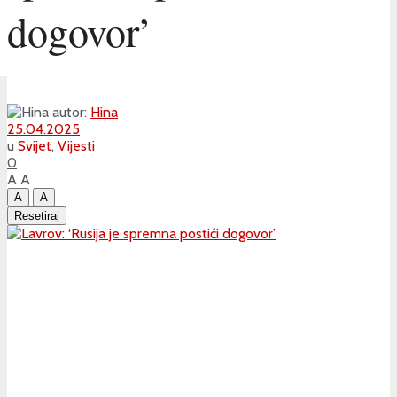
dogovor’
autor:
Hina
25.04.2025
u
Svijet
,
Vijesti
0
A
A
A
A
Resetiraj