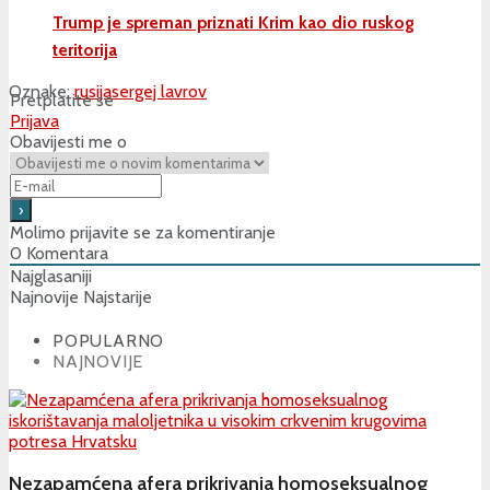
Trump je spreman priznati Krim kao dio ruskog
teritorija
Oznake:
rusija
sergej lavrov
Pretplatite se
Prijava
Obavijesti me o
Molimo prijavite se za komentiranje
0
Komentara
Najglasaniji
Najnovije
Najstarije
POPULARNO
NAJNOVIJE
Nezapamćena afera prikrivanja homoseksualnog