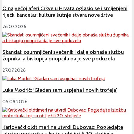
O najvećoj aferi Crkve u Hrvata oglasio se i smijenjeni
riječki kancelar: kultura šutnje stvara nove žrtve
26.07.2026
Skandal: osumnjičeni svećenik i dalje obnaša službu
župnika, a biskupija priopćila da je sve poduzela
27.07.2026
Luka Modrić: ‘Gladan sam uspjeha i novih trofeja’
05.08.2026
Karlovački oldtimeri na utvrdi Dubovac: Pogledajte
izložbu motocikala koji su obilježili 20. stoljeće