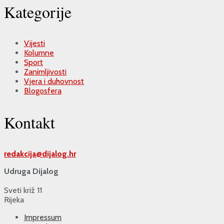
Kategorije
Vijesti
Kolumne
Sport
Zanimljivosti
Vjera i duhovnost
Blogosfera
Kontakt
redakcija@
dijalog.hr
Udruga Dijalog
Sveti križ 11
Rijeka
Impressum