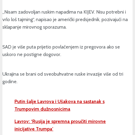
„Nisam zadovoljan ruskim napadima na KIJEV. Nisu potrebni i
vrlo loš tajming“, napisao je američki predsjednik, pozivajući na
sklapanje mirovnog sporazuma.
SAD je više puta prijetio povlačenjem iz pregovora ako se
uskoro ne postigne dogovor.
Ukrajina se brani od sveobuhvatne ruske invazije više od tri
godine.
Putin šalje Lavrova i Ušakova na sastanak s
Trumpovim dužnosnicima
Lavrov: ‘Rusija je spremna proučiti mirovne
inicijative Trumpa’