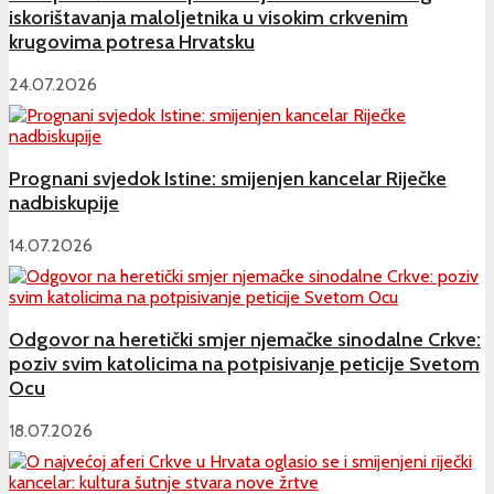
iskorištavanja maloljetnika u visokim crkvenim
krugovima potresa Hrvatsku
24.07.2026
Prognani svjedok Istine: smijenjen kancelar Riječke
nadbiskupije
14.07.2026
Odgovor na heretički smjer njemačke sinodalne Crkve:
poziv svim katolicima na potpisivanje peticije Svetom
Ocu
18.07.2026