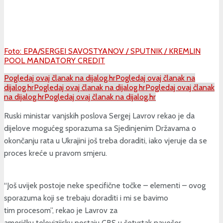
Foto: EPA/SERGEI SAVOSTYANOV / SPUTNIK / KREMLIN
POOL MANDATORY CREDIT
Pogledaj ovaj članak na dijalog.hr
Pogledaj ovaj članak na
dijalog.hr
Pogledaj ovaj članak na dijalog.hr
Pogledaj ovaj članak
na dijalog.hr
Pogledaj ovaj članak na dijalog.hr
Ruski ministar vanjskih poslova Sergej Lavrov rekao je da
dijelove mogućeg sporazuma sa Sjedinjenim Državama o
okončanju rata u Ukrajini još treba doraditi, iako vjeruje da se
proces kreće u pravom smjeru.
“Još uvijek postoje neke specifične točke – elementi – ovog
sporazuma koji se trebaju doraditi i mi se bavimo
tim procesom”, rekao je Lavrov za
američku televizijsku postaju CBS u četvrtak navečer.