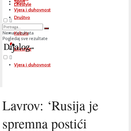
Sport
Lifestyle
Vjera i duhovnost
Društvo
Nema rezultata
Kultura
Pogledaj sve rezultate
Lifestyle
Vjera i duhovnost
Lavrov: ‘Rusija je
spremna postići