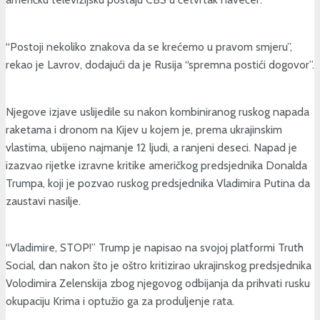
“Postoji nekoliko znakova da se krećemo u pravom smjeru”,
rekao je Lavrov, dodajući da je Rusija “spremna postići dogovor”.
Njegove izjave uslijedile su nakon kombiniranog ruskog napada
raketama i dronom na Kijev u kojem je, prema ukrajinskim
vlastima, ubijeno najmanje 12 ljudi, a ranjeni deseci. Napad je
izazvao rijetke izravne kritike američkog predsjednika Donalda
Trumpa, koji je pozvao ruskog predsjednika Vladimira Putina da
zaustavi nasilje.
“Vladimire, STOP!” Trump je napisao na svojoj platformi Truth
Social, dan nakon što je oštro kritizirao ukrajinskog predsjednika
Volodimira Zelenskija zbog njegovog odbijanja da prihvati rusku
okupaciju Krima i optužio ga za produljenje rata.