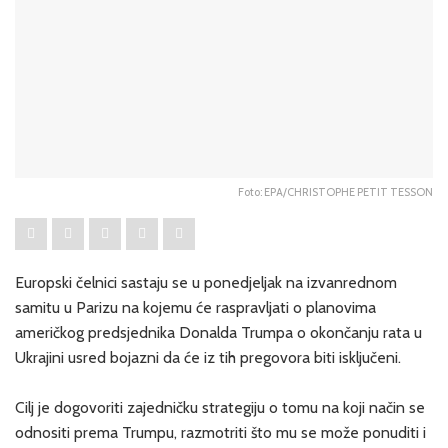
Foto: EPA/CHRISTOPHE PETIT TESSON
Europski čelnici sastaju se u ponedjeljak na izvanrednom
samitu u Parizu na kojemu će raspravljati o planovima
američkog predsjednika Donalda Trumpa o okončanju rata u
Ukrajini usred bojazni da će iz tih pregovora biti isključeni.
Cilj je dogovoriti zajedničku strategiju o tomu na koji način se
odnositi prema Trumpu, razmotriti što mu se može ponuditi i