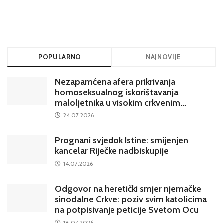
POPULARNO
NAJNOVIJE
Nezapamćena afera prikrivanja
homoseksualnog iskorištavanja
maloljetnika u visokim crkvenim
krugovima potresa Hrvatsku
24.07.2026
Prognani svjedok Istine: smijenjen
kancelar Riječke nadbiskupije
14.07.2026
Odgovor na heretički smjer njemačke
sinodalne Crkve: poziv svim katolicima
na potpisivanje peticije Svetom Ocu
18.07.2026