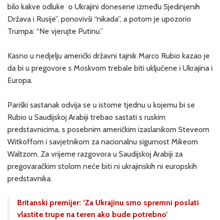
bilo kakve odluke o Ukrajini donesene između Sjedinjenih
Država i Rusije”, ponovivši “nikada”, a potom je upozorio
Trumpa: “Ne vjerujte Putinu.”
Kasno u nedjelju američki državni tajnik Marco Rubio kazao je
da bi u pregovore s Moskvom trebale biti uključene i Ukrajina i
Europa.
Pariški sastanak odvija se u istome tjednu u kojemu bi se
Rubio u Saudijskoj Arabiji trebao sastati s ruskim
predstavnicima, s posebnim američkim izaslanikom Steveom
Witkoffom i savjetnikom za nacionalnu sigurnost Mikeom
Waltzom. Za vrijeme razgovora u Saudijskoj Arabiji za
pregovaračkim stolom neće biti ni ukrajinskih ni europskih
predstavnika.
Britanski premijer: ‘Za Ukrajinu smo spremni poslati
vlastite trupe na teren ako bude potrebno’