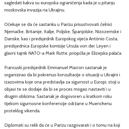
sagledati kakva su europska ograničenja kada je u pitanju
moskovska invazija na Ukrajinu.
Očekuje se da će sastanku u Parizu prisustvovati čelnici
Njemačke, Britanije, Italije, Poljske, Španjolske, Nizozemske i
Danske, kao i predsjednik Europskog vijeća António Costa,
predsjednica Europske komisije Ursula von der Leyen i
glavni tajnik NATO-a Mark Rutte, priopćila je Elizejska palača.
Francuski predsjednik Emmanuel Macron sastanak je
organizirao da bi pokrenuo konzultacije o situaciji u Ukrajini i
izazovima koje ona predstavlja za sigurnost u Europi, stoji u
objavi te se dodaje da bi se proces mogao nastaviti i u
drugim oblicima. Sastanak je dogovoren u kratkom roku
tijekom sigurnosne konferencije održane u Muenchenu
proteklog vikenda.
Diplomati su rekli da će u Parizu razgovarati i o tomu na koji