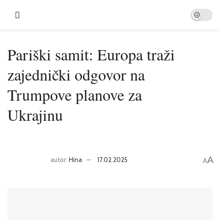
Pariški samit: Europa traži
zajednički odgovor na
Trumpove planove za
Ukrajinu
A
autor:
Hina
17.02.2025
A