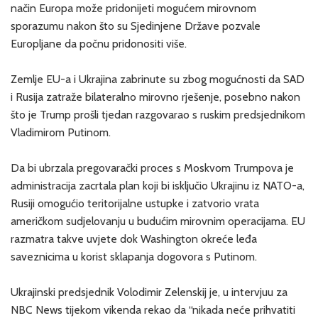
način Europa može pridonijeti mogućem mirovnom
sporazumu nakon što su Sjedinjene Države pozvale
Europljane da počnu pridonositi više.
Zemlje EU-a i Ukrajina zabrinute su zbog mogućnosti da SAD
i Rusija zatraže bilateralno mirovno rješenje, posebno nakon
što je Trump prošli tjedan razgovarao s ruskim predsjednikom
Vladimirom Putinom.
Da bi ubrzala pregovarački proces s Moskvom Trumpova je
administracija zacrtala plan koji bi isključio Ukrajinu iz NATO-a,
Rusiji omogućio teritorijalne ustupke i zatvorio vrata
američkom sudjelovanju u budućim mirovnim operacijama. EU
razmatra takve uvjete dok Washington okreće leđa
saveznicima u korist sklapanja dogovora s Putinom.
Ukrajinski predsjednik Volodimir Zelenskij je, u intervjuu za
NBC News tijekom vikenda rekao da “nikada neće prihvatiti