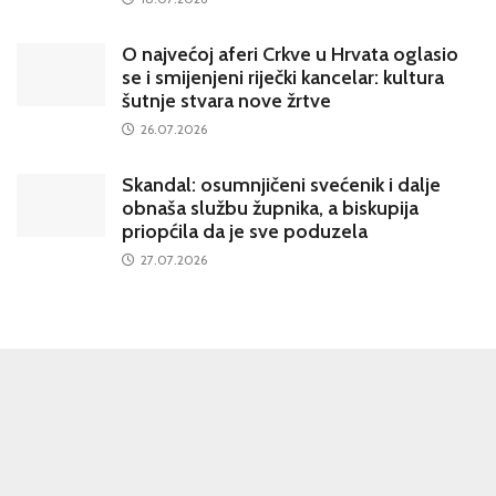
O najvećoj aferi Crkve u Hrvata oglasio
se i smijenjeni riječki kancelar: kultura
šutnje stvara nove žrtve
26.07.2026
Skandal: osumnjičeni svećenik i dalje
obnaša službu župnika, a biskupija
priopćila da je sve poduzela
27.07.2026