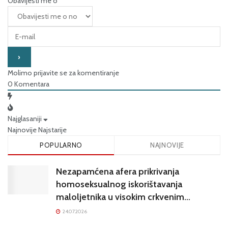
Obavijesti me o
Molimo prijavite se za komentiranje
0
Komentara
Najglasaniji
Najnovije
Najstarije
POPULARNO
NAJNOVIJE
Nezapamćena afera prikrivanja
homoseksualnog iskorištavanja
maloljetnika u visokim crkvenim
krugovima potresa Hrvatsku
24.07.2026