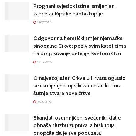
Prognani svjedok Istine: smijenjen
kancelar Riječke nadbiskupije
14.07.2026
Odgovor na heretički smjer njemačke
sinodalne Crkve: poziv svim katolicima
na potpisivanje peticije Svetom Ocu
18.07.2026
O najvećoj aferi Crkve u Hrvata oglasio
se i smijenjeni riječki kancelar: kultura
šutnje stvara nove žrtve
26.07.2026
Skandal: osumnjičeni svećenik i dalje
obnaša službu župnika, a biskupija
priopćila da je sve poduzela