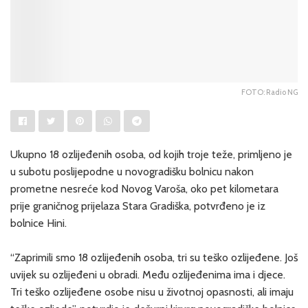
FOTO: Radio NG
Ukupno 18 ozlijeđenih osoba, od kojih troje teže, primljeno je
u subotu poslijepodne u novogradišku bolnicu nakon
prometne nesreće kod Novog Varoša, oko pet kilometara
prije graničnog prijelaza Stara Gradiška, potvrđeno je iz
bolnice Hini.
“Zaprimili smo 18 ozlijeđenih osoba, tri su teško ozlijeđene. Još
uvijek su ozlijeđeni u obradi. Među ozlijeđenima ima i djece.
Tri teško ozlijeđene osobe nisu u životnoj opasnosti, ali imaju