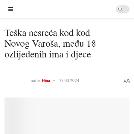
Teška nesreća kod kod
Novog Varoša, među 18
ozlijeđenih ima i djece
A
autor:
Hina
23.03.2024
A