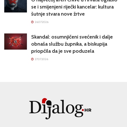
se i smijenjeni riječki kancelar: kultura
šutnje stvara nove žrtve
26.07.2026
Skandal: osumnjičeni svećenik i dalje
obnaša službu župnika, a biskupija
priopćila da je sve poduzela
27.07.2026