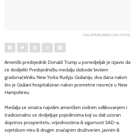
Foto: EPA/BONNIE CASH / POOL
Američki predsjednik Donald Trump u ponedjeljak je izjavio da
će dodijeliti Predsjedničku medalju slobode bivšem
gradonačelniku New Yorka Rudyju Giulianiju, dva dana nakon
što je Giuliani hospitaliziran nakon prometne nesreće u New
Hampshireu.
Medalja se smatra najvišim američkim civilnim odlikovanjem i
tradicionalno se dodjeljuje pojedincima koji su dali uzoran
doprinos prosperitetu, vrijednostima ili sigurnosti SAD-a,
svjetskom miru ili drugim značajnim društvenim, javnim ili