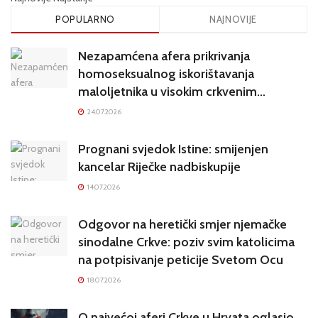
POPULARNO
NAJNOVIJE
Nezapamćena afera prikrivanja
homoseksualnog iskorištavanja
maloljetnika u visokim crkvenim
krugovima potresa Hrvatsku
24.07.2026
Prognani svjedok Istine: smijenjen
kancelar Riječke nadbiskupije
14.07.2026
Odgovor na heretički smjer njemačke
sinodalne Crkve: poziv svim katolicima
na potpisivanje peticije Svetom Ocu
18.07.2026
O najvećoj aferi Crkve u Hrvata oglasio