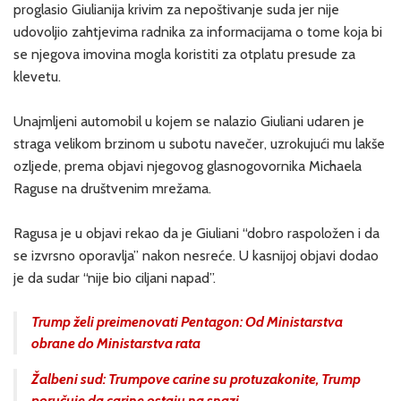
proglasio Giulianija krivim za nepoštivanje suda jer nije
udovoljio zahtjevima radnika za informacijama o tome koja bi
se njegova imovina mogla koristiti za otplatu presude za
klevetu.
Unajmljeni automobil u kojem se nalazio Giuliani udaren je
straga velikom brzinom u subotu navečer, uzrokujući mu lakše
ozljede, prema objavi njegovog glasnogovornika Michaela
Raguse na društvenim mrežama.
Ragusa je u objavi rekao da je Giuliani “dobro raspoložen i da
se izvrsno oporavlja” nakon nesreće. U kasnijoj objavi dodao
je da sudar “nije bio ciljani napad”.
Trump želi preimenovati Pentagon: Od Ministarstva
obrane do Ministarstva rata
Žalbeni sud: Trumpove carine su protuzakonite, Trump
poručuje da carine ostaju na snazi