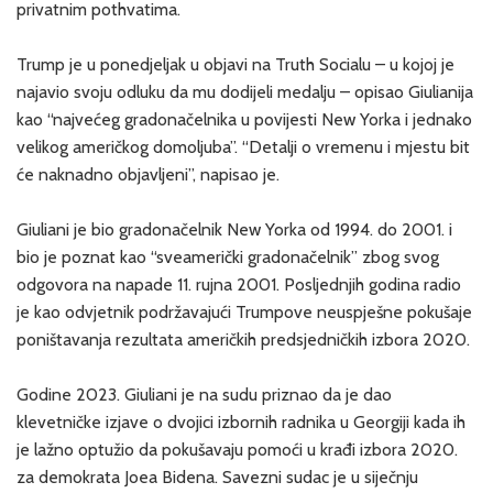
privatnim pothvatima.
Trump je u ponedjeljak u objavi na Truth Socialu – u kojoj je
najavio svoju odluku da mu dodijeli medalju – opisao Giulianija
kao “najvećeg gradonačelnika u povijesti New Yorka i jednako
velikog američkog domoljuba”. “Detalji o vremenu i mjestu bit
će naknadno objavljeni”, napisao je.
Giuliani je bio gradonačelnik New Yorka od 1994. do 2001. i
bio je poznat kao “sveamerički gradonačelnik” zbog svog
odgovora na napade 11. rujna 2001. Posljednjih godina radio
je kao odvjetnik podržavajući Trumpove neuspješne pokušaje
poništavanja rezultata američkih predsjedničkih izbora 2020.
Godine 2023. Giuliani je na sudu priznao da je dao
klevetničke izjave o dvojici izbornih radnika u Georgiji kada ih
je lažno optužio da pokušavaju pomoći u krađi izbora 2020.
za demokrata Joea Bidena. Savezni sudac je u siječnju