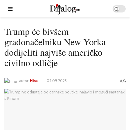
Trump će bivšem
gradonačelniku New Yorka
dodijeliti najviše američko
civilno odličje
A
autor:
Hina
02.09.2025
A