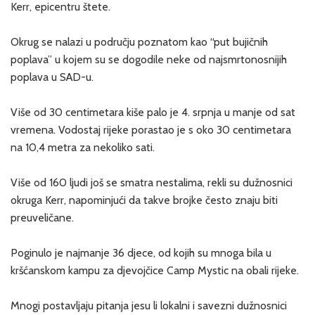
Kerr, epicentru štete.
Okrug se nalazi u području poznatom kao “put bujičnih
poplava” u kojem su se dogodile neke od najsmrtonosnijih
poplava u SAD-u.
Više od 30 centimetara kiše palo je 4. srpnja u manje od sat
vremena. Vodostaj rijeke porastao je s oko 30 centimetara
na 10,4 metra za nekoliko sati.
Više od 160 ljudi još se smatra nestalima, rekli su dužnosnici
okruga Kerr, napominjući da takve brojke često znaju biti
preuveličane.
Poginulo je najmanje 36 djece, od kojih su mnoga bila u
kršćanskom kampu za djevojčice Camp Mystic na obali rijeke.
Mnogi postavljaju pitanja jesu li lokalni i savezni dužnosnici