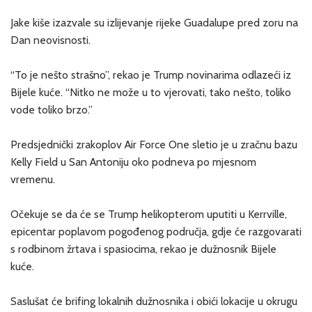
Jake kiše izazvale su izlijevanje rijeke Guadalupe pred zoru na
Dan neovisnosti.
“To je nešto strašno”, rekao je Trump novinarima odlazeći iz
Bijele kuće. “Nitko ne može u to vjerovati, tako nešto, toliko
vode toliko brzo.”
Predsjednički zrakoplov Air Force One sletio je u zračnu bazu
Kelly Field u San Antoniju oko podneva po mjesnom
vremenu.
Očekuje se da će se Trump helikopterom uputiti u Kerrville,
epicentar poplavom pogođenog područja, gdje će razgovarati
s rodbinom žrtava i spasiocima, rekao je dužnosnik Bijele
kuće.
Saslušat će brifing lokalnih dužnosnika i obići lokacije u okrugu