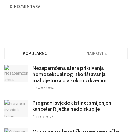
0
KOMENTARA
POPULARNO
NAJNOVIJE
Nezapamćena afera prikrivanja
homoseksualnog iskorištavanja
maloljetnika u visokim crkvenim
krugovima potresa Hrvatsku
24.07.2026
Prognani svjedok Istine: smijenjen
kancelar Riječke nadbiskupije
14.07.2026
Odgovor na heretički smjer njemačke