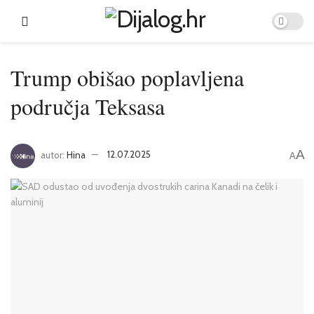
Trump obišao poplavljena
područja Teksasa
A
autor:
Hina
12.07.2025
A