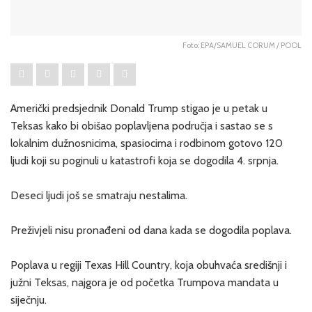
Foto: EPA/SAMUEL CORUM / POOL
Američki predsjednik Donald Trump stigao je u petak u
Teksas kako bi obišao poplavljena područja i sastao se s
lokalnim dužnosnicima, spasiocima i rodbinom gotovo 120
ljudi koji su poginuli u katastrofi koja se dogodila 4. srpnja.
Deseci ljudi još se smatraju nestalima.
Preživjeli nisu pronađeni od dana kada se dogodila poplava.
Poplava u regiji Texas Hill Country, koja obuhvaća središnji i
južni Teksas, najgora je od početka Trumpova mandata u
siječnju.