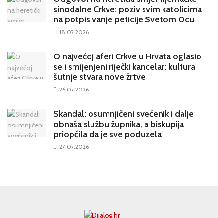
sinodalne Crkve: poziv svim katolicima
na potpisivanje peticije Svetom Ocu
18.07.2026
O najvećoj aferi Crkve u Hrvata oglasio
se i smijenjeni riječki kancelar: kultura
šutnje stvara nove žrtve
26.07.2026
Skandal: osumnjičeni svećenik i dalje
obnaša službu župnika, a biskupija
priopćila da je sve poduzela
27.07.2026