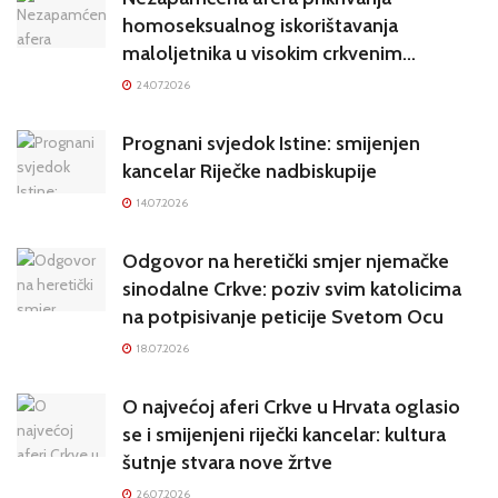
homoseksualnog iskorištavanja
maloljetnika u visokim crkvenim
krugovima potresa Hrvatsku
24.07.2026
Prognani svjedok Istine: smijenjen
kancelar Riječke nadbiskupije
14.07.2026
Odgovor na heretički smjer njemačke
sinodalne Crkve: poziv svim katolicima
na potpisivanje peticije Svetom Ocu
18.07.2026
O najvećoj aferi Crkve u Hrvata oglasio
se i smijenjeni riječki kancelar: kultura
šutnje stvara nove žrtve
26.07.2026