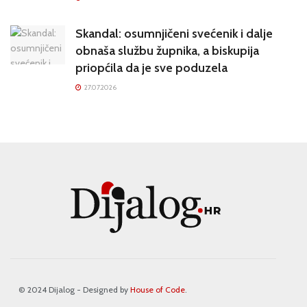
Skandal: osumnjičeni svećenik i dalje
obnaša službu župnika, a biskupija
priopćila da je sve poduzela
27.07.2026
© 2024 Dijalog - Designed by
House of Code
.