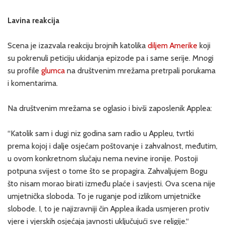
Lavina reakcija
Scena je izazvala reakciju brojnih katolika
diljem Amerike
koji
su pokrenuli peticiju ukidanja epizode pa i same serije. Mnogi
su profile
glumca
na društvenim mrežama pretrpali porukama
i komentarima.
Na društvenim mrežama se oglasio i bivši zaposlenik Applea:
“Katolik sam i dugi niz godina sam radio u Appleu, tvrtki
prema kojoj i dalje osjećam poštovanje i zahvalnost, međutim,
u ovom konkretnom slučaju nema nevine ironije. Postoji
potpuna svijest o tome što se propagira. Zahvaljujem Bogu
što nisam morao birati između plaće i savjesti. Ova scena nije
umjetnička sloboda. To je ruganje pod izlikom umjetničke
slobode. I, to je najizravniji čin Applea ikada usmjeren protiv
vjere i vjerskih osjećaja javnosti uključujući sve religije.“