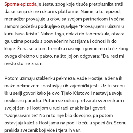
Sporna epizoda
je šesta, zbog koje tisuće pretplatnika traži
da se serija ukine i ukloni s platforme. Naime, u toj epizodi,
menadžer provaljuje u crkvu sa svojom partnericom i već na
samom početku podrugljivo izjavljuje “Provaljujem i ulazim u
kuću Isusa Krista.” Nakon toga, dolazi do tabernakula, otvara
ga, uzima posudu s posvećenim hostijama i odnosi ih do
klupe. Žena se u tom trenutku nasmije i govori mu da će zbog
ovoga direktno u pakao, na što joj on odgovara: “Da, reci mi
nešto što ne znam.”
Potom uzimaju staklenku pekmeza, vade Hostije, a žena ih
maže pekmezom i nastavljaju ih zajednički jesti. Uz tu scenu
lik u seriji govori kako je ovo Tijelo Kristovo i nastavlja svoju
neukusnu parodiju. Potom se odluči pretvarati svećenikom i
svojoj ženi s Hostijom u ruci radi znak križa i govori:
“Odrješavam te.” No ni to nije bilo dovoljno, pa potom
ostavljaju kalež s Hostijama na pod i kreću u spolni čin. Scenu
prekida svećenik koji viče i tjera ih van.