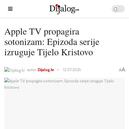
Apple TV propagira
sotonizam: Epizoda serije
izruguje Tijelo Kristovo
A
autor:
Dijalog.hr
12.07.2025
A