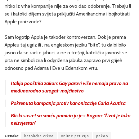
nitko iz vrha kompanije nije za ovo dao odobrenje. Trebaju li
se i katolici diljem svijeta priključiti Amerikancima i bojkotirati
Apple proizvode?
Sam logotip Appla je također kontroverzan. Dok je prema
Appleu taj ugriz ili , na engleskom jeziku “bite”, tu da bi bilo
jasno da se radi o jabuci, a ne o trešnji, katolička javnost se
pita ne simbolizira li odgrižena jabuka zapravo prvi grijeh
odnosno pad Adama i Eve u Edenskom vrtu.
Italija pooštrila zakon: Gay parovi više nemaju pravo na
međunarodno surogat-majčinstvo
Pokrenuta kampanja protiv kanonizacije Carla Acutisa
Bliski susret sa smrću pomirio ju je s Bogom: ‘Život je tako
neizvjestan’
Oznake:
katolička crkva
online peticija
pakao