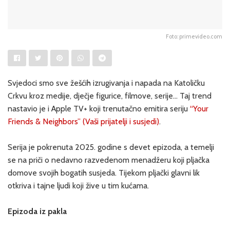
Foto: primevideo.com
Svjedoci smo sve žešćih izrugivanja i napada na Katoličku
Crkvu kroz medije, dječje figurice, filmove, serije… Taj trend
nastavio je i Apple TV+ koji trenutačno emitira seriju
“Your
Friends & Neighbors” (Vaši prijatelji i susjedi)
.
Serija je pokrenuta 2025. godine s devet epizoda, a temelji
se na priči o nedavno razvedenom menadžeru koji pljačka
domove svojih bogatih susjeda. Tijekom pljački glavni lik
otkriva i tajne ljudi koji žive u tim kućama.
Epizoda iz pakla