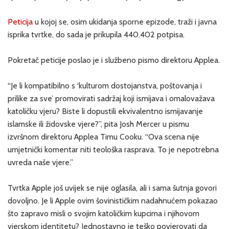
Peticija
u kojoj se, osim ukidanja sporne epizode, traži i javna
isprika tvrtke, do sada je prikupila 440.402 potpisa.
Pokretač peticije poslao je i službeno pismo direktoru Applea.
“Je li kompatibilno s ‘kulturom dostojanstva, poštovanja i
prilike za sve’ promovirati sadržaj koji ismijava i omalovažava
katoličku vjeru? Biste li dopustili ekvivalentno ismijavanje
islamske ili židovske vjere?”, pita Josh Mercer u pismu
izvršnom direktoru Applea Timu Cooku. “Ova scena nije
umjetnički komentar niti teološka rasprava. To je nepotrebna
uvreda naše vjere.”
Tvrtka Apple još uvijek se nije oglasila, ali i sama šutnja govori
dovoljno. Je li Apple ovim šovinističkim nadahnućem pokazao
što zapravo misli o svojim katoličkim kupcima i njihovom
vjerskom identitetu? Jednostavno je teško povjerovati da