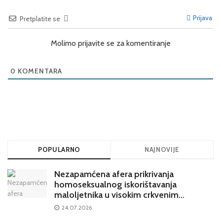
Prijava
Pretplatite se
Molimo prijavite se za komentiranje
0
KOMENTARA
POPULARNO
NAJNOVIJE
Nezapamćena afera prikrivanja
homoseksualnog iskorištavanja
maloljetnika u visokim crkvenim
krugovima potresa Hrvatsku
24.07.2026