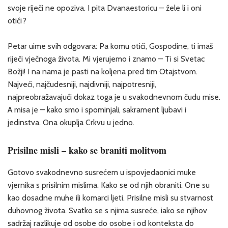
svoje riječi ne opoziva. I pita Dvanaestoricu – žele li i oni
otići?
Petar uime svih odgovara: Pa komu otići, Gospodine, ti imaš
riječi vječnoga života. Mi vjerujemo i znamo – Ti si Svetac
Božji! I na nama je pasti na koljena pred tim Otajstvom.
Najveći, najčudesniji, najdivniji, najpotresniji,
najpreobražavajući dokaz toga je u svakodnevnom čudu mise.
A misa je – kako smo i spominjali, sakrament ljubavi i
jedinstva. Ona okuplja Crkvu u jedno.
Prisilne misli – kako se braniti molitvom
Gotovo svakodnevno susrećem u ispovjedaonici muke
vjernika s prisilnim mislima. Kako se od njih obraniti. One su
kao dosadne muhe ili komarci ljeti. Prisilne misli su stvarnost
duhovnog života. Svatko se s njima susreće, iako se njihov
sadržaj razlikuje od osobe do osobe i od konteksta do