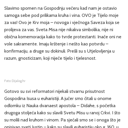
Slavimo spomen na Gospodnju večeru kad nam je ostavio
samoga sebe pod prilikama kruha i vina. OVO je Tijelo moje
za vas! Ovo je Krv moja – novoga i vječnoga Saveza koja se
prolijeva za vas. Sveta Misa nije nikakva simbolika, nije ni
obična komemoracija kako to tvrde protestanti. Inače oni ne
vole sakramente. Imaju krštenje i nešto kao potvrdu –
konfirmaciju, a druge su dokinuli. Prešli su s Utjelovljenja u
razum, gnosticizam, koji niječe tijelo i tjelesnost.
Foto: Dijalog.hr
Gotovo su svi reformatori nijekali stvarnu prisutnost
Gospodina Isusa u euharistiji. A jučer smo čitali u onome
odlomku iz Nauka dvanaest apostola – Didahe, s početka
drugoga stoljeća kako su slavili Svetu Misu u ranoj Crkvi. I što
su molili nad kruhom i vinom. Pa sjećali smo se i onoga što je
opisivao sveti Justin – kako su slavili euharistiju oko g. 160. u