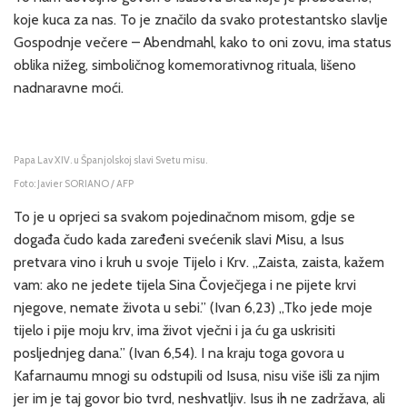
koje kuca za nas. To je značilo da svako protestantsko slavlje
Gospodnje večere – Abendmahl, kako to oni zovu, ima status
oblika nižeg, simboličnog komemorativnog rituala, lišeno
nadnaravne moći.
Papa Lav XIV. u Španjolskoj slavi Svetu misu.
Foto: Javier SORIANO / AFP
To je u oprjeci sa svakom pojedinačnom misom, gdje se
događa čudo kada zaređeni svećenik slavi Misu, a Isus
pretvara vino i kruh u svoje Tijelo i Krv. „Zaista, zaista, kažem
vam: ako ne jedete tijela Sina Čovječjega i ne pijete krvi
njegove, nemate života u sebi.” (Ivan 6,23) „Tko jede moje
tijelo i pije moju krv, ima život vječni i ja ću ga uskrisiti
posljednjeg dana.” (Ivan 6,54). I na kraju toga govora u
Kafarnaumu mnogi su odstupili od Isusa, nisu više išli za njim
jer im je taj govor bio tvrd, neshvatljiv. Isus ih ne zadržava, ali