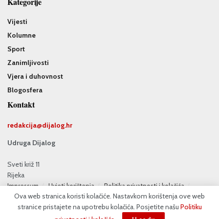
Kategorije
Vijesti
Kolumne
Sport
Zanimljivosti
Vjera i duhovnost
Blogosfera
Kontakt
redakcija@
dijalog.hr
Udruga Dijalog
Sveti križ 11
Rijeka
Impressum
Uvjeti korištenja
Politika privatnosti i kolačića
Ova web stranica koristi kolačiće. Nastavkom korištenja ove web
Oglašavanje
Doniraj
stranice pristajete na upotrebu kolačića. Posjetite našu
Politiku