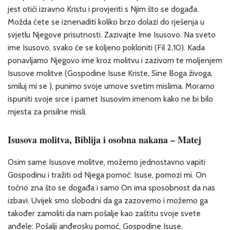
jest otići izravno Kristu i provjeriti s Njim što se događa.
Možda ćete se iznenaditi koliko brzo dolazi do rješenja u
svjetlu Njegove prisutnosti. Zazivajte Ime Isusovo. Na sveto
ime Isusovo, svako će se koljeno pokloniti (Fil 2,10). Kada
ponavljamo Njegovo ime kroz molitvu i zazivom te moljenjem
Isusove molitve (Gospodine Isuse Kriste, Sine Boga živoga,
smiluj mi se ), punimo svoje umove svetim mislima. Moramo
ispuniti svoje srce i pamet Isusovim imenom kako ne bi bilo
mjesta za prisilne misli.
Isusova molitva, Biblija i osobna nakana – Matej
Osim same Isusove molitve, možemo jednostavno vapiti
Gospodinu i tražiti od Njega pomoć: Isuse, pomozi mi. On
točno zna što se događa i samo On ima sposobnost da nas
izbavi. Uvijek smo slobodni da ga zazovemo i možemo ga
također zamoliti da nam pošalje kao zaštitu svoje svete
anđele: Pošalji anđeosku pomoć, Gospodine Isuse.