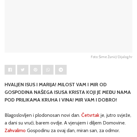
Foto: Šime Žunić/ Dijalog.hr
HVALJEN ISUS I MARIJA! MILOST VAM I MIR OD
GOSPODINA NAŠEGA ISUSA KRISTA KOJI JE MEĐU NAMA
POD PRILIKAMA KRUHA I VINA! MIR VAM I DOBRO!
Blagoslovljen i plodonosan novi dan.
Četvrtak
je, jutro svježe,
a dani su vrući, barem ovdje. A vjerujem i diljem Domovine.
Zahvalimo
Gospodinu za ovaj dan, miran san, za odmor.