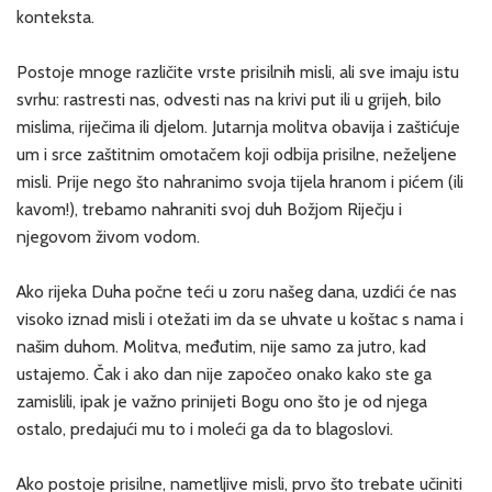
konteksta.
Postoje mnoge različite vrste prisilnih misli, ali sve imaju istu
svrhu: rastresti nas, odvesti nas na krivi put ili u grijeh, bilo
mislima, riječima ili djelom. Jutarnja molitva obavija i zaštićuje
um i srce zaštitnim omotačem koji odbija prisilne, neželjene
misli. Prije nego što nahranimo svoja tijela hranom i pićem (ili
kavom!), trebamo nahraniti svoj duh Božjom Riječju i
njegovom živom vodom.
Ako rijeka Duha počne teći u zoru našeg dana, uzdići će nas
visoko iznad misli i otežati im da se uhvate u koštac s nama i
našim duhom. Molitva, međutim, nije samo za jutro, kad
ustajemo. Čak i ako dan nije započeo onako kako ste ga
zamislili, ipak je važno prinijeti Bogu ono što je od njega
ostalo, predajući mu to i moleći ga da to blagoslovi.
Ako postoje prisilne, nametljive misli, prvo što trebate učiniti