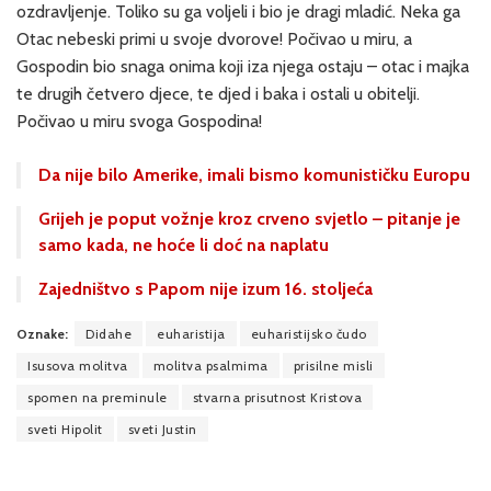
ozdravljenje. Toliko su ga voljeli i bio je dragi mladić. Neka ga
Otac nebeski primi u svoje dvorove! Počivao u miru, a
Gospodin bio snaga onima koji iza njega ostaju – otac i majka
te drugih četvero djece, te djed i baka i ostali u obitelji.
Počivao u miru svoga Gospodina!
Da nije bilo Amerike, imali bismo komunističku Europu
Grijeh je poput vožnje kroz crveno svjetlo – pitanje je
samo kada, ne hoće li doć na naplatu
Zajedništvo s Papom nije izum 16. stoljeća
Oznake:
Didahe
euharistija
euharistijsko čudo
Isusova molitva
molitva psalmima
prisilne misli
spomen na preminule
stvarna prisutnost Kristova
sveti Hipolit
sveti Justin