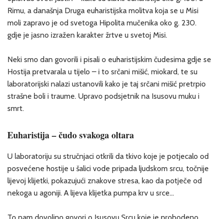
Rimu, a današnja Druga euharistijska molitva koja se u Misi
moli zapravo je od svetoga Hipolita mučenika oko g. 230.
gdje je jasno izražen karakter žrtve u svetoj Misi.
Neki smo dan govorili i pisali o euharistijskim čudesima gdje se
Hostija pretvarala u tijelo – i to srčani mišić, miokard, te su
laboratorijski nalazi ustanovili kako je taj srčani mišić pretrpio
strašne boli i traume. Upravo podsjetnik na Isusovu muku i
smrt.
Euharistija – čudo svakoga oltara
U laboratoriju su stručnjaci otkrili da tkivo koje je potjecalo od
posvećene hostije u šalici vode pripada ljudskom srcu, točnije
lijevoj klijetki, pokazujući znakove stresa, kao da potječe od
nekoga u agoniji. A lijeva klijetka pumpa krv u srce…
To nam dovoljno govori o Isusovu Srcu koje je probodeno,