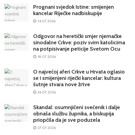
Prognani svjedok Istine: smijenjen
kancelar Riječke nadbiskupije
14.07.2026
Odgovor na heretički smjer njemačke
sinodalne Crkve: poziv svim katolicima
na potpisivanje peticije Svetom Ocu
18.07.2026
O najvećoj aferi Crkve u Hrvata oglasio
se i smijenjeni riječki kancelar: kultura
šutnje stvara nove žrtve
26.07.2026
Skandal: osumnjičeni svećenik i dalje
obnaša službu župnika, a biskupija
priopćila da je sve poduzela
27.07.2026