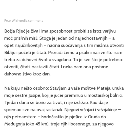
Foto: Wikimedia commons
Božja Riječ je živa i ima sposobnost probiti se kroz varljivu
moć prisilnih misli. Stoga je jedan od najjednostavnijih – a
opet najučinkovitijih – načina suočavanja s tim mislima otvoriti
Bibliju i početi je čitati. Pronaći ćemo u psalmima sve što nam
treba za duhovni život u svagdanu. To je sve što je potrebno:
otvoriti, čitati, nastaviti čitati. I neka nam ona postane
duhovno štivo kroz dan.
Na kraju nešto osobno: Stavljam u vaše molitve Mateja, unuka
moje sestre Josipe, koji je jučer preminuo u mostarskoj bolnici.
Tjedan dana se borio za život, i nije izdržao. Kao da je
spremao sve na ovaj rastanak. Njegovi vršnjaci i vršnjakinje –
njih petnaestero – hodočastilo je pješice iz Gruda do
Međugorja (oko 45 km), troje njih i bosonogo, za njegovo