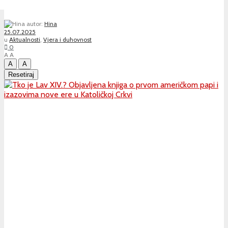
autor:
Hina
25.07.2025
u
Aktualnosti
,
Vjera i duhovnost
0
A
A
A
A
Resetiraj