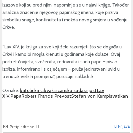
izazove koji su pred njim, napominje se u najavi knjige. Također
analizira značenje njegovog papinskog imena, koje priziva
simboliku snage, kontinuiteta i možda novog smjera u vođenju
Crkve.
“Lav XIV. je knjiga za sve koji žele razumjeti što se događa u
Crkvi i kamo bi mogla krenuti u godinama koje dolaze. Ovaj
portret čovjeka, svećenika, redovnika i sada pape – pisan
izbliza, informirano i s osjećajem – pruža jedinstveni uvid u
trenutak velikih promjena”, poručuje nakladnik.
Oznake:
katolička crkva
krscanska sadasnjost
Lav
XIV.
Papa
Robert Francis Prevost
Stefan von Kempis
vatikan
Prijava
Pretplatite se