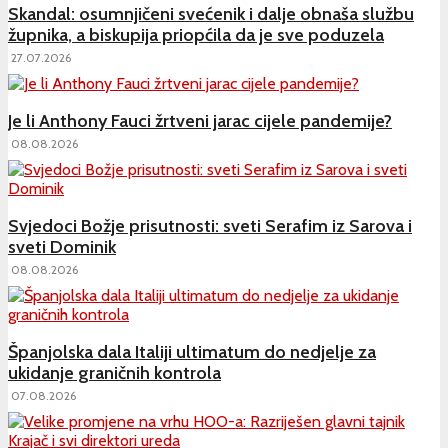
Skandal: osumnjičeni svećenik i dalje obnaša službu
župnika, a biskupija priopćila da je sve poduzela
27.07.2026
Je li Anthony Fauci žrtveni jarac cijele pandemije?
08.08.2026
Svjedoci Božje prisutnosti: sveti Serafim iz Sarova i
sveti Dominik
08.08.2026
Španjolska dala Italiji ultimatum do nedjelje za
ukidanje graničnih kontrola
07.08.2026