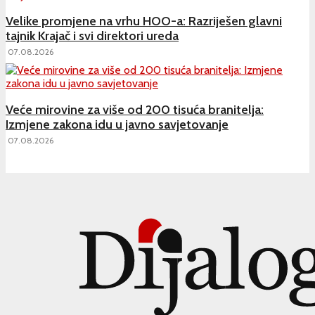
Velike promjene na vrhu HOO-a: Razriješen glavni
tajnik Krajač i svi direktori ureda
07.08.2026
Veće mirovine za više od 200 tisuća branitelja:
Izmjene zakona idu u javno savjetovanje
07.08.2026