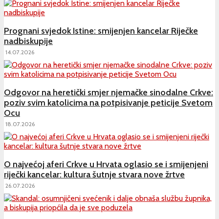
Prognani svjedok Istine: smijenjen kancelar Riječke
nadbiskupije
14.07.2026
Odgovor na heretički smjer njemačke sinodalne Crkve:
poziv svim katolicima na potpisivanje peticije Svetom
Ocu
18.07.2026
O najvećoj aferi Crkve u Hrvata oglasio se i smijenjeni
riječki kancelar: kultura šutnje stvara nove žrtve
26.07.2026