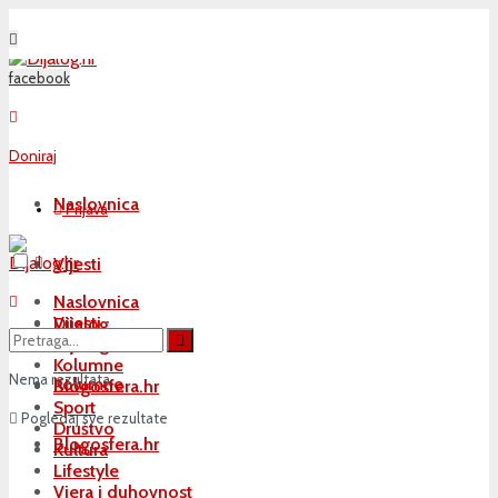
facebook
Doniraj
Naslovnica
Prijava
Vijesti
Naslovnica
Vijesti
Dijalog
Dijalog
Kolumne
Nema rezultata
Kolumne
Blogosfera.hr
Sport
Pogledaj sve rezultate
Društvo
Blogosfera.hr
Kultura
Lifestyle
Vjera i duhovnost