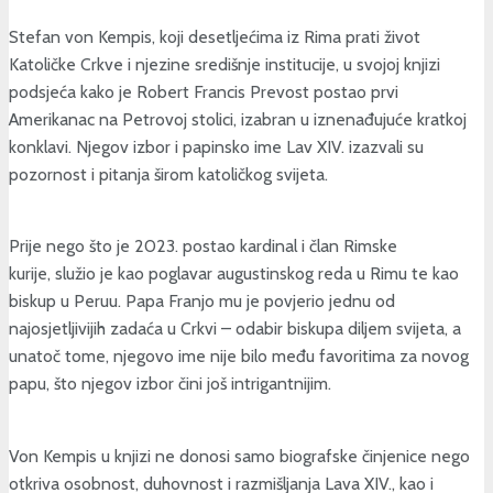
Stefan von Kempis, koji desetljećima iz Rima prati život
Katoličke Crkve i njezine središnje institucije, u svojoj knjizi
podsjeća kako je Robert Francis Prevost postao prvi
Amerikanac na Petrovoj stolici, izabran u iznenađujuće kratkoj
konklavi. Njegov izbor i papinsko ime Lav XIV. izazvali su
pozornost i pitanja širom katoličkog svijeta.
Prije nego što je 2023. postao kardinal i član Rimske
kurije, služio je kao poglavar augustinskog reda u Rimu te kao
biskup u Peruu. Papa Franjo mu je povjerio jednu od
najosjetljivijih zadaća u Crkvi – odabir biskupa diljem svijeta, a
unatoč tome, njegovo ime nije bilo među favoritima za novog
papu, što njegov izbor čini još intrigantnijim.
Von Kempis u knjizi ne donosi samo biografske činjenice nego
otkriva osobnost, duhovnost i razmišljanja Lava XIV., kao i