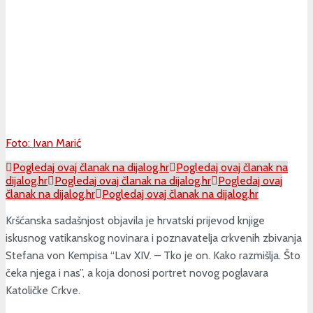
Foto: Ivan Marić
Pogledaj ovaj članak na dijalog.hr
Pogledaj ovaj članak na
dijalog.hr
Pogledaj ovaj članak na dijalog.hr
Pogledaj ovaj
članak na dijalog.hr
Pogledaj ovaj članak na dijalog.hr
Kršćanska sadašnjost objavila je hrvatski prijevod knjige
iskusnog vatikanskog novinara i poznavatelja crkvenih zbivanja
Stefana von Kempisa “Lav XIV. – Tko je on. Kako razmišlja. Što
čeka njega i nas”, a koja donosi portret novog poglavara
Katoličke Crkve.