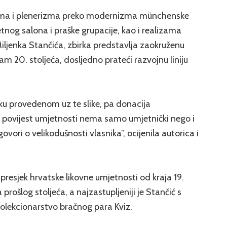
zma i plenerizma preko modernizma münchenske
tnog salona i praške grupacije, kao i realizama
ljenka Stančića, zbirka predstavlja zaokruženu
izam 20. stoljeća, dosljedno prateći razvojnu liniju
ku provedenom uz te slike, pa donacija
 povijest umjetnosti nema samo umjetnički nego i
vori o velikodušnosti vlasnika”, ocijenila autorica i
 presjek hrvatske likovne umjetnosti od kraja 19.
rošlog stoljeća, a najzastupljeniji je Stančić s
 kolekcionarstvo bračnog para Kviz.