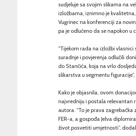
sudjeluje sa svojim slikama na v
izložbama, iznimno je kvalitetna, 
Vugrinec na konferenciji za novin
pa je odlučeno da se napokon u cij
“Tijekom rada na izložbi vlasnici
suradnje i povjerenja odlučili doni
do Stančića, koja na vrlo doslje
slikarstva u segmentu figuracije”
Kako je objasnila, ovom donacijom 
najvredniju i postala relevantan 
autora. “To je prava zagrebačka z
FER-a, a gospođa Jelva diplomiran
život posvetiti umjetnosti”, dodal