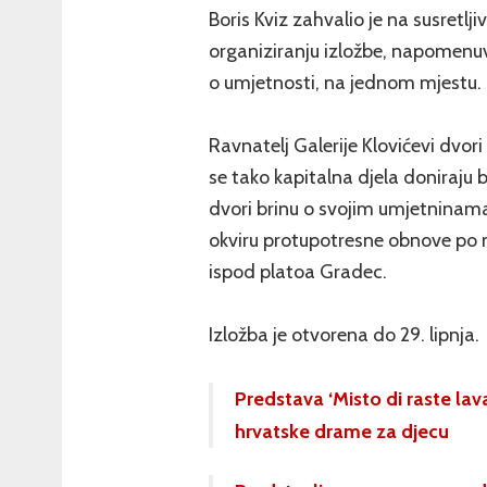
Boris Kviz zahvalio je na susretlji
organiziranju izložbe, napomenuvši 
o umjetnosti, na jednom mjestu.
Ravnatelj Galerije Klovićevi dvor
se tako kapitalna djela doniraju 
dvori brinu o svojim umjetninama
okviru protupotresne obnove po 
ispod platoa Gradec.
Izložba je otvorena do 29. lipnja.
Predstava ‘Misto di raste lav
hrvatske drame za djecu