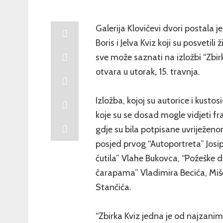
Galerija Klovićevi dvori postala j
Boris i Jelva Kviz koji su posvetil
sve može saznati na izložbi “Zbirk
otvara u utorak
,
15. travnja.
Izložba, kojoj su autorice i kustos
koje su se dosad mogle vidjeti f
gdje su bila potpisane uvriježen
posjed prvog “Autoportreta” Josip
ćutila” Vlahe Bukovca, “Požeške do
čarapama” Vladimira Becića, Miše
Stančića.
“Zbirka Kviz jedna je od najzanim