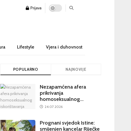
Prijava
ura
Lifestyle
Vjera i duhovnost
POPULARNO
NAJNOVIJE
Nezapamćena afera
prikrivanja
homoseksualnog
iskorištavanja maloljetnika
24.07.2026
u visokim crkvenim
krugovima potresa
Prognani svjedok Istine:
Hrvatsku
smijenjen kancelar Riječke