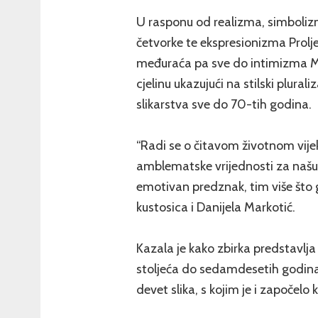
U rasponu od realizma, simboli
četvorke te ekspresionizma Prolje
međuraća pa sve do intimizma Mi
cjelinu ukazujući na stilski plural
slikarstva sve do 70-tih godina.
“Radi se o čitavom životnom vije
amblematske vrijednosti za našu
emotivan predznak, tim više što go
kustosica i Danijela Markotić.
Kazala je kako zbirka predstavlja
stoljeća do sedamdesetih godina p
devet slika, s kojim je i započelo