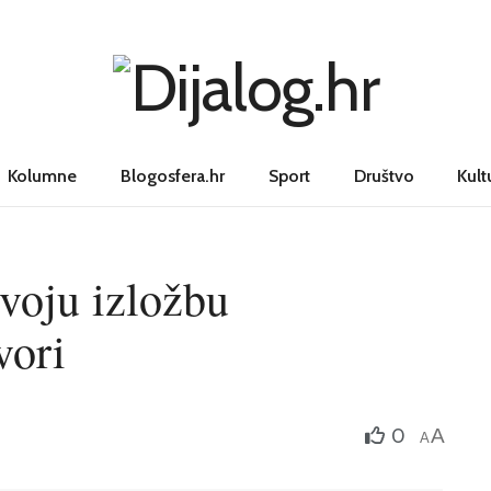
Kolumne
Blogosfera.hr
Sport
Društvo
Kult
svoju izložbu
vori
0
A
A