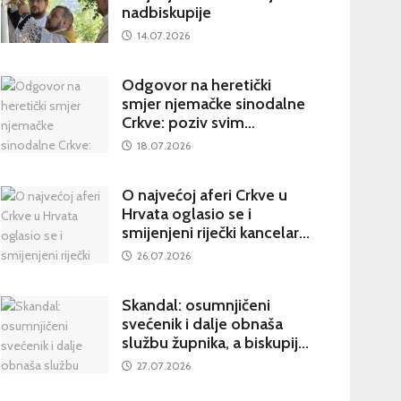
nadbiskupije
14.07.2026
Odgovor na heretički
smjer njemačke sinodalne
Crkve: poziv svim
katolicima na potpisivanje
18.07.2026
peticije Svetom Ocu
O najvećoj aferi Crkve u
Hrvata oglasio se i
smijenjeni riječki kancelar:
kultura šutnje stvara nove
26.07.2026
žrtve
Skandal: osumnjičeni
svećenik i dalje obnaša
službu župnika, a biskupija
priopćila da je sve
27.07.2026
poduzela