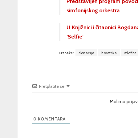
Predstavljen program povod
simfonijskog orkestra
U Knjižnici i čitaonici Bogda
‘Selfie’
Oznake:
donacija
hrvatska
izložba
Pretplatite se
Molimo prijav
0
KOMENTARA