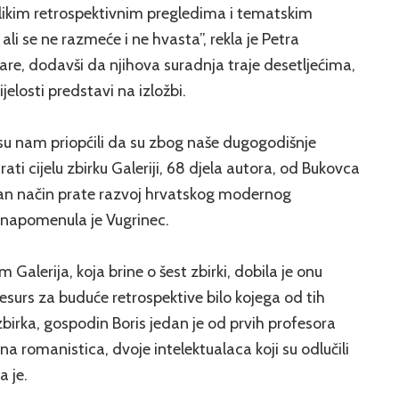
elikim retrospektivnim pregledima i tematskim
ali se ne razmeće i ne hvasta”, rekla je Petra
are, dodavši da njihova suradnja traje desetljećima,
elosti predstavi na izložbi.
 su nam priopćili da su zbog naše dugogodišnje
rati cijelu zbirku Galeriji, 68 djela autora, od Bukovca
dan način prate razvoj hrvatskog modernog
, napomenula je Vugrinec.
Galerija, koja brine o šest zbirki, dobila je onu
resurs za buduće retrospektive bilo kojega od tih
birka, gospodin Boris jedan je od prvih profesora
a romanistica, dvoje intelektualaca koji su odlučili
a je.