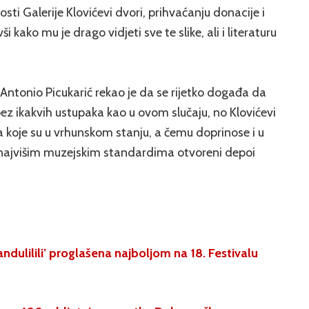
vosti Galerije Klovićevi dvori, prihvaćanju donacije i
kako mu je drago vidjeti sve te slike, ali i literaturu
i Antonio Picukarić rekao je da se rijetko događa da
bez ikakvih ustupaka kao u ovom slučaju, no Klovićevi
 koje su u vrhunskom stanju, a čemu doprinose i u
najvišim muzejskim standardima otvoreni depoi
andulilili’ proglašena najboljom na 18. Festivalu