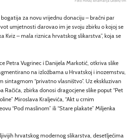
Foto: HINA/ Anamarija GRBIN/ tm
e bogatija za novu vrijednu donaciju – bračni par
i život umjetnosti darovao im je svoju zbirku o kojoj se
a Kviz – mala riznica hrvatskog slikarstva”, koja se
ice Petra Vugrinec i Danijela Markotić, otkriva slike
ragmentirano na izložbama u Hrvatskoj i inozemstvu,
om sintagmom “privatno vlasništvo”. Uz ekskluzivan
a Račića, zbirka donosi dragocjene slike poput “Pet
line” Miroslava Kraljevića, “Akt u crnim
ovu “Pod maslinom” ili “Stare plakate” Miljenka
ljivijih hrvatskog modernog slikarstva, desetljećima