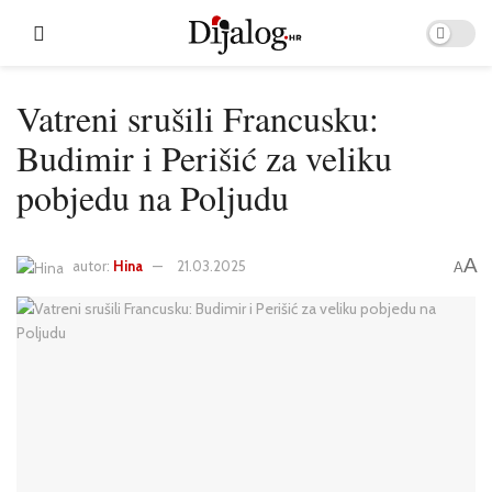
Vatreni srušili Francusku:
Budimir i Perišić za veliku
pobjedu na Poljudu
A
autor:
Hina
21.03.2025
A