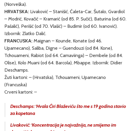
(Norveška).
HRVATSKA:
Livaković – Stanišić, Ćaleta-Car, Šutalo, Gvardiol
– Modrić, Kovačić – Kramarić (od 85. P. Sučić), Baturina (od 60.
Pašalić), Perišić (od 70. Vlašić) – Budimir (od 60. Ivanović).
Izbornik: Zlatko Dalić.
FRANCUSKA:
Maignan – Kounde, Konate (od 46.
Upamecano), Saliba, Digne – Guendouzi (od 84. Kone),
Tchouameni, Rabiot (od 64. Camaviinga) – Dembele (od 84.
Olise), Kolo Muani (od 64. Barcola), Mbappe. Izbornik: Didier
Deschamps.
Žuti kartoni: – (Hrvatska), Tchouameni, Upamecano
(Francuska)
Crveni kartoni: –
Deschamps: ‘Hvala Ćiri Blaževiću što me s 19 godina stavio
za kapetana
Livaković: ‘Koncentracija je najvažnija, ne smijemo im