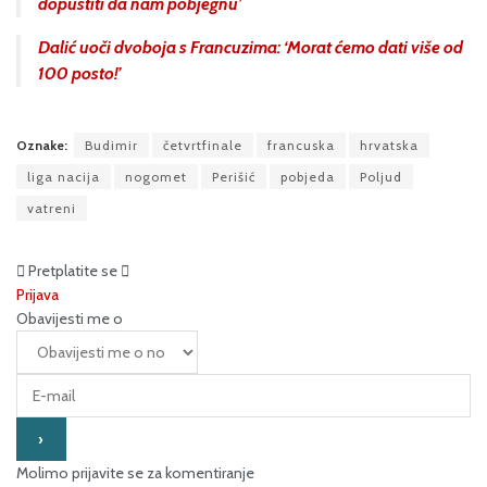
dopustiti da nam pobjegnu’
Dalić uoči dvoboja s Francuzima: ‘Morat ćemo dati više od
100 posto!’
Oznake:
Budimir
četvrtfinale
francuska
hrvatska
liga nacija
nogomet
Perišić
pobjeda
Poljud
vatreni
Pretplatite se
Prijava
Obavijesti me o
Molimo prijavite se za komentiranje