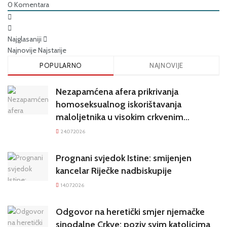
0
Komentara
Najglasaniji
Najnovije
Najstarije
POPULARNO
NAJNOVIJE
Nezapamćena afera prikrivanja
homoseksualnog iskorištavanja
maloljetnika u visokim crkvenim
krugovima potresa Hrvatsku
24.07.2026
Prognani svjedok Istine: smijenjen
kancelar Riječke nadbiskupije
14.07.2026
Odgovor na heretički smjer njemačke
sinodalne Crkve: poziv svim katolicima