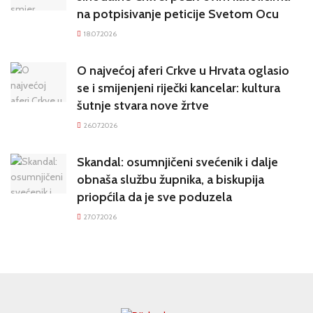
na potpisivanje peticije Svetom Ocu
18.07.2026
O najvećoj aferi Crkve u Hrvata oglasio
se i smijenjeni riječki kancelar: kultura
šutnje stvara nove žrtve
26.07.2026
Skandal: osumnjičeni svećenik i dalje
obnaša službu župnika, a biskupija
priopćila da je sve poduzela
27.07.2026