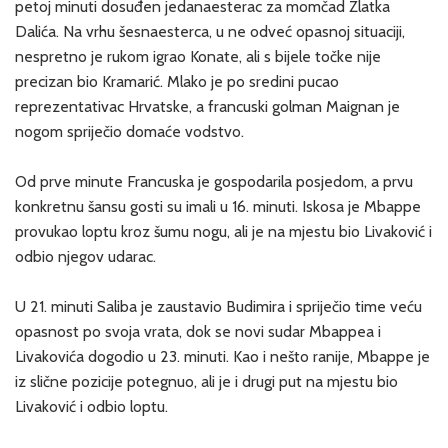
petoj minuti dosuđen jedanaesterac za momčad Zlatka
Dalića. Na vrhu šesnaesterca, u ne odveć opasnoj situaciji,
nespretno je rukom igrao Konate, ali s bijele točke nije
precizan bio Kramarić. Mlako je po sredini pucao
reprezentativac Hrvatske, a francuski golman Maignan je
nogom spriječio domaće vodstvo.
Od prve minute Francuska je gospodarila posjedom, a prvu
konkretnu šansu gosti su imali u 16. minuti. Iskosa je Mbappe
provukao loptu kroz šumu nogu, ali je na mjestu bio Livaković i
odbio njegov udarac.
U 21. minuti Saliba je zaustavio Budimira i spriječio time veću
opasnost po svoja vrata, dok se novi sudar Mbappea i
Livakovića dogodio u 23. minuti. Kao i nešto ranije, Mbappe je
iz slične pozicije potegnuo, ali je i drugi put na mjestu bio
Livaković i odbio loptu.