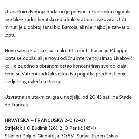
U završnici dvoboja dodatno je pritisnula Francuska i ugurala
sve bliže zadnji hrvatski red u krilo vratara Livakovića. U 73.
minuti je u dobroj šansi bio Barcola, ali nije najbolje zahvatio
loptu.
Novu šansu Francuzi su imali u 81. minuti. Pucao je Mbappe,
lopta se odbila, ali je novu odličnu intervenciju imao Livaković
koji je zajedno s obranom ostao koncentriran sve do kraja
čime su Vatreni zadržali velika dva pogotka prednosti prije
nedjeljnog ogleda u Parizu.
Uzvratna se utakmica igra u nedjelju, od 20.45 sati, na Stade
de Franceu.
HRVATSKA – FRANCUSKA 2-0 (2-0)
Strijelci:
1-0 Budimir (26), 2-0 Perišić (45+1)
Stadion Poljud. Gledatelja: 30.551. Sudac: Espen Eskas