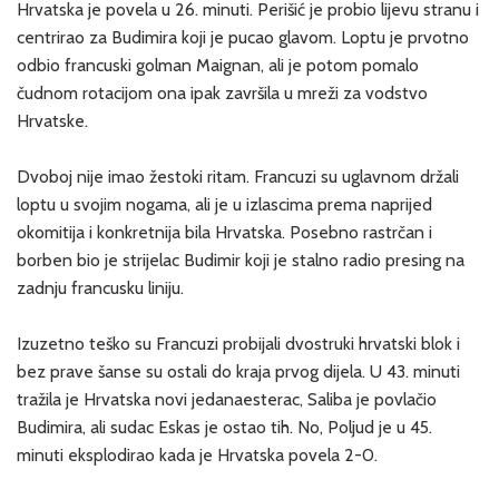
Hrvatska je povela u 26. minuti. Perišić je probio lijevu stranu i
centrirao za Budimira koji je pucao glavom. Loptu je prvotno
odbio francuski golman Maignan, ali je potom pomalo
čudnom rotacijom ona ipak završila u mreži za vodstvo
Hrvatske.
Dvoboj nije imao žestoki ritam. Francuzi su uglavnom držali
loptu u svojim nogama, ali je u izlascima prema naprijed
okomitija i konkretnija bila Hrvatska. Posebno rastrčan i
borben bio je strijelac Budimir koji je stalno radio presing na
zadnju francusku liniju.
Izuzetno teško su Francuzi probijali dvostruki hrvatski blok i
bez prave šanse su ostali do kraja prvog dijela. U 43. minuti
tražila je Hrvatska novi jedanaesterac, Saliba je povlačio
Budimira, ali sudac Eskas je ostao tih. No, Poljud je u 45.
minuti eksplodirao kada je Hrvatska povela 2-0.