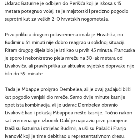
Udarac Baturine je odbijen do Perišića koji je iskosa s 15
metara potegnuo volej, te je majstorski i precizno pogodio
suprotni kut za velikih 2-0 hrvatskih nogometaša.
Prvu priliku u drugom poluvremenu imala je Hrvatska, no
Budimir u 51. minuti nije dobro reagirao u solidnoj situaciji.
Ritam drugog dijela bio je isti kao u prvih 45 minuta. Francuska
je sporo i nekonkretno plela mrežu na 30-ak metara od
Livakovića, ali pravih prilika za aktualne svjetske doprvake nije
bilo do 59. minute.
Tada je Mbappe proigrao Dembelea, ali je ovaj gađajući bliži
kut pogodio vanjski dio mreže. Samo dvije minute kasnije
opet ista kombinacija, ali je udarac Dembelea obranio
Livaković kao i pokušaj Mbappea nešto kasnije. Točno nakon
sat vremena igre izbornik Dalić je napravio prve promjene.
Izašli su Baturina i strijelac Budimir, a ušli su Pašalić i Franjo
Ivanović koji je time debitirao u reprezentativnom dresu.