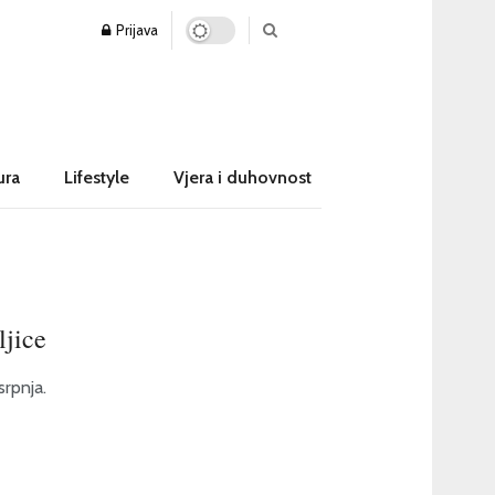
Prijava
ura
Lifestyle
Vjera i duhovnost
ljice
srpnja.