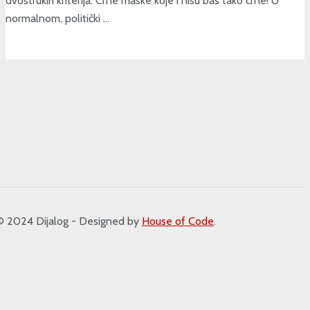
dvostrukih kriterija: Crne maske koje i nisu baš tako crne! U
normalnom, politički ...
2024 Dijalog - Designed by
House of Code
.