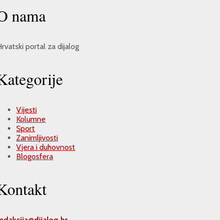
O nama
rvatski portal za dijalog
Kategorije
Vijesti
Kolumne
Sport
Zanimljivosti
Vjera i duhovnost
Blogosfera
Kontakt
redakcija@
dijalog.hr