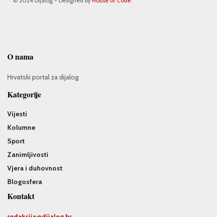
© 2024 Dijalog - Designed by
House of Code
.
O nama
Hrvatski portal za dijalog
Kategorije
Vijesti
Kolumne
Sport
Zanimljivosti
Vjera i duhovnost
Blogosfera
Kontakt
redakcija@
dijalog.hr