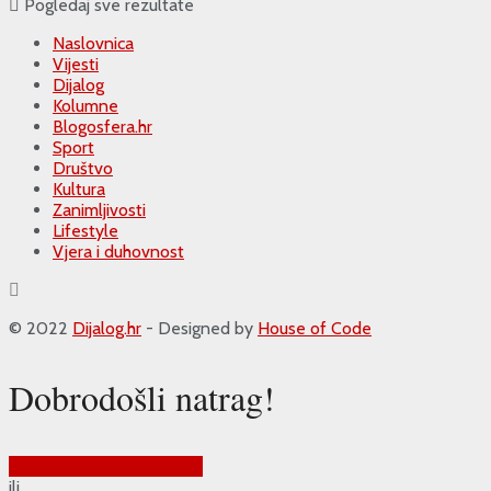
Pogledaj sve rezultate
Naslovnica
Vijesti
Dijalog
Kolumne
Blogosfera.hr
Sport
Društvo
Kultura
Zanimljivosti
Lifestyle
Vjera i duhovnost
© 2022
Dijalog.hr
- Designed by
House of Code
Dobrodošli natrag!
Prijava putem Google-a
ili