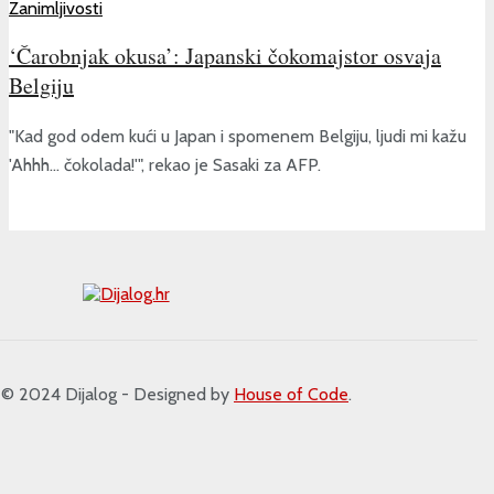
Zanimljivosti
‘Čarobnjak okusa’: Japanski čokomajstor osvaja
Belgiju
"Kad god odem kući u Japan i spomenem Belgiju, ljudi mi kažu
'Ahhh... čokolada!'", rekao je Sasaki za AFP.
 2024 Dijalog - Designed by
House of Code
.